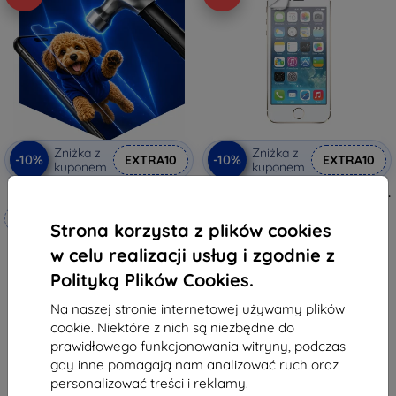
Zniżka z
Zniżka z
-10%
-10%
EXTRA10
EXTRA10
kuponem
kuponem
3mk Hammer szkło ochronne
XQISIT Screen Protector AS 2 szt.
do IPHONE 5/5s/5C/SE
Wykonane na miarę
przezroczysta (22927)
Strona korzysta z plików cookies
162,90 zł
76,90 zł
90,81 zł
w celu realizacji usług i zgodnie z
69,21 zł
Polityką Plików Cookies.
Ostatnia sztuka w magazynie
Na stanie: 4 szt.
Na naszej stronie internetowej używamy plików
cookie. Niektóre z nich są niezbędne do
prawidłowego funkcjonowania witryny, podczas
gdy inne pomagają nam analizować ruch oraz
personalizować treści i reklamy.