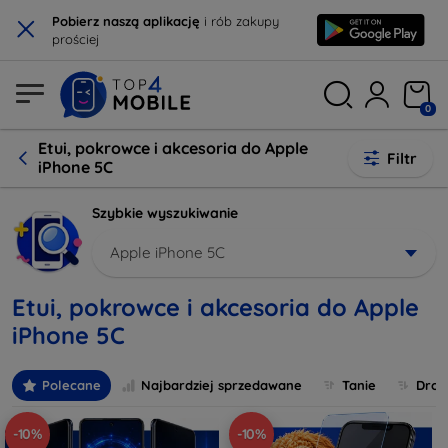
×
Pobierz naszą aplikację
i rób zakupy
prościej
0
Etui, pokrowce i akcesoria do Apple
Filtr
iPhone 5C
Szybkie wyszukiwanie
Apple iPhone 5C
Etui, pokrowce i akcesoria do Apple
iPhone 5C
Polecane
Najbardziej sprzedawane
Tanie
Drog
-10%
-10%