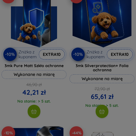
Zniżka z
Zniżka z
-10%
-10%
EXTRA10
EXTRA10
kuponem
kuponem
3mk Pure Matt Szkło ochronne
3mk Silverprotection+ Folia
ochronna
Wykonane na miarę
Wykonane na miarę
46,90 zł
72,90 zł
42,21 zł
65,61 zł
Na stanie: > 5 szt.
Na stanie: > 5 szt.
-10%
-44%