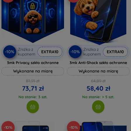
Zniżka z
Zniżka z
-10%
-10%
EXTRA10
EXTRA10
kuponem
kuponem
3mk Privacy szkło ochronne
3mk Anti-Shock szkło ochronne
Wykonane na miarę
Wykonane na miarę
81,91 zł
64,89 zł
73,71 zł
58,40 zł
Na stanie: 3 szt.
Na stanie: > 5 szt.
-10%
-10%