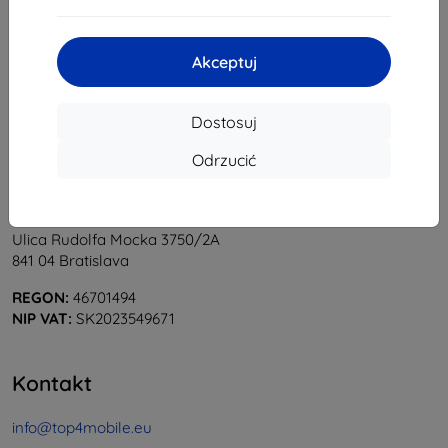
1
-
6
z całkowego
6
.
«
1
»
Akceptuj
Dostosuj
Odrzucić
Shield-Sk s.r.o.
Ulica Rudolfa Mocka 3750/2A
841 04 Bratislava
REGON:
46701494
NIP VAT:
SK2023549671
Kontakt
info@top4mobile.eu