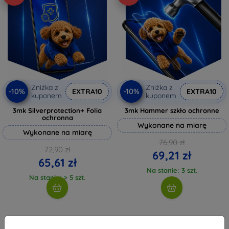
Zniżka z
Zniżka z
-10%
-10%
EXTRA10
EXTRA10
kuponem
kuponem
3mk Silverprotection+ Folia
3mk Hammer szkło ochronne
ochronna
Wykonane na miarę
Wykonane na miarę
76,90 zł
72,90 zł
69,21 zł
65,61 zł
Na stanie: 3 szt.
Na stanie: > 5 szt.