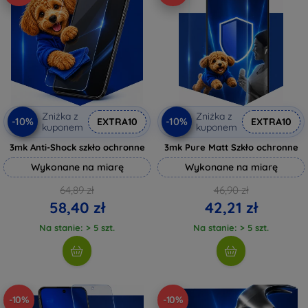
Zniżka z
Zniżka z
-10%
-10%
EXTRA10
EXTRA10
kuponem
kuponem
3mk Anti-Shock szkło ochronne
3mk Pure Matt Szkło ochronne
Wykonane na miarę
Wykonane na miarę
64,89 zł
46,90 zł
58,40 zł
42,21 zł
Na stanie: > 5 szt.
Na stanie: > 5 szt.
-10%
-10%