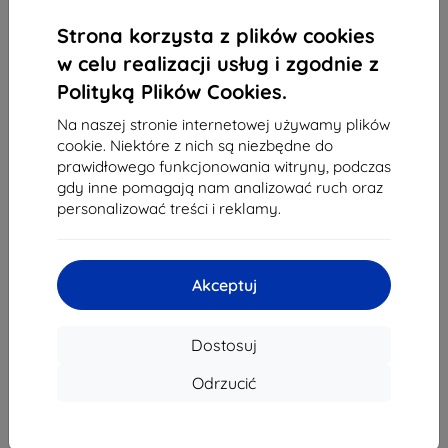
1
-
4
z całkowego
4
.
Strona korzysta z plików cookies
«
1
»
w celu realizacji usług i zgodnie z
Polityką Plików Cookies.
Na naszej stronie internetowej używamy plików
cookie. Niektóre z nich są niezbędne do
prawidłowego funkcjonowania witryny, podczas
gdy inne pomagają nam analizować ruch oraz
personalizować treści i reklamy.
Shield-Sk s.r.o.
Ulica Rudolfa Mocka 3750/2A
841 04 Bratislava
Akceptuj
REGON:
46701494
NIP VAT:
SK2023549671
Dostosuj
Kontakt
Odrzucić
info@top4mobile.eu