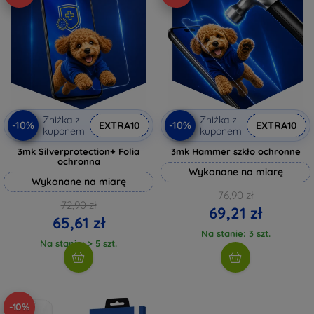
Zniżka z
Zniżka z
-10%
-10%
EXTRA10
EXTRA10
kuponem
kuponem
3mk Silverprotection+ Folia
3mk Hammer szkło ochronne
ochronna
Wykonane na miarę
Wykonane na miarę
76,90 zł
72,90 zł
69,21 zł
65,61 zł
Na stanie: 3 szt.
Na stanie: > 5 szt.
-10%