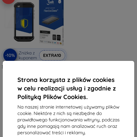
Zniżka z
-10%
EXTRA10
kuponem
3MK FlexibleGlass CAT S40 Hybrid
Glass
38,90 zł
Strona korzysta z plików cookies
35,02 zł
w celu realizacji usług i zgodnie z
Na stanie: > 5 szt.
Polityką Plików Cookies.
Na naszej stronie internetowej używamy plików
cookie. Niektóre z nich są niezbędne do
prawidłowego funkcjonowania witryny, podczas
gdy inne pomagają nam analizować ruch oraz
personalizować treści i reklamy.