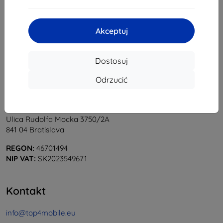
1
-
5
z całkowego
5
.
«
1
»
Akceptuj
Dostosuj
Odrzucić
Shield-Sk s.r.o.
Ulica Rudolfa Mocka 3750/2A
841 04 Bratislava
REGON:
46701494
NIP VAT:
SK2023549671
Kontakt
info@top4mobile.eu