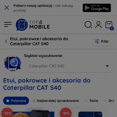
×
Pobierz naszą aplikację
i rób zakupy
prościej
0
Etui, pokrowce i akcesoria do
Filtr
Caterpillar CAT S40
Szybkie wyszukiwanie
Caterpillar CAT S40
Etui, pokrowce i akcesoria do
Caterpillar CAT S40
Polecane
Najbardziej sprzedawane
Tanie
Drog
-10%
-10%