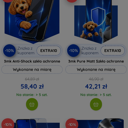
Zniżka z
Zniżka z
-10%
-10%
EXTRA10
EXTRA10
kuponem
kuponem
3mk Anti-Shock szkło ochronne
3mk Pure Matt Szkło ochronne
Wykonane na miarę
Wykonane na miarę
64,89 zł
46,90 zł
58,40 zł
42,21 zł
Na stanie: > 5 szt.
Na stanie: > 5 szt.
-10%
-10%