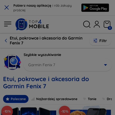
×
Pobierz naszą aplikację
i rób zakupy
prościej
0
Etui, pokrowce i akcesoria do Garmin
Filtr
Fenix 7
Szybkie wyszukiwanie
Garmin Fenix 7
Etui, pokrowce i akcesoria do
Garmin Fenix 7
Polecane
Najbardziej sprzedawane
Tanie
Drog
-10%
-10%