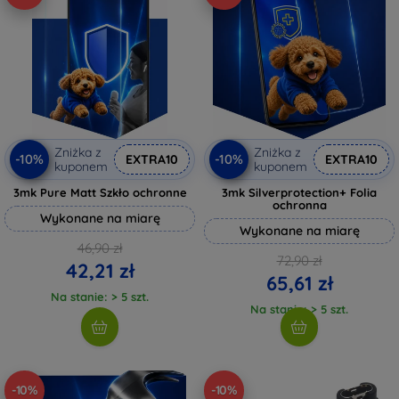
Zniżka z
Zniżka z
-10%
-10%
EXTRA10
EXTRA10
kuponem
kuponem
3mk Pure Matt Szkło ochronne
3mk Silverprotection+ Folia
ochronna
Wykonane na miarę
Wykonane na miarę
46,90 zł
72,90 zł
42,21 zł
65,61 zł
Na stanie: > 5 szt.
Na stanie: > 5 szt.
-10%
-10%