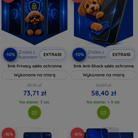
Zniżka z
Zniżka z
-10%
-10%
EXTRA10
EXTRA10
kuponem
kuponem
3mk Privacy szkło ochronne
3mk Anti-Shock szkło ochronne
Wykonane na miarę
Wykonane na miarę
81,91 zł
64,89 zł
73,71 zł
58,40 zł
Na stanie: 3 szt.
Na stanie: > 5 szt.
-10%
-10%