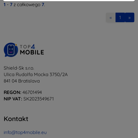
1
-
7
z całkowego
7
.
«
1
»
Shield-Sk s.r.o.
Ulica Rudolfa Mocka 3750/2A
841 04 Bratislava
REGON:
46701494
NIP VAT:
SK2023549671
Kontakt
info@top4mobile.eu