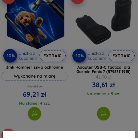
Zniżka z
Zniżka z
-10%
-10%
EXTRA10
EXTRA10
kuponem
kuponem
3mk Hammer szkło ochronne
Adapter USB-C Tactical dla
Garmin Fenix 7 (57983111915)
Wykonane na miarę
42,90 zł
38,61 zł
76,90 zł
69,21 zł
Na stanie: > 5 szt.
Na stanie: 4 szt.
-10%