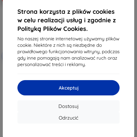
Strona korzysta z plików cookies
w celu realizacji usług i zgodnie z
Polityką Plików Cookies.
Na naszej stronie internetowej używamy plików
cookie. Niektóre z nich są niezbędne do
prawidłowego funkcjonowania witryny, podczas
Zniżka z
-10%
EXTRA10
gdy inne pomagają nam analizować ruch oraz
kuponem
personalizować treści i reklamy.
Kabel 2w1 Tactical USB do
Garmin Fenix 7 + USB-C
(57983111856)
59,90 zł
Akceptuj
53,91 zł
Na stanie: > 5 szt.
Dostosuj
Odrzucić