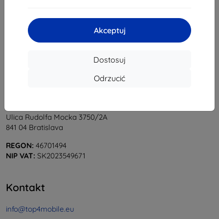
1
-
5
z całkowego
5
.
«
1
»
Akceptuj
Dostosuj
Odrzucić
Shield-Sk s.r.o.
Ulica Rudolfa Mocka 3750/2A
841 04 Bratislava
REGON:
46701494
NIP VAT:
SK2023549671
Kontakt
info@top4mobile.eu