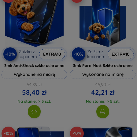
Zniżka z
Zniżka z
-10%
-10%
EXTRA10
EXTRA10
kuponem
kuponem
3mk Anti-Shock szkło ochronne
3mk Pure Matt Szkło ochronne
Wykonane na miarę
Wykonane na miarę
64,89 zł
46,90 zł
58,40 zł
42,21 zł
Na stanie: > 5 szt.
Na stanie: > 5 szt.
-10%
-10%