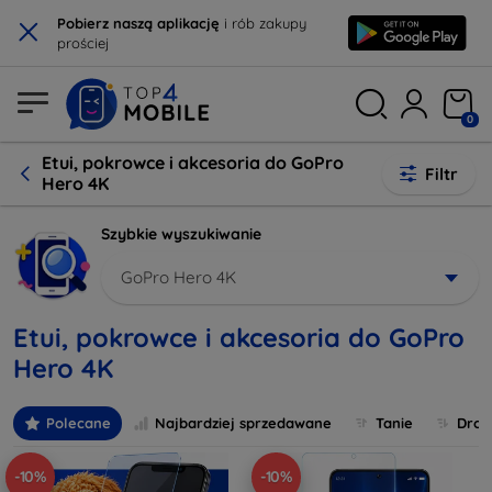
×
Pobierz naszą aplikację
i rób zakupy
prościej
0
Etui, pokrowce i akcesoria do GoPro
Filtr
Hero 4K
Szybkie wyszukiwanie
GoPro Hero 4K
Etui, pokrowce i akcesoria do GoPro
Hero 4K
Polecane
Najbardziej sprzedawane
Tanie
Drog
-10%
-10%