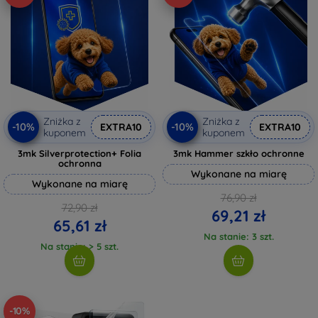
Zniżka z
Zniżka z
-10%
-10%
EXTRA10
EXTRA10
kuponem
kuponem
3mk Silverprotection+ Folia
3mk Hammer szkło ochronne
ochronna
Wykonane na miarę
Wykonane na miarę
76,90 zł
72,90 zł
69,21 zł
65,61 zł
Na stanie: 3 szt.
Na stanie: > 5 szt.
-10%