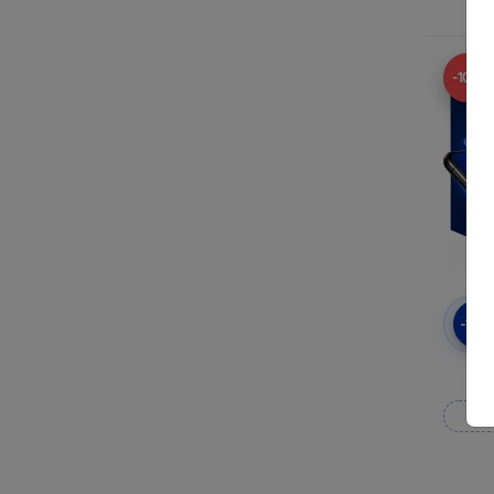
-10%
-10
3
Wy