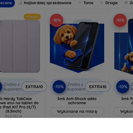
lecane
Najbardziej sprzedawane
Tanie
Drogie
Z
Nowość
-10%
-10%
Zniżka z
Zniżka z
Z
%
-10%
-10%
EXTRA10
EXTRA10
kuponem
kuponem
k Hardy TabCase
3mk Anti-Shock szkło
3mk P
owe etui na tablet do
ochronne
e iPad A17 Pro (6/7)
(8.3inch)
Wykonane na miarę
Wykon
102,90 zł
64,89 zł
92,61 zł
58,40 zł
4
Na stanie: 3 szt.