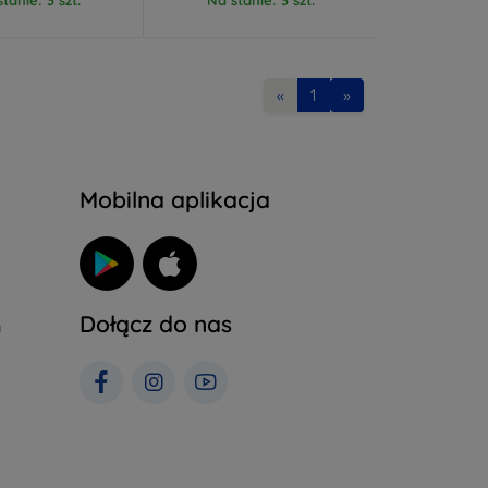
«
1
»
Mobilna aplikacja
Dołącz do nas
h