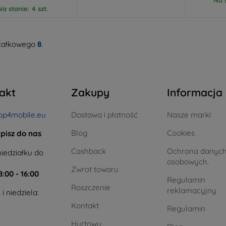
Na stanie: 4 szt.
całkowego
8
.
akt
Zakupy
Informacja
op4mobile.eu
Dostawa i płatność
Nasze marki
Blog
Cookies
pisz do nas
Cashback
Ochrona danyc
iedziałku do
osobowych.
Zwrot towaru
8:00 - 16:00
Regulamin
Roszczenie
reklamacyjny
i niedziela:
Kontakt
Regulamin
Hurtowy