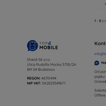
1
-
8
z 
Kont
info@t
Shield-Sk s.r.o.
Na
Ulica Rudolfa Mocka 3750/2A
841 04 Bratislava
Od pon
piątku:
REGON:
46701494
Online
NIP VAT:
SK2023549671
Sobota 
Offline