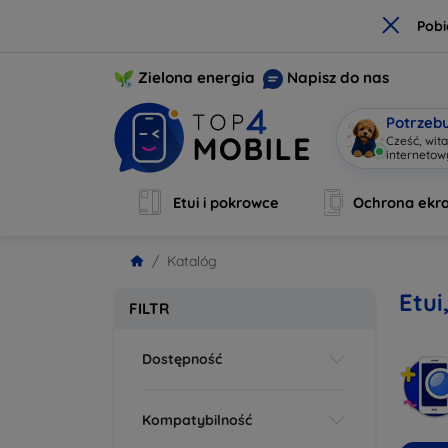
×
Pobi
Zielona energia
Napisz do nas
Potrzeb
Cześć, wit
interneto
Etui i pokrowce
Ochrona ekr
Katalóg
Etui
FILTR
Dostępność
Kompatybilność