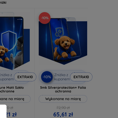
niżki
-10%
niżka z
Zniżka z
-10%
EXTRA10
EXTRA10
kuponem
kuponem
ure Matt Szkło
3mk Silverprotection+ Folia
ochronne
ochronna
ane na miarę
Wykonane na miarę
46,90 zł
72,90 zł
2,21 zł
65,61 zł