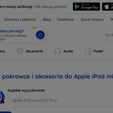
erz naszą aplikację
i rób zakupy prościej
Dostawa i płatność
Blog
Cashback
Zwrot towaru
R
ujesz porady?
aj w naszym sklepie
wym!
|
anu
Akcesoria
Audio
Paski
, pokrowce i akcesoria do Apple iPad mi
Szybkie wyszukiwanie
Apple iPad mini (A17 Pro)