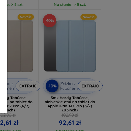
anie: > 5 szt.
Na stanie: > 5 szt.
Nowość
Nowość
-10%
niżka z
Zniżka z
-10%
EXTRA10
EXTRA10
kuponem
kuponem
ardy TabCase
3mk Hardy TabCase,
 etui na tablet do
niebieskie etui na tablet do
ad A17 Pro (6/7)
Apple iPad A17 Pro (6/7)
(8.3inch)
(8.3inch)
102,90 zł
102,90 zł
2,61 zł
92,61 zł
tanie: 3 szt.
Na stanie: 3 szt.