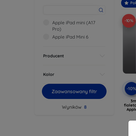
Po
-10%
Apple iPad mini (A17
Pro)
Apple iPad Mini 6
Producent
Kolor
-10
Zaawansowany filtr
3m
fiolet
Wyników
8
Appl