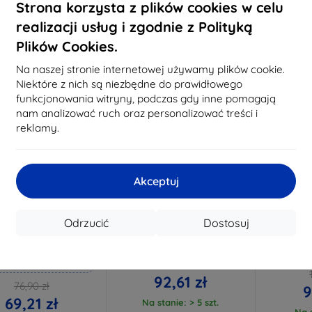
Strona korzysta z plików cookies w celu
Na stanie: > 5 szt.
Na st
realizacji usług i zgodnie z Polityką
Nowość
Plików Cookies.
-10%
-10%
Na naszej stronie internetowej używamy plików cookie.
Niektóre z nich są niezbędne do prawidłowego
funkcjonowania witryny, podczas gdy inne pomagają
nam analizować ruch oraz personalizować treści i
reklamy.
Akceptuj
Zniżka z
Zniżka z
Z
%
-10%
-10%
EXTRA10
EXTRA10
kuponem
kuponem
Odrzucić
Dostosuj
mk Hammer szkło
3mk Hardy TabCase, czarne
3mk H
ochronne
etui na tablet Apple iPad A17
gwiezdna,
Pro (6/7) (8.3inch)
Apple iP
konane na miarę
102,90 zł
92,61 zł
76,90 zł
9
69,21 zł
Na stanie: > 5 szt.
Na s