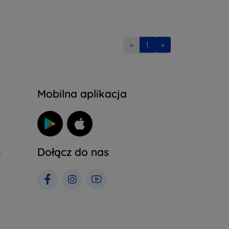
«
1
»
Mobilna aplikacja
Dołącz do nas
h