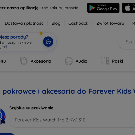
erz naszą aplikację
i rób zakupy prościej
Dostawa i płatność
Blog
Cashback
Zwrot towaru
R
ujesz porady?
aj w naszym sklepie
wym!
|
anu
Akcesoria
Audio
Paski
, pokrowce i akcesoria do Forever Kid
Szybkie wyszukiwanie
Forever Kids Watch Me 2 KW-310