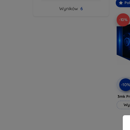
Po
Wyników
6
-10%
-10
3mk Pr
Wy