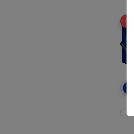
-10%
-10
3
Wy