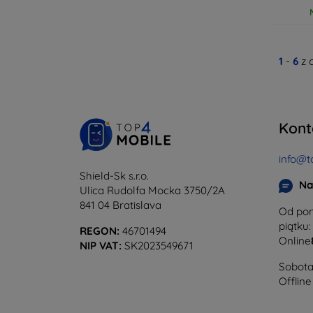
1
-
6
z 
Kont
info@t
Shield-Sk s.r.o.
Na
Ulica Rudolfa Mocka 3750/2A
841 04 Bratislava
Od pon
piątku:
REGON:
46701494
Online
NIP VAT:
SK2023549671
Sobota 
Offline