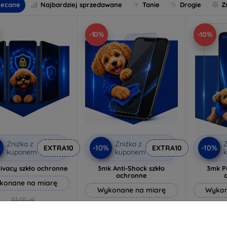
lecane
Najbardziej sprzedawane
Tanie
Drogie
Z
-10%
-10%
Zniżka z
Zniżka z
Z
%
-10%
-10%
EXTRA10
EXTRA10
kuponem
kuponem
ivacy szkło ochronne
3mk Anti-Shock szkło
3mk P
ochronne
konane na miarę
Wykonane na miarę
Wykon
81,91 zł
64,89 zł
73,71 zł
58,40 zł
4