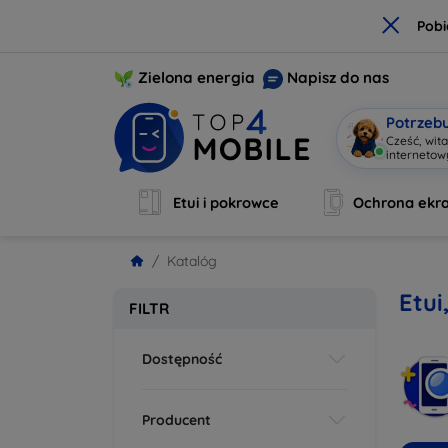
×
Pobi
Zielona energia
Napisz do nas
Potrzeb
Cześć, wit
interneto
Etui i pokrowce
Ochrona ekr
Katalóg
Etui
FILTR
Dostępność
Producent