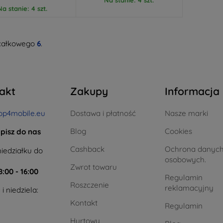
Na stanie: 4 szt.
całkowego
6
.
akt
Zakupy
Informacja
op4mobile.eu
Dostawa i płatność
Nasze marki
Blog
Cookies
pisz do nas
Cashback
Ochrona danyc
iedziałku do
osobowych.
Zwrot towaru
8:00 - 16:00
Regulamin
Roszczenie
reklamacyjny
i niedziela:
Kontakt
Regulamin
Hurtowy