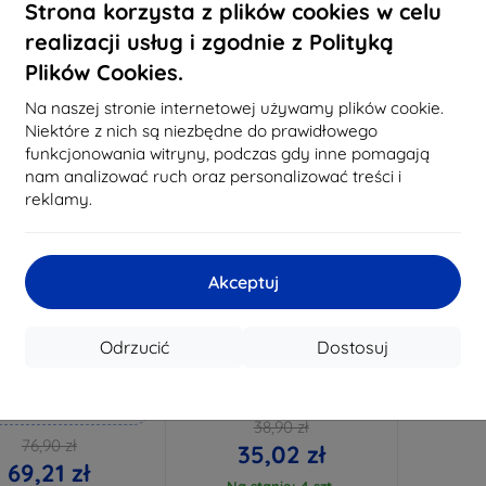
Na stanie: 3 szt.
Strona korzysta z plików cookies w celu
Na stanie: > 5 szt.
Na st
realizacji usług i zgodnie z Polityką
Plików Cookies.
-10%
Na naszej stronie internetowej używamy plików cookie.
Niektóre z nich są niezbędne do prawidłowego
funkcjonowania witryny, podczas gdy inne pomagają
nam analizować ruch oraz personalizować treści i
reklamy.
Akceptuj
Zniżka z
Zniżka z
%
-10%
EXTRA10
EXTRA10
kuponem
kuponem
Odrzucić
Dostosuj
mk Hammer szkło
3MK FlexibleGlass Watch
ochronne
Forever GPS WIFI Kids
Watch Me 2 KW-310
konane na miarę
hybrydowe szkło
38,90 zł
76,90 zł
35,02 zł
69,21 zł
Na stanie: 4 szt.