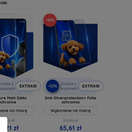
niżki
-10%
niżka z
Zniżka z
-10%
EXTRA10
EXTRA10
kuponem
kuponem
ure Matt Szkło
3mk Silverprotection+ Folia
ochronne
ochronna
ane na miarę
Wykonane na miarę
46,90 zł
72,90 zł
2,21 zł
65,61 zł