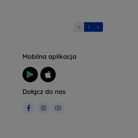
«
1
»
Mobilna aplikacja
Dołącz do nas
h