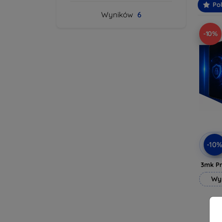
Po
Wyników
6
-10%
-10
3mk Pr
Wy