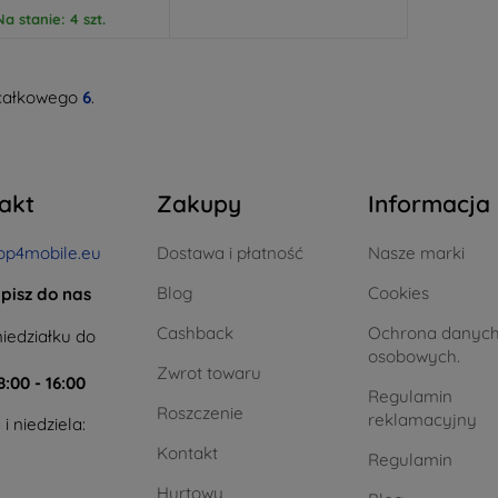
Na stanie: 4 szt.
całkowego
6
.
akt
Zakupy
Informacja
op4mobile.eu
Dostawa i płatność
Nasze marki
Blog
Cookies
pisz do nas
Cashback
Ochrona danyc
iedziałku do
osobowych.
Zwrot towaru
8:00 - 16:00
Regulamin
Roszczenie
reklamacyjny
i niedziela:
Kontakt
Regulamin
Hurtowy