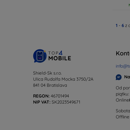
1
-
6
z 
Kont
info@t
Shield-Sk s.r.o.
Na
Ulica Rudolfa Mocka 3750/2A
841 04 Bratislava
Od pon
piątku:
REGON:
46701494
Online
NIP VAT:
SK2023549671
Sobota 
Offline