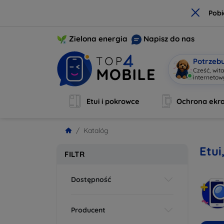
×
Pobi
Zielona energia
Napisz do nas
Potrzeb
Cześć, wit
interneto
Etui i pokrowce
Ochrona ekr
Katalóg
Etui
FILTR
Dostępność
Producent