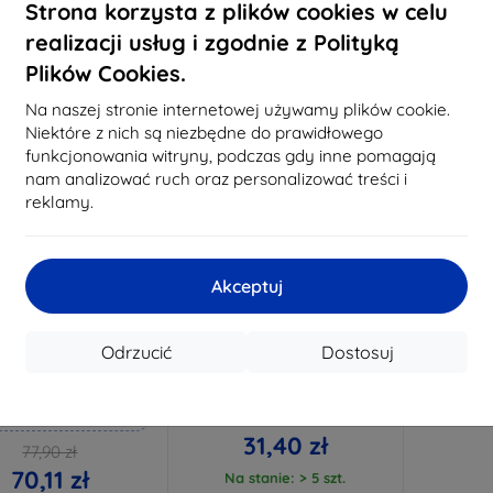
Na stanie: 3 szt.
Strona korzysta z plików cookies w celu
Na stanie: > 5 szt.
Na st
realizacji usług i zgodnie z Polityką
Plików Cookies.
-10%
Na naszej stronie internetowej używamy plików cookie.
Niektóre z nich są niezbędne do prawidłowego
funkcjonowania witryny, podczas gdy inne pomagają
nam analizować ruch oraz personalizować treści i
reklamy.
Akceptuj
Zniżka z
Zniżka z
%
-10%
EXTRA10
EXTRA10
kuponem
kuponem
Odrzucić
Dostosuj
mk Hammer szkło
3MK Lens Protect Cubot
ochronne
Note 50 szkło ochronne na
obiektyw 4 szt
konane na miarę
34,90 zł
31,40 zł
77,90 zł
70,11 zł
Na stanie: > 5 szt.