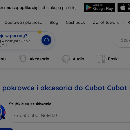
erz naszą aplikację
i rób zakupy prościej
Dostawa i płatność
Blog
Cashback
Zwrot towaru
R
ujesz porady?
aj w naszym sklepie
wym!
|
anu
Akcesoria
Audio
Paski
, pokrowce i akcesoria do Cubot Cubot
Szybkie wyszukiwanie
Cubot Cubot Note 50