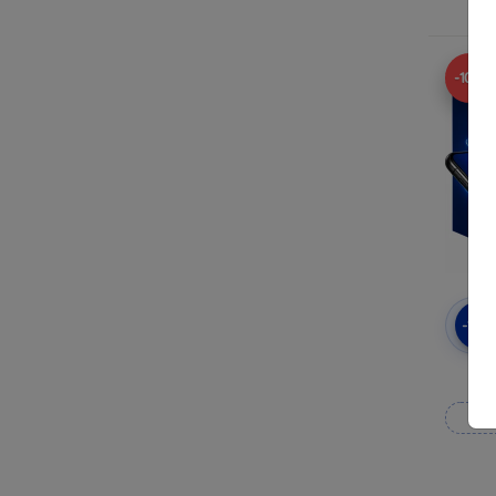
-10%
-10
3
Wy