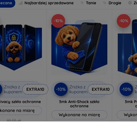
lecane
Najbardziej sprzedawane
Tanie
Drogie
Z
-10%
-10%
Zniżka z
Zniżka z
Z
%
-10%
-10%
EXTRA10
EXTRA10
kuponem
kuponem
ivacy szkło ochronne
3mk Anti-Shock szkło
3mk P
ochronne
konane na miarę
Wykonane na miarę
Wykon
81,91 zł
64,89 zł
73,71 zł
58,40 zł
4