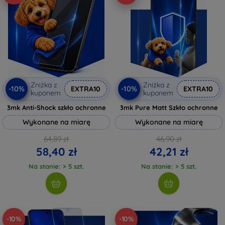
Zniżka z
Zniżka z
-10%
-10%
EXTRA10
EXTRA10
kuponem
kuponem
3mk Anti-Shock szkło ochronne
3mk Pure Matt Szkło ochronne
Wykonane na miarę
Wykonane na miarę
64,89 zł
46,90 zł
58,40 zł
42,21 zł
Na stanie: > 5 szt.
Na stanie: > 5 szt.
-10%
-10%