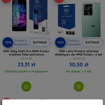
Zniżka z
Zniżka z
-10%
-10%
EXTRA10
EXTRA10
kuponem
kuponem
3MK Silky Matt Pro HMD Pulse+
3MK Lens Protect ochrona
matowa folia ochronna
obiektywu do HMD Pulse+, 4 szt.
61,91 zł
33,90 zł
23,31 zł
30,50 zł
Ostatnia sztuka w magazynie
Na stanie: > 5 szt.
-10%