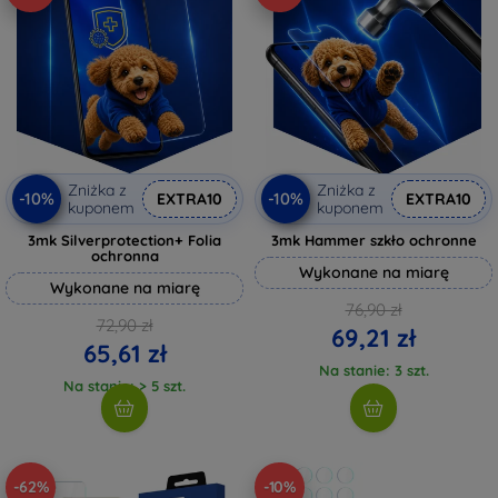
Zniżka z
Zniżka z
-10%
-10%
EXTRA10
EXTRA10
kuponem
kuponem
3mk Silverprotection+ Folia
3mk Hammer szkło ochronne
ochronna
Wykonane na miarę
Wykonane na miarę
76,90 zł
72,90 zł
69,21 zł
65,61 zł
Na stanie: 3 szt.
Na stanie: > 5 szt.
-62%
-10%