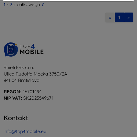
1
-
7
z całkowego
7
.
«
1
»
Shield-Sk s.r.o.
Ulica Rudolfa Mocka 3750/2A
841 04 Bratislava
REGON:
46701494
NIP VAT:
SK2023549671
Kontakt
info@top4mobile.eu