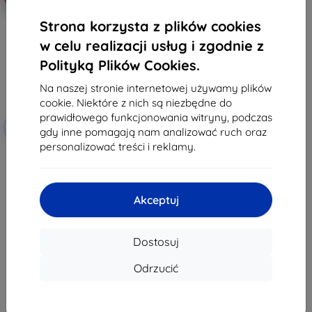
Strona korzysta z plików cookies
w celu realizacji usług i zgodnie z
Polityką Plików Cookies.
Na naszej stronie internetowej używamy plików
cookie. Niektóre z nich są niezbędne do
prawidłowego funkcjonowania witryny, podczas
Zniżka z
-10%
EXTRA10
gdy inne pomagają nam analizować ruch oraz
kuponem
personalizować treści i reklamy.
3MK FlexibleGlass HMD Pulse+
hybrydowe szkło hartowane
38,90 zł
35,02 zł
Akceptuj
Na stanie: > 5 szt.
Dostosuj
Odrzucić