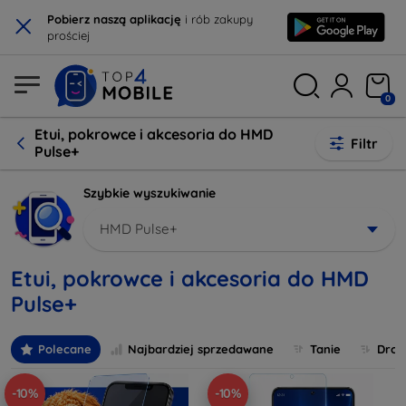
×
Pobierz naszą aplikację
i rób zakupy
prościej
0
Etui, pokrowce i akcesoria do HMD
Filtr
Pulse+
Szybkie wyszukiwanie
HMD Pulse+
Etui, pokrowce i akcesoria do HMD
Pulse+
Polecane
Najbardziej sprzedawane
Tanie
Drog
-10%
-10%