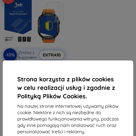
Zniżka z
-10%
EXTRA10
kuponem
3MK FlexibleGlass Watch Gravity
GT6 hybrydowe szkło ochronne
38,90 zł
Strona korzysta z plików cookies
35,02 zł
w celu realizacji usług i zgodnie z
Na stanie: > 5 szt.
Polityką Plików Cookies.
Na naszej stronie internetowej używamy plików
cookie. Niektóre z nich są niezbędne do
prawidłowego funkcjonowania witryny, podczas
gdy inne pomagają nam analizować ruch oraz
personalizować treści i reklamy.