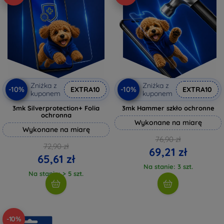
Zniżka z
Zniżka z
-10%
-10%
EXTRA10
EXTRA10
kuponem
kuponem
3mk Silverprotection+ Folia
3mk Hammer szkło ochronne
ochronna
Wykonane na miarę
Wykonane na miarę
76,90 zł
72,90 zł
69,21 zł
65,61 zł
Na stanie: 3 szt.
Na stanie: > 5 szt.
-10%