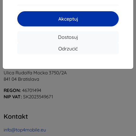
1
-
5
z całkowego
5
.
«
1
»
Akceptuj
Dostosuj
Odrzucić
Shield-Sk s.r.o.
Ulica Rudolfa Mocka 3750/2A
841 04 Bratislava
REGON:
46701494
NIP VAT:
SK2023549671
Kontakt
info@top4mobile.eu