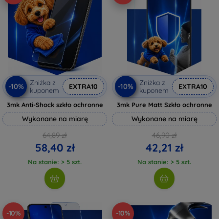
Zniżka z
Zniżka z
-10%
-10%
EXTRA10
EXTRA10
kuponem
kuponem
3mk Anti-Shock szkło ochronne
3mk Pure Matt Szkło ochronne
Wykonane na miarę
Wykonane na miarę
64,89 zł
46,90 zł
58,40 zł
42,21 zł
Na stanie: > 5 szt.
Na stanie: > 5 szt.
-10%
-10%