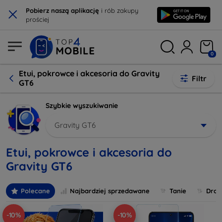
×
Pobierz naszą aplikację
i rób zakupy
prościej
0
Etui, pokrowce i akcesoria do Gravity
Filtr
GT6
Szybkie wyszukiwanie
Gravity GT6
Etui, pokrowce i akcesoria do
Gravity GT6
Polecane
Najbardziej sprzedawane
Tanie
Drog
-10%
-10%