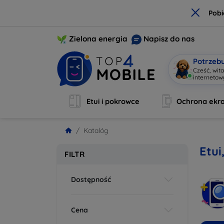
×
Pobi
Zielona energia
Napisz do nas
Potrzeb
Cześć, wit
interneto
Etui i pokrowce
Ochrona ekr
Katalóg
Etui
FILTR
Dostępność
Cena