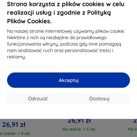
Strona korzysta z plików cookies w celu
realizacji usług i zgodnie z Polityką
Plików Cookies.
-10%
-10%
Na naszej stronie internetowej używamy plików cookie.
Niektóre z nich są niezbędne do prawidłowego
funkcjonowania witryny, podczas gdy inne pomagają
nam analizować ruch oraz personalizować treści i
reklamy.
Akceptuj
Zniżka z
Zniżka z
Z
%
-10%
-10%
EXTRA10
EXTRA10
kuponem
kuponem
Odrzucić
Dostosuj
siążkowe magnetyczne
Beline silikonowe etui do
Beline s
ne do Infinix Hot 30i
Infinix Hot 30I, czerwony
Infinix
czarne
29,90 zł
29,90 zł
26,91 zł
2
26,91 zł
Na stanie: > 5 szt.
Na st
a stanie: > 5 szt.