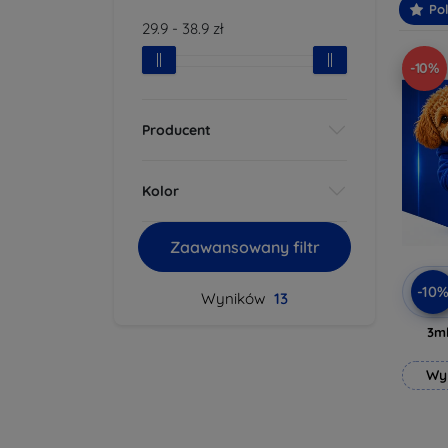
Po
29.9
-
38.9
zł
-10%
Producent
Kolor
Zaawansowany filtr
-10
Wyników
13
3mk
Wy