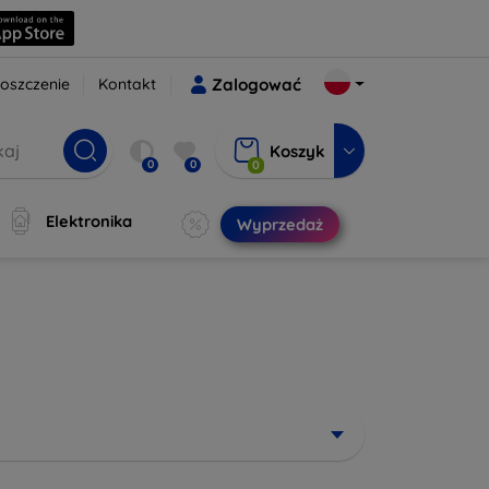
oszczenie
Kontakt
Zalogować
Koszyk
0
0
0
Elektronika
Wyprzedaż
i