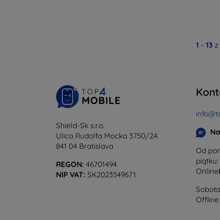
1
-
13
z
Kont
info@t
Shield-Sk s.r.o.
Na
Ulica Rudolfa Mocka 3750/2A
841 04 Bratislava
Od pon
piątku:
REGON:
46701494
Online
NIP VAT:
SK2023549671
Sobota 
Offline