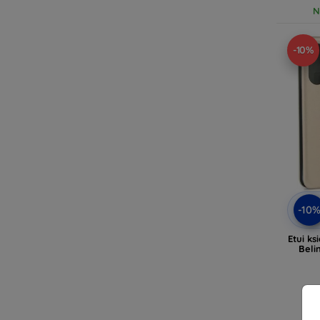
N
-10%
-10
Etui k
Beli
N