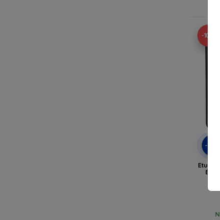
-10%
-10
Etui k
Beli
N