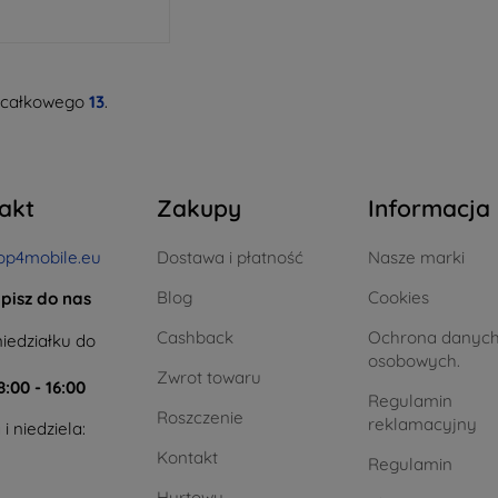
 całkowego
13
.
akt
Zakupy
Informacja
op4mobile.eu
Dostawa i płatność
Nasze marki
Blog
Cookies
pisz do nas
Cashback
Ochrona danyc
iedziałku do
osobowych.
Zwrot towaru
8:00 - 16:00
Regulamin
Roszczenie
reklamacyjny
i niedziela:
Kontakt
Regulamin
Hurtowy