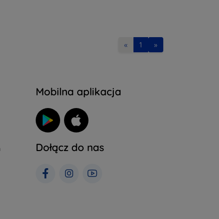
«
1
»
Mobilna aplikacja
Dołącz do nas
h