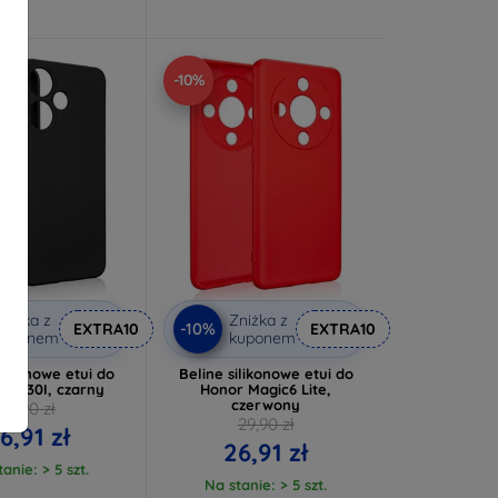
-10%
niżka z
Zniżka z
-10%
EXTRA10
EXTRA10
kuponem
kuponem
ilikonowe etui do
Beline silikonowe etui do
 Hot 30I, czarny
Honor Magic6 Lite,
czerwony
29,90 zł
29,90 zł
6,91 zł
26,91 zł
anie: > 5 szt.
Na stanie: > 5 szt.