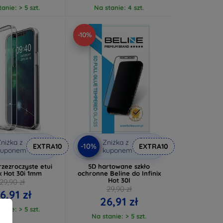
anie: > 5 szt.
Na stanie: 4 szt.
-10%
niżka z
Zniżka z
-10%
EXTRA10
EXTRA10
kuponem
kuponem
rzezroczyste etui
5D hartowane szkło
ix Hot 30i 1mm
ochronne Beline do Infinix
Hot 30l
29,90 zł
29,90 zł
6,91 zł
26,91 zł
anie: > 5 szt.
Na stanie: > 5 szt.