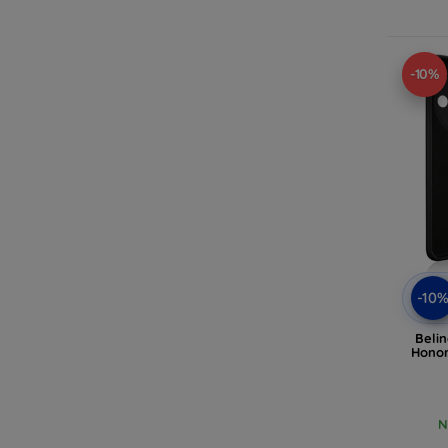
-10%
-10
Belin
Honor
N