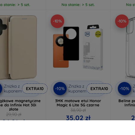
a stanie: > 5 szt.
Na stanie: > 5 szt.
Na st
-10%
-10%
Zniżka z
Zniżka z
Z
%
-10%
-10%
EXTRA10
EXTRA10
kuponem
kuponem
siążkowe magnetyczne
3MK matowe etui Honor
Beline p
ne do Infinix Hot 30i
Magic 6 Lite 5G czarne
Infin
złote
38,90 zł
29,90 zł
35,02 zł
2
26,91 zł
Na stanie: > 5 szt.
Na st
a stanie: > 5 szt.