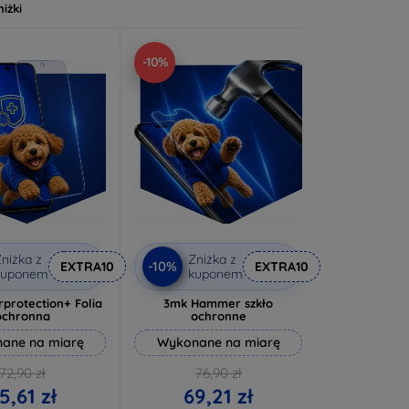
niżki
-10%
niżka z
Zniżka z
-10%
EXTRA10
EXTRA10
kuponem
kuponem
rprotection+ Folia
3mk Hammer szkło
ochronna
ochronne
ane na miarę
Wykonane na miarę
72,90 zł
76,90 zł
5,61 zł
69,21 zł