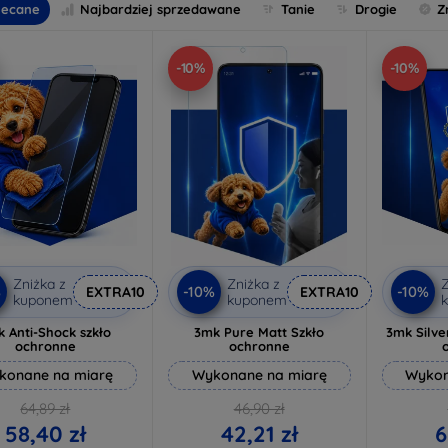
lecane
Najbardziej sprzedawane
Tanie
Drogie
Z
-10%
-10%
Zniżka z
Zniżka z
Z
%
-10%
-10%
EXTRA10
EXTRA10
kuponem
kuponem
 Anti-Shock szkło
3mk Pure Matt Szkło
3mk Silve
ochronne
ochronne
konane na miarę
Wykonane na miarę
Wykon
64,89 zł
46,90 zł
58,40 zł
42,21 zł
6