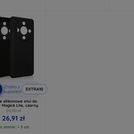
Zniżka z
%
EXTRA10
kuponem
e silikonowe etui do
 Magic6 Lite, czarny
29,90 zł
26,91 zł
a stanie: > 5 szt.