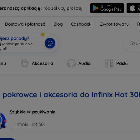
erz naszą aplikację
i rób zakupy prościej
Dostawa i płatność
Blog
Cashback
Zwrot towaru
R
ujesz porady?
aj w naszym sklepie
wym!
|
anu
Akcesoria
Audio
Paski
, pokrowce i akcesoria do Infinix Hot 30
Szybkie wyszukiwanie
Infinix Hot 30i