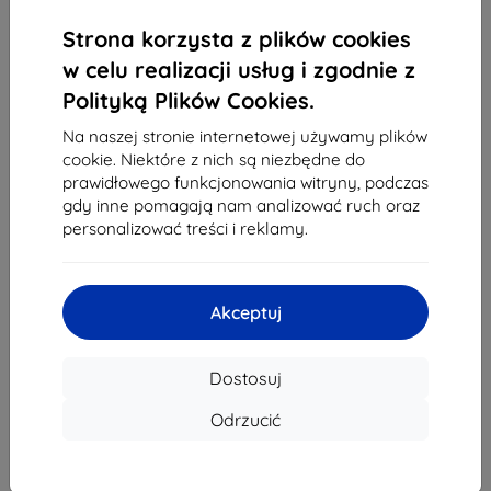
1
-
4
z całkowego
4
.
Strona korzysta z plików cookies
«
1
»
w celu realizacji usług i zgodnie z
Polityką Plików Cookies.
Na naszej stronie internetowej używamy plików
cookie. Niektóre z nich są niezbędne do
prawidłowego funkcjonowania witryny, podczas
gdy inne pomagają nam analizować ruch oraz
personalizować treści i reklamy.
Shield-Sk s.r.o.
Ulica Rudolfa Mocka 3750/2A
841 04 Bratislava
Akceptuj
REGON:
46701494
NIP VAT:
SK2023549671
Dostosuj
Kontakt
Odrzucić
info@top4mobile.eu