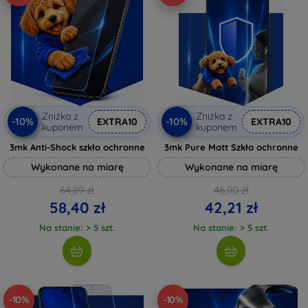
Zniżka z
Zniżka z
-10%
-10%
EXTRA10
EXTRA10
kuponem
kuponem
3mk Anti-Shock szkło ochronne
3mk Pure Matt Szkło ochronne
Wykonane na miarę
Wykonane na miarę
64,89 zł
46,90 zł
58,40 zł
42,21 zł
Na stanie: > 5 szt.
Na stanie: > 5 szt.
-10%
-10%