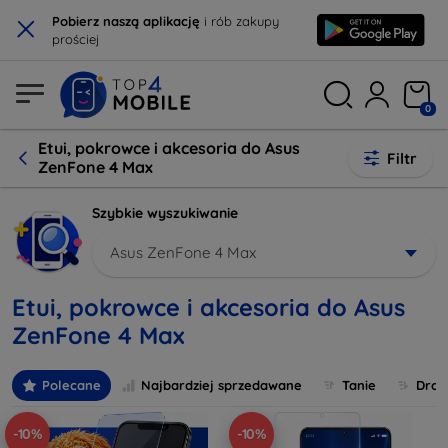
×
Pobierz naszą aplikację
i rób zakupy
prościej
0
Etui, pokrowce i akcesoria do Asus
Filtr
ZenFone 4 Max
Szybkie wyszukiwanie
Asus ZenFone 4 Max
Etui, pokrowce i akcesoria do Asus
ZenFone 4 Max
Polecane
Najbardziej sprzedawane
Tanie
Drog
-10%
-10%