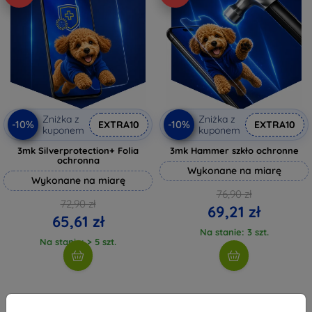
Zniżka z
Zniżka z
-10%
-10%
EXTRA10
EXTRA10
kuponem
kuponem
3mk Silverprotection+ Folia
3mk Hammer szkło ochronne
ochronna
Wykonane na miarę
Wykonane na miarę
76,90 zł
72,90 zł
69,21 zł
65,61 zł
Na stanie: 3 szt.
Na stanie: > 5 szt.