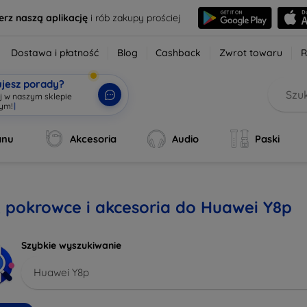
erz naszą aplikację
i rób zakupy prościej
Dostawa i płatność
Blog
Cashback
Zwrot towaru
R
ujesz porady?
aj w naszym sklepie
wym!
|
anu
Akcesoria
Audio
Paski
, pokrowce i akcesoria do Huawei Y8p
Szybkie wyszukiwanie
Huawei Y8p