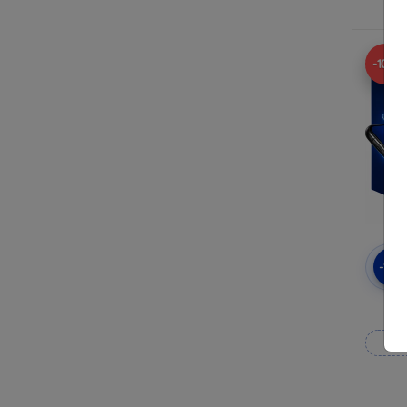
-10%
-10
3
Wy