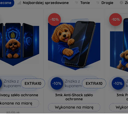
lecane
Najbardziej sprzedawane
Tanie
Drogie
Z
-10%
-10%
Zniżka z
Zniżka z
Z
%
-10%
-10%
EXTRA10
EXTRA10
kuponem
kuponem
ivacy szkło ochronne
3mk Anti-Shock szkło
3mk P
ochronne
konane na miarę
Wykonane na miarę
Wykon
81,91 zł
64,89 zł
73,71 zł
58,40 zł
4