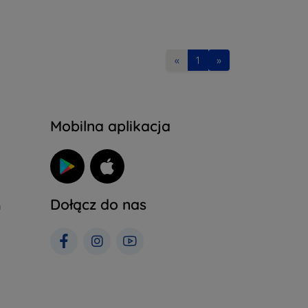
«
1
»
Mobilna aplikacja
Dołącz do nas
h