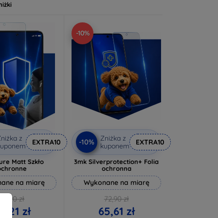
niżki
-10%
niżka z
Zniżka z
-10%
EXTRA10
EXTRA10
kuponem
kuponem
ure Matt Szkło
3mk Silverprotection+ Folia
ochronne
ochronna
ane na miarę
Wykonane na miarę
46,90 zł
72,90 zł
2,21 zł
65,61 zł