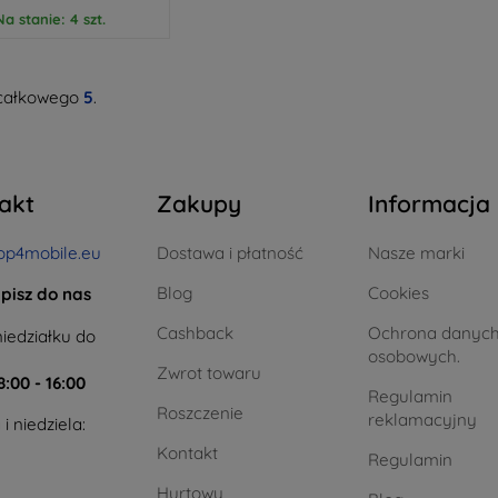
Na stanie: 4 szt.
całkowego
5
.
akt
Zakupy
Informacja
op4mobile.eu
Dostawa i płatność
Nasze marki
Blog
Cookies
pisz do nas
Cashback
Ochrona danyc
iedziałku do
osobowych.
Zwrot towaru
8:00 - 16:00
Regulamin
Roszczenie
reklamacyjny
i niedziela:
Kontakt
Regulamin
Hurtowy