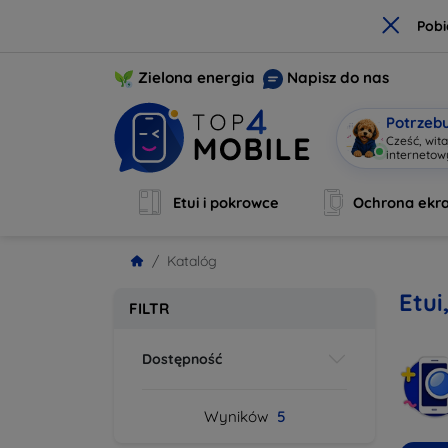
×
Pobi
Zielona energia
Napisz do nas
Potrzeb
Cześć, wit
interneto
Etui i pokrowce
Ochrona ekr
Katalóg
Etui
FILTR
Dostępność
Wyników
5