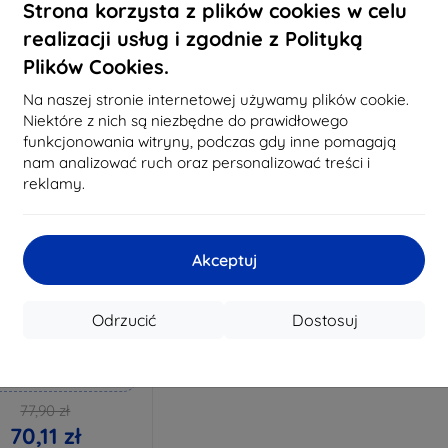
Na stanie: 3 szt.
Strona korzysta z plików cookies w celu
Na stanie: > 5 szt.
Na st
realizacji usług i zgodnie z Polityką
Plików Cookies.
Na naszej stronie internetowej używamy plików cookie.
Niektóre z nich są niezbędne do prawidłowego
funkcjonowania witryny, podczas gdy inne pomagają
nam analizować ruch oraz personalizować treści i
reklamy.
Akceptuj
Zniżka z
%
EXTRA10
kuponem
Odrzucić
Dostosuj
mk Hammer szkło
ochronne
konane na miarę
77,90 zł
70,11 zł