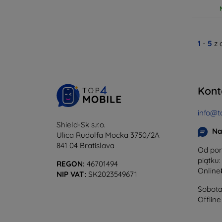
1
-
5
z 
Kont
info@t
Shield-Sk s.r.o.
Na
Ulica Rudolfa Mocka 3750/2A
841 04 Bratislava
Od pon
piątku:
REGON:
46701494
Online
NIP VAT:
SK2023549671
Sobota 
Offline