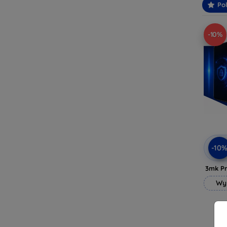
Po
-10%
-10
3mk Pr
Wy