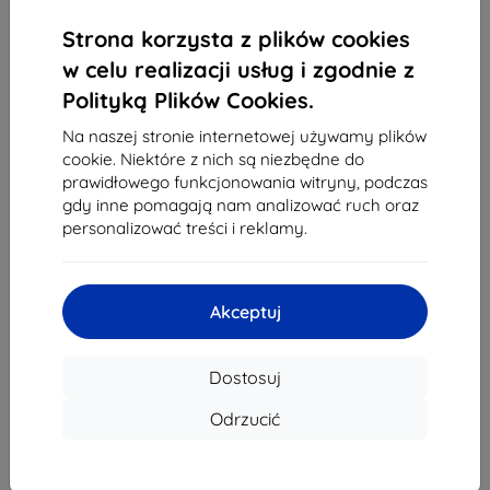
1
-
4
z całkowego
4
.
Strona korzysta z plików cookies
«
1
»
w celu realizacji usług i zgodnie z
Polityką Plików Cookies.
Na naszej stronie internetowej używamy plików
cookie. Niektóre z nich są niezbędne do
prawidłowego funkcjonowania witryny, podczas
gdy inne pomagają nam analizować ruch oraz
personalizować treści i reklamy.
Shield-Sk s.r.o.
Ulica Rudolfa Mocka 3750/2A
841 04 Bratislava
Akceptuj
REGON:
46701494
NIP VAT:
SK2023549671
Dostosuj
Kontakt
Odrzucić
info@top4mobile.eu