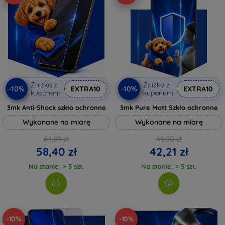
Zniżka z
Zniżka z
-10%
-10%
EXTRA10
EXTRA10
kuponem
kuponem
3mk Anti-Shock szkło ochronne
3mk Pure Matt Szkło ochronne
Wykonane na miarę
Wykonane na miarę
64,89 zł
46,90 zł
58,40 zł
42,21 zł
Na stanie: > 5 szt.
Na stanie: > 5 szt.
-10%
-10%