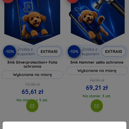
Zniżka z
Zniżka z
-10%
-10%
EXTRA10
EXTRA10
kuponem
kuponem
3mk Silverprotection+ Folia
3mk Hammer szkło ochronne
ochronna
Wykonane na miarę
Wykonane na miarę
76,90 zł
72,90 zł
69,21 zł
65,61 zł
Na stanie: 3 szt.
Na stanie: > 5 szt.