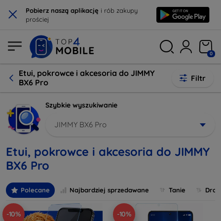
×
Pobierz naszą aplikację
i rób zakupy
prościej
0
Etui, pokrowce i akcesoria do JIMMY
Filtr
BX6 Pro
Szybkie wyszukiwanie
JIMMY BX6 Pro
Etui, pokrowce i akcesoria do JIMMY
BX6 Pro
Polecane
Najbardziej sprzedawane
Tanie
Drog
-10%
-10%