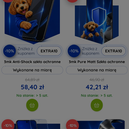
Zniżka z
Zniżka z
-10%
-10%
EXTRA10
EXTRA10
kuponem
kuponem
3mk Anti-Shock szkło ochronne
3mk Pure Matt Szkło ochronne
Wykonane na miarę
Wykonane na miarę
64,89 zł
46,90 zł
58,40 zł
42,21 zł
Na stanie: > 5 szt.
Na stanie: > 5 szt.
-10%
-10%