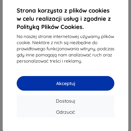
1
-
4
z całkowego
4
.
Strona korzysta z plików cookies
«
1
»
w celu realizacji usług i zgodnie z
Polityką Plików Cookies.
Na naszej stronie internetowej używamy plików
cookie. Niektóre z nich są niezbędne do
prawidłowego funkcjonowania witryny, podczas
gdy inne pomagają nam analizować ruch oraz
personalizować treści i reklamy.
Shield-Sk s.r.o.
Ulica Rudolfa Mocka 3750/2A
841 04 Bratislava
Akceptuj
REGON:
46701494
NIP VAT:
SK2023549671
Dostosuj
Kontakt
Odrzucić
info@top4mobile.eu