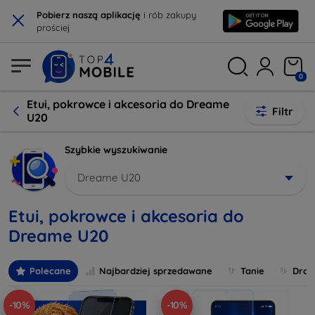
×
Pobierz naszą aplikację
i rób zakupy
prościej
0
Etui, pokrowce i akcesoria do Dreame
Filtr
U20
Szybkie wyszukiwanie
Dreame U20
Etui, pokrowce i akcesoria do
Dreame U20
Polecane
Najbardziej sprzedawane
Tanie
Drog
-10%
-10%