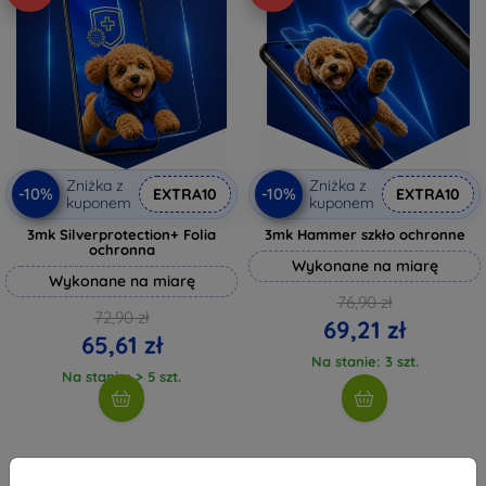
Zniżka z
Zniżka z
-10%
-10%
EXTRA10
EXTRA10
kuponem
kuponem
3mk Silverprotection+ Folia
3mk Hammer szkło ochronne
ochronna
Wykonane na miarę
Wykonane na miarę
76,90 zł
72,90 zł
69,21 zł
65,61 zł
Na stanie: 3 szt.
Na stanie: > 5 szt.