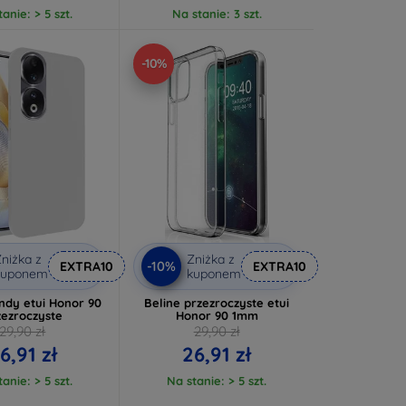
anie: > 5 szt.
Na stanie: 3 szt.
-10%
niżka z
Zniżka z
-10%
EXTRA10
EXTRA10
kuponem
kuponem
ndy etui Honor 90
Beline przezroczyste etui
zezroczyste
Honor 90 1mm
29,90 zł
29,90 zł
6,91 zł
26,91 zł
anie: > 5 szt.
Na stanie: > 5 szt.