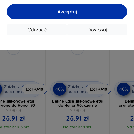
Akceptuj
-10%
-10%
Odrzucić
Dostosuj
Zniżka z
Zniżka z
Z
%
-10%
-10%
EXTRA10
EXTRA10
kuponem
kuponem
ine silikonowe etui
Beline Case silikonowe etui
Beli
rwone do Honor 90
do Honor 90, czarne
granato
29,90 zł
29,90 zł
26,91 zł
26,91 zł
2
a stanie: > 5 szt.
Na stanie: 1 szt.
Na s