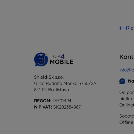
1
-
17
z
Kont
info@t
Shield-Sk s.r.o.
Na
Ulica Rudolfa Mocka 3750/2A
841 04 Bratislava
Od pon
piątku:
REGON:
46701494
Online
NIP VAT:
SK2023549671
Sobota 
Offline