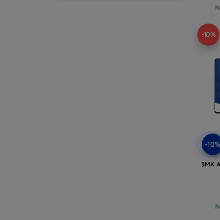
N
-10%
-10
3MK A
N