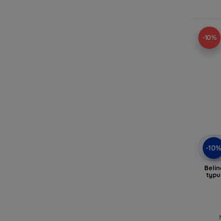
-10%
-10
Beli
typu