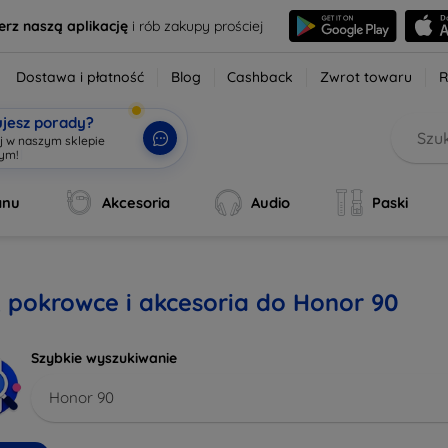
erz naszą aplikację
i rób zakupy prościej
Dostawa i płatność
Blog
Cashback
Zwrot towaru
R
ujesz porady?
aj w naszym sklepie
wym!
|
anu
Akcesoria
Audio
Paski
, pokrowce i akcesoria do Honor 90
Szybkie wyszukiwanie
Honor 90