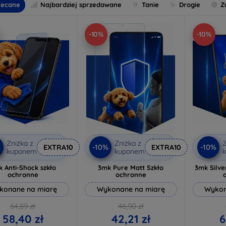
lecane
Najbardziej sprzedawane
Tanie
Drogie
Z
-10%
-10%
Zniżka z
Zniżka z
Z
%
-10%
-10%
EXTRA10
EXTRA10
kuponem
kuponem
 Anti-Shock szkło
3mk Pure Matt Szkło
3mk Silve
ochronne
ochronne
konane na miarę
Wykonane na miarę
Wykon
64,89 zł
46,90 zł
58,40 zł
42,21 zł
6