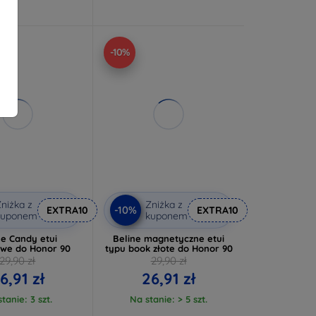
-10%
niżka z
Zniżka z
-10%
EXTRA10
EXTRA10
kuponem
kuponem
ne Candy etui
Beline magnetyczne etui
we do Honor 90
typu book złote do Honor 90
29,90 zł
29,90 zł
6,91 zł
26,91 zł
tanie: 3 szt.
Na stanie: > 5 szt.