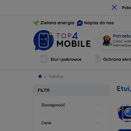
×
Pobi
Zielona energia
Napisz do nas
Potrzeb
Cześć, wit
interneto
Etui i pokrowce
Ochrona ekr
Katalóg
Etui
FILTR
Dostępność
Cena