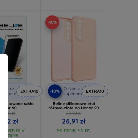
-10%
niżka z
Zniżka z
-10%
EXTRA10
EXTRA10
kuponem
kuponem
D hartowane szkło
Beline silikonowe etui
Honor 90
różowo-złote do Honor 90
25,90 zł
29,90 zł
8,02 zł
26,91 zł
tnia sztuka w
Na stanie: > 5 szt.
agazynie