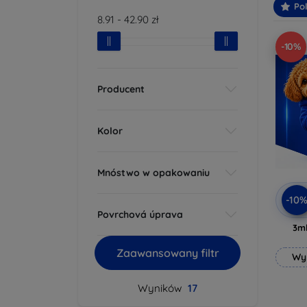
Po
8.91
-
42.90
zł
-10%
Producent
Kolor
Mnóstwo w opakowaniu
-10
Povrchová úprava
3mk
Zaawansowany filtr
Wy
Wyników
17