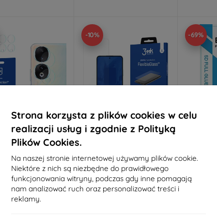
-10%
-69%
Strona korzysta z plików cookies w celu
realizacji usług i zgodnie z Polityką
Zniżka z
Zniżka z
Z
Plików Cookies.
%
-10%
-10%
EXTRA10
EXTRA10
kuponem
kuponem
Na naszej stronie internetowej używamy plików cookie.
ens Protect do Honor
3MK FlexibleGlass
Beline 5
Niektóre z nich są niezbędne do prawidłowego
90 4 szt
hybrydowe szkło hartowane
na Honor 90 Smart
33,90 zł
funkcjonowania witryny, podczas gdy inne pomagają
38,90 zł
30,50 zł
nam analizować ruch oraz personalizować treści i
35,02 zł
reklamy.
Na stanie: 2 szt.
Osta
Na stanie: > 5 szt.
m