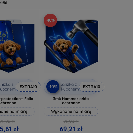
niżki
-10%
niżka z
Zniżka z
-10%
EXTRA10
EXTRA10
kuponem
kuponem
rprotection+ Folia
3mk Hammer szkło
ochronna
ochronne
ane na miarę
Wykonane na miarę
72,90 zł
76,90 zł
5,61 zł
69,21 zł