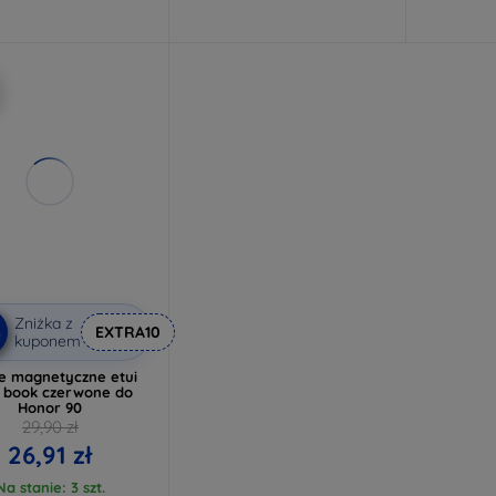
Zniżka z
%
EXTRA10
kuponem
ne magnetyczne etui
 book czerwone do
Honor 90
29,90 zł
26,91 zł
Na stanie: 3 szt.