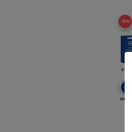
-10%
-10
3MK L