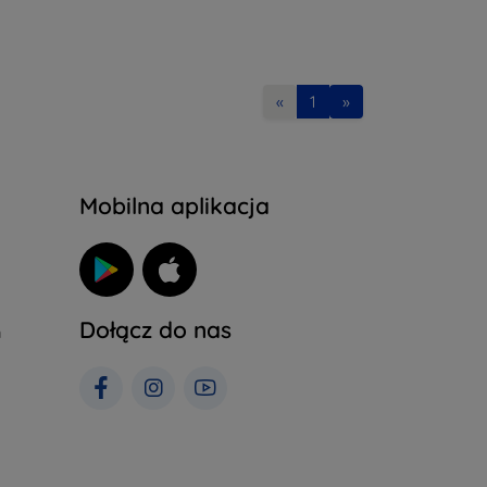
«
1
»
Mobilna aplikacja
Dołącz do nas
h