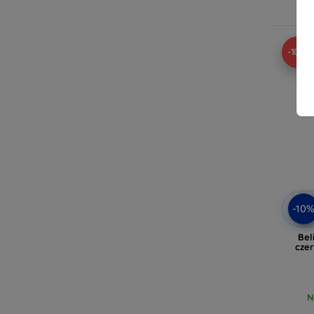
-10%
-10
Bel
cze
N