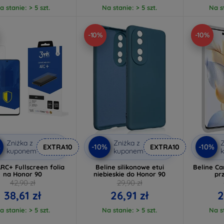
a stanie: > 5 szt.
Na stanie: > 5 szt.
Na st
-10%
-10%
Zniżka z
Zniżka z
Z
%
-10%
-10%
EXTRA10
EXTRA10
kuponem
kuponem
RC+ Fullscreen folia
Beline silikonowe etui
Beline Ca
na Honor 90
niebieskie do Honor 90
pr
42,90 zł
29,90 zł
38,61 zł
26,91 zł
2
a stanie: > 5 szt.
Na stanie: > 5 szt.
Na st