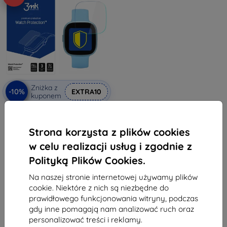
Zniżka z
-10%
EXTRA10
kuponem
3MK Folia ARC folia ochronna
Fullscreen do Garett Kids Fit
38,90 zł
Strona korzysta z plików cookies
35,02 zł
w celu realizacji usług i zgodnie z
Na stanie: > 5 szt.
Polityką Plików Cookies.
Na naszej stronie internetowej używamy plików
cookie. Niektóre z nich są niezbędne do
prawidłowego funkcjonowania witryny, podczas
gdy inne pomagają nam analizować ruch oraz
personalizować treści i reklamy.