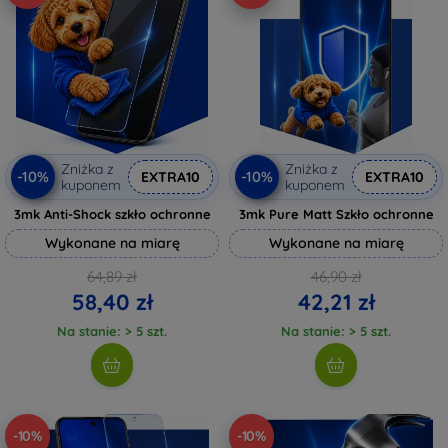
Zniżka z
Zniżka z
-10%
-10%
EXTRA10
EXTRA10
kuponem
kuponem
3mk Anti-Shock szkło ochronne
3mk Pure Matt Szkło ochronne
Wykonane na miarę
Wykonane na miarę
64,89 zł
46,90 zł
58,40 zł
42,21 zł
Na stanie: > 5 szt.
Na stanie: > 5 szt.
-10%
-10%