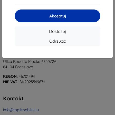
1
-
5
z całkowego
5
.
«
1
»
Akceptuj
Dostosuj
Odrzucić
Shield-Sk s.r.o.
Ulica Rudolfa Mocka 3750/2A
841 04 Bratislava
REGON:
46701494
NIP VAT:
SK2023549671
Kontakt
info@top4mobile.eu