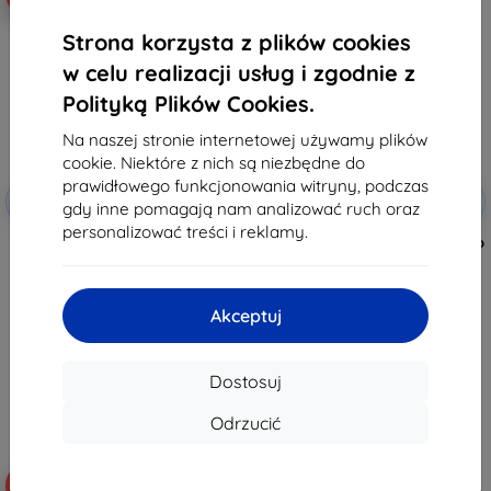
Strona korzysta z plików cookies
w celu realizacji usług i zgodnie z
Polityką Plików Cookies.
Na naszej stronie internetowej używamy plików
cookie. Niektóre z nich są niezbędne do
prawidłowego funkcjonowania witryny, podczas
Zniżka z
Zniżka z
-5%
-5%
SMART5
SMART5
gdy inne pomagają nam analizować ruch oraz
kuponem
kuponem
personalizować treści i reklamy.
Uchwyt rowerowy Sunnylife do
Torba transportowa Sunnylife do
kontrolera DJI RC 2 (ZJ669)
DJI RC 2
94,89 zł
64,89 zł
90,15 zł
61,65 zł
Akceptuj
Na stanie: > 5 szt.
Na stanie: > 5 szt.
Dostosuj
Odrzucić
-10%
-10%