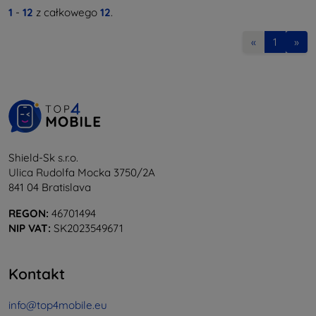
1
-
12
z całkowego
12
.
«
1
»
Shield-Sk s.r.o.
Ulica Rudolfa Mocka 3750/2A
841 04 Bratislava
REGON:
46701494
NIP VAT:
SK2023549671
Kontakt
info@top4mobile.eu