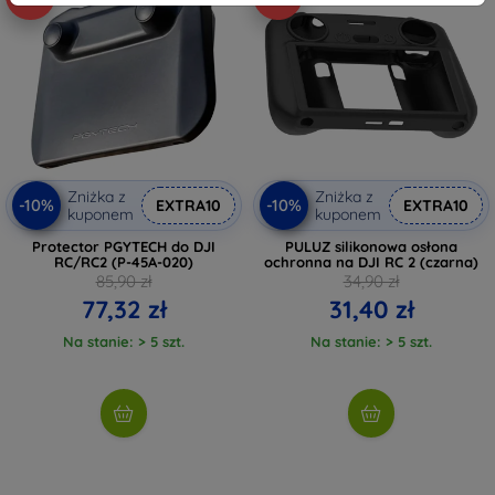
Zniżka z
Zniżka z
-10%
-10%
EXTRA10
EXTRA10
kuponem
kuponem
Protector PGYTECH do DJI
PULUZ silikonowa osłona
RC/RC2 (P-45A-020)
ochronna na DJI RC 2 (czarna)
85,90 zł
34,90 zł
77,32 zł
31,40 zł
Na stanie: > 5 szt.
Na stanie: > 5 szt.