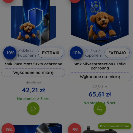
Zniżka z
Zniżka z
-10%
-10%
EXTRA10
EXTRA10
kuponem
kuponem
3mk Pure Matt Szkło ochronne
3mk Silverprotection+ Folia
ochronna
Wykonane na miarę
Wykonane na miarę
46,90 zł
72,90 zł
42,21 zł
65,61 zł
Na stanie: > 5 szt.
Na stanie: > 5 szt.
Darmowa dostawa
-10%
-5%