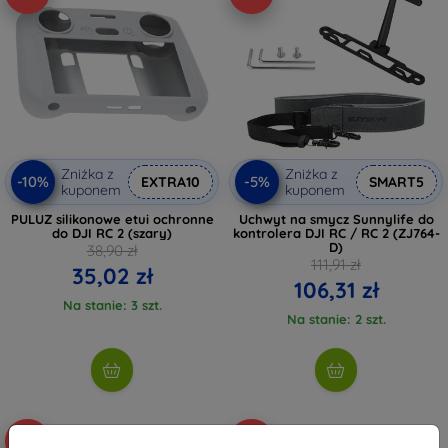
Zniżka z
Zniżka z
-10%
-5%
EXTRA10
SMART5
kuponem
kuponem
PULUZ silikonowe etui ochronne
Uchwyt na smycz Sunnylife do
do DJI RC 2 (szary)
kontrolera DJI RC / RC 2 (ZJ764-
D)
38,90 zł
111,91 zł
35,02 zł
106,31 zł
Na stanie: 3 szt.
Na stanie: 2 szt.
-5%
-5%