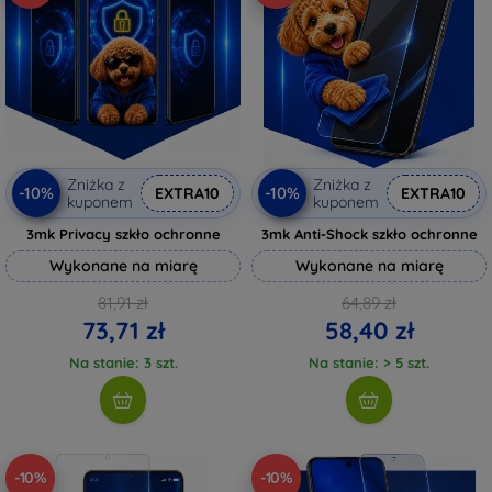
Zniżka z
Zniżka z
-10%
-10%
EXTRA10
EXTRA10
kuponem
kuponem
3mk Privacy szkło ochronne
3mk Anti-Shock szkło ochronne
Wykonane na miarę
Wykonane na miarę
81,91 zł
64,89 zł
73,71 zł
58,40 zł
Na stanie: 3 szt.
Na stanie: > 5 szt.
-10%
-10%