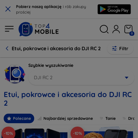
×
Pobierz naszą aplikację
i rób zakupy
prościej
0
Etui, pokrowce i akcesoria do DJI RC 2
Filtr
Szybkie wyszukiwanie
DJI RC 2
Etui, pokrowce i akcesoria do DJI RC
2
Polecane
Najbardziej sprzedawane
Tanie
Drog
-10%
-10%