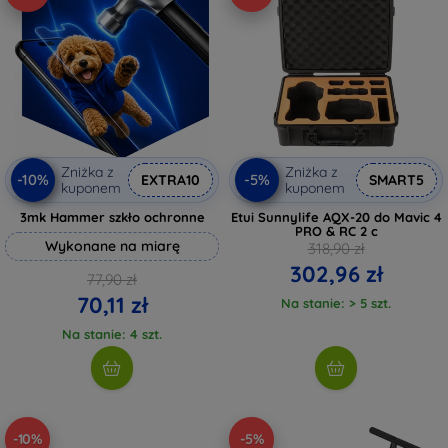
Zniżka z
Zniżka z
-10%
-5%
EXTRA10
SMART5
kuponem
kuponem
3mk Hammer szkło ochronne
Etui Sunnylife AQX-20 do Mavic 4
PRO & RC 2 c
Wykonane na miarę
318,90 zł
302,96 zł
77,90 zł
70,11 zł
Na stanie: > 5 szt.
Na stanie: 4 szt.
-10%
-5%