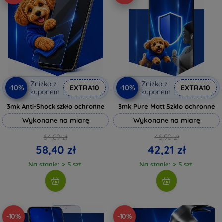
Zniżka z
Zniżka z
-10%
-10%
EXTRA10
EXTRA10
kuponem
kuponem
3mk Anti-Shock szkło ochronne
3mk Pure Matt Szkło ochronne
Wykonane na miarę
Wykonane na miarę
64,89 zł
46,90 zł
58,40 zł
42,21 zł
Na stanie: > 5 szt.
Na stanie: > 5 szt.
-10%
-10%