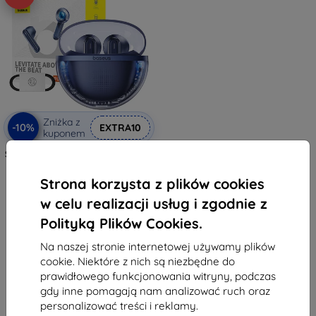
Zniżka z
-10%
EXTRA10
kuponem
Słuchawki Baseus TWS Bowie E5x
(niebieskie)
218,90 zł
Strona korzysta z plików cookies
103,41 zł
w celu realizacji usług i zgodnie z
Ostatnia sztuka w magazynie
Polityką Plików Cookies.
Na naszej stronie internetowej używamy plików
cookie. Niektóre z nich są niezbędne do
prawidłowego funkcjonowania witryny, podczas
gdy inne pomagają nam analizować ruch oraz
personalizować treści i reklamy.