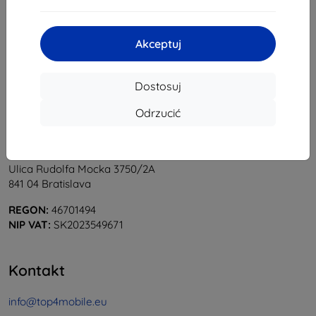
1
-
5
z całkowego
5
.
«
1
»
Akceptuj
Dostosuj
Odrzucić
Shield-Sk s.r.o.
Ulica Rudolfa Mocka 3750/2A
841 04 Bratislava
REGON:
46701494
NIP VAT:
SK2023549671
Kontakt
info@top4mobile.eu