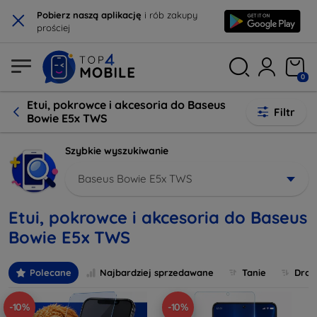
×
Pobierz naszą aplikację
i rób zakupy
prościej
0
Etui, pokrowce i akcesoria do Baseus
Filtr
Bowie E5x TWS
Szybkie wyszukiwanie
Baseus Bowie E5x TWS
Etui, pokrowce i akcesoria do Baseus
Bowie E5x TWS
Polecane
Najbardziej sprzedawane
Tanie
Drog
-10%
-10%