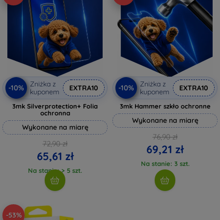
Zniżka z
Zniżka z
-10%
-10%
EXTRA10
EXTRA10
kuponem
kuponem
3mk Silverprotection+ Folia
3mk Hammer szkło ochronne
ochronna
Wykonane na miarę
Wykonane na miarę
76,90 zł
72,90 zł
69,21 zł
65,61 zł
Na stanie: 3 szt.
Na stanie: > 5 szt.
-53%