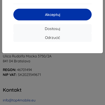
1
-
6
z całkowego
6
.
«
1
»
Akceptuj
Dostosuj
Odrzucić
Shield-Sk s.r.o.
Ulica Rudolfa Mocka 3750/2A
841 04 Bratislava
REGON:
46701494
NIP VAT:
SK2023549671
Kontakt
info@top4mobile.eu