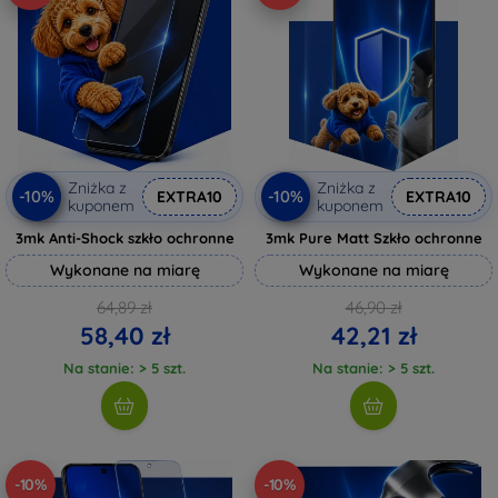
Zniżka z
Zniżka z
-10%
-10%
EXTRA10
EXTRA10
kuponem
kuponem
3mk Anti-Shock szkło ochronne
3mk Pure Matt Szkło ochronne
Wykonane na miarę
Wykonane na miarę
64,89 zł
46,90 zł
58,40 zł
42,21 zł
Na stanie: > 5 szt.
Na stanie: > 5 szt.
-10%
-10%