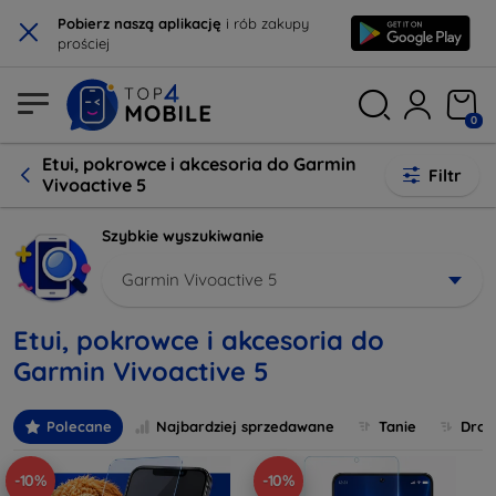
×
Pobierz naszą aplikację
i rób zakupy
prościej
0
Etui, pokrowce i akcesoria do Garmin
Filtr
Vivoactive 5
Szybkie wyszukiwanie
Garmin Vivoactive 5
Etui, pokrowce i akcesoria do
Garmin Vivoactive 5
Polecane
Najbardziej sprzedawane
Tanie
Drog
-10%
-10%