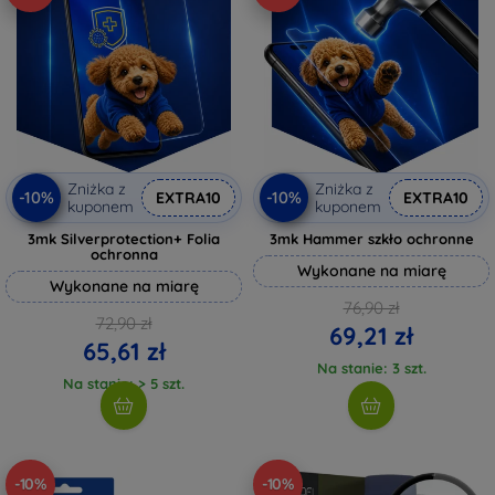
Zniżka z
Zniżka z
-10%
-10%
EXTRA10
EXTRA10
kuponem
kuponem
3mk Silverprotection+ Folia
3mk Hammer szkło ochronne
ochronna
Wykonane na miarę
Wykonane na miarę
76,90 zł
72,90 zł
69,21 zł
65,61 zł
Na stanie: 3 szt.
Na stanie: > 5 szt.
-10%
-10%