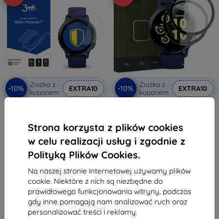
Zniżka z
Zniżka z
-10%
-10%
EXTRA10
EXTRA10
kuponem
kuponem
3MK Folia ARC folia ochronna na
HOFI HYBRID PRO+ 2-PACK
Garmin Vivoactive 5,
hartowane szkło ochronne na
pełnoekranowa
GARMIN VIVOACTIVE 5 czarny
Strona korzysta z plików cookies
38,90 zł
33,90 zł
35,02 zł
30,50 zł
w celu realizacji usług i zgodnie z
Polityką Plików Cookies.
Na stanie: > 5 szt.
Na stanie: 2 szt.
Na naszej stronie internetowej używamy plików
cookie. Niektóre z nich są niezbędne do
prawidłowego funkcjonowania witryny, podczas
gdy inne pomagają nam analizować ruch oraz
personalizować treści i reklamy.