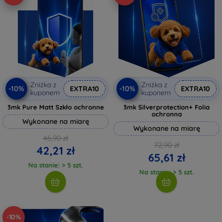
Zniżka z
Zniżka z
-10%
-10%
EXTRA10
EXTRA10
kuponem
kuponem
3mk Pure Matt Szkło ochronne
3mk Silverprotection+ Folia
ochronna
Wykonane na miarę
Wykonane na miarę
46,90 zł
72,90 zł
42,21 zł
65,61 zł
Na stanie: > 5 szt.
Na stanie: > 5 szt.
-10%