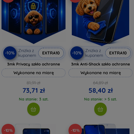
Zniżka z
Zniżka z
-10%
-10%
EXTRA10
EXTRA10
kuponem
kuponem
3mk Privacy szkło ochronne
3mk Anti-Shock szkło ochronne
Wykonane na miarę
Wykonane na miarę
81,91 zł
64,89 zł
73,71 zł
58,40 zł
Na stanie: 3 szt.
Na stanie: > 5 szt.
-10%
-10%