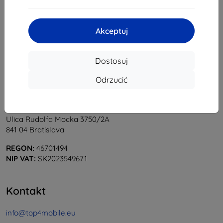
1
-
5
z całkowego
5
.
«
1
»
Akceptuj
Dostosuj
Odrzucić
Shield-Sk s.r.o.
Ulica Rudolfa Mocka 3750/2A
841 04 Bratislava
REGON:
46701494
NIP VAT:
SK2023549671
Kontakt
info@top4mobile.eu