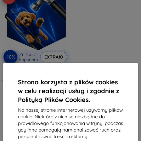
Zniżka z
-10%
EXTRA10
kuponem
3mk Hammer szkło ochronne
Wykonane na miarę
Strona korzysta z plików cookies
76,90 zł
w celu realizacji usług i zgodnie z
69,21 zł
Polityką Plików Cookies.
Na stanie: 4 szt.
Na naszej stronie internetowej używamy plików
cookie. Niektóre z nich są niezbędne do
prawidłowego funkcjonowania witryny, podczas
gdy inne pomagają nam analizować ruch oraz
personalizować treści i reklamy.