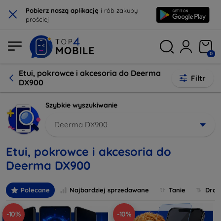
×
Pobierz naszą aplikację
i rób zakupy
prościej
0
Etui, pokrowce i akcesoria do Deerma
Filtr
DX900
Szybkie wyszukiwanie
Deerma DX900
Etui, pokrowce i akcesoria do
Deerma DX900
Polecane
Najbardziej sprzedawane
Tanie
Drog
-10%
-10%