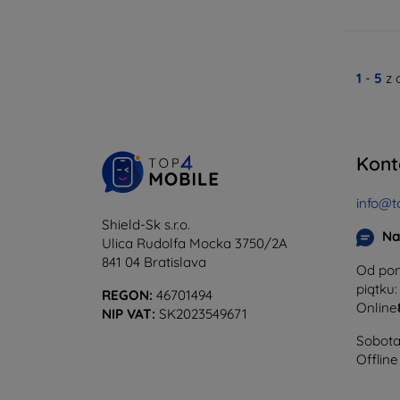
1
-
5
z 
Kont
info@t
Shield-Sk s.r.o.
Na
Ulica Rudolfa Mocka 3750/2A
841 04 Bratislava
Od pon
piątku:
REGON:
46701494
Online
NIP VAT:
SK2023549671
Sobota 
Offline