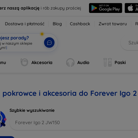
erz naszą aplikację
i rób zakupy prościej
Dostawa i płatność
Blog
Cashback
Zwrot towaru
R
ujesz porady?
aj w naszym sklepie
wym!
|
anu
Akcesoria
Audio
Paski
, pokrowce i akcesoria do Forever Igo 
Szybkie wyszukiwanie
Forever Igo 2 JW150