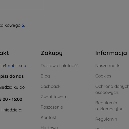
całkowego
5
.
akt
Zakupy
Informacja
op4mobile.eu
Dostawa i płatność
Nasze marki
Blog
Cookies
pisz do nas
Cashback
Ochrona danyc
iedziałku do
osobowych.
Zwrot towaru
8:00 - 16:00
Regulamin
Roszczenie
reklamacyjny
i niedziela:
Kontakt
Regulamin
Hurtowy