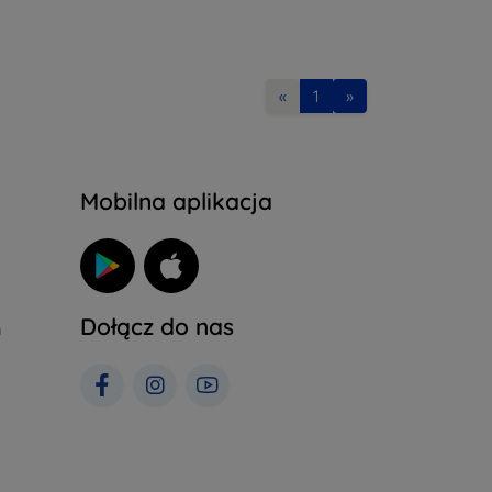
«
1
»
Mobilna aplikacja
Dołącz do nas
h