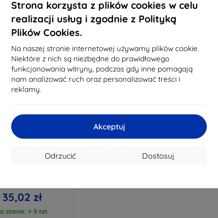
Strona korzysta z plików cookies w celu
a stanie: > 5 szt.
Na stanie: > 5 szt.
Na st
realizacji usług i zgodnie z Polityką
Plików Cookies.
Na naszej stronie internetowej używamy plików cookie.
Niektóre z nich są niezbędne do prawidłowego
funkcjonowania witryny, podczas gdy inne pomagają
nam analizować ruch oraz personalizować treści i
reklamy.
Akceptuj
Zniżka z
%
EXTRA10
kuponem
Odrzucić
Dostosuj
FlexibleGlass Watch
er Igo 2 JW150 szkło
owe (5903108495714)
38,90 zł
35,02 zł
a stanie: > 5 szt.