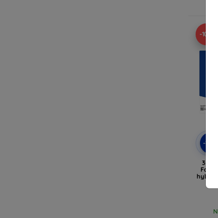
N
-10%
-10
3MK 
Forev
hybryd
N