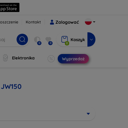
oszczenie
Kontakt
Zalogować
Koszyk
0
0
0
Elektronika
Wyprzedaż
2 JW150