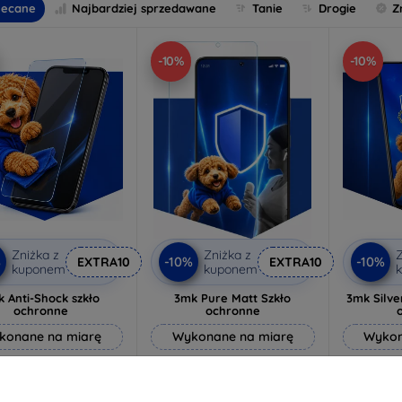
lecane
Najbardziej sprzedawane
Tanie
Drogie
Z
-10%
-10%
Zniżka z
Zniżka z
Z
%
-10%
-10%
EXTRA10
EXTRA10
kuponem
kuponem
 Anti-Shock szkło
3mk Pure Matt Szkło
3mk Silve
ochronne
ochronne
konane na miarę
Wykonane na miarę
Wykon
64,89 zł
46,90 zł
58,40 zł
42,21 zł
6