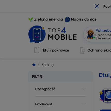
×
Pobi
Zielona energia
Napisz do nas
Potrzeb
Cześć, wit
interneto
Etui i pokrowce
Ochrona ekr
Katalóg
Etui
FILTR
Dostępność
Producent