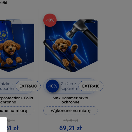
niżki
-10%
niżka z
Zniżka z
-10%
EXTRA10
EXTRA10
kuponem
kuponem
rprotection+ Folia
3mk Hammer szkło
ochronna
ochronne
ane na miarę
Wykonane na miarę
72,90 zł
76,90 zł
5,61 zł
69,21 zł