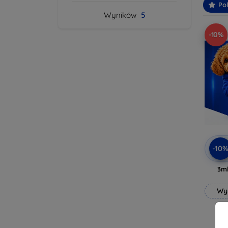
Po
Wyników
5
-10%
-10
3mk
Wy