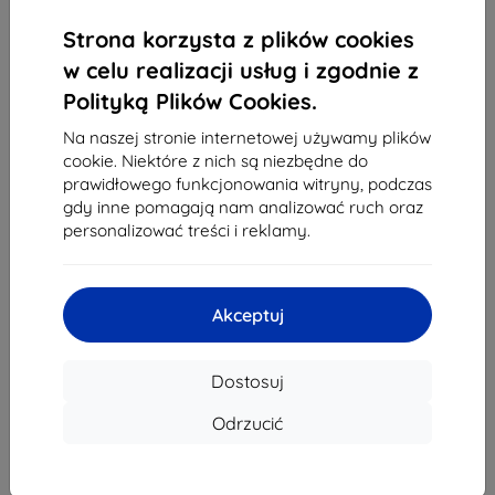
1
-
4
z całkowego
4
.
Strona korzysta z plików cookies
«
1
»
w celu realizacji usług i zgodnie z
Polityką Plików Cookies.
Na naszej stronie internetowej używamy plików
cookie. Niektóre z nich są niezbędne do
prawidłowego funkcjonowania witryny, podczas
gdy inne pomagają nam analizować ruch oraz
personalizować treści i reklamy.
Shield-Sk s.r.o.
Ulica Rudolfa Mocka 3750/2A
841 04 Bratislava
Akceptuj
REGON:
46701494
NIP VAT:
SK2023549671
Dostosuj
Kontakt
Odrzucić
info@top4mobile.eu