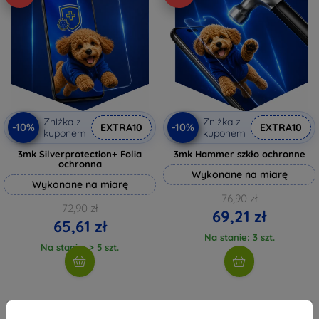
Zniżka z
Zniżka z
-10%
-10%
EXTRA10
EXTRA10
kuponem
kuponem
3mk Silverprotection+ Folia
3mk Hammer szkło ochronne
ochronna
Wykonane na miarę
Wykonane na miarę
76,90 zł
72,90 zł
69,21 zł
65,61 zł
Na stanie: 3 szt.
Na stanie: > 5 szt.