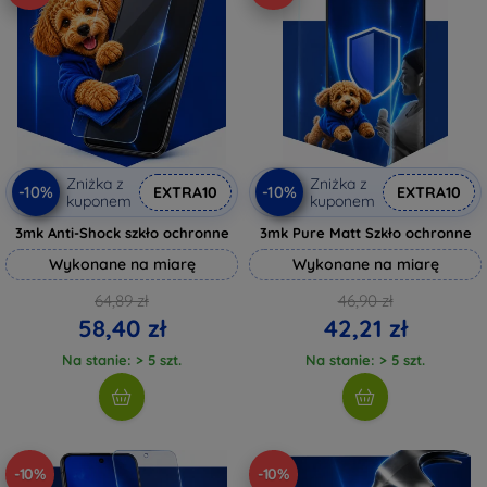
Zniżka z
Zniżka z
-10%
-10%
EXTRA10
EXTRA10
kuponem
kuponem
3mk Anti-Shock szkło ochronne
3mk Pure Matt Szkło ochronne
Wykonane na miarę
Wykonane na miarę
64,89 zł
46,90 zł
58,40 zł
42,21 zł
Na stanie: > 5 szt.
Na stanie: > 5 szt.
-10%
-10%