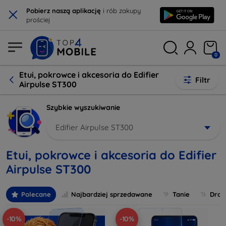
×
Pobierz naszą aplikację
i rób zakupy
prościej
0
Etui, pokrowce i akcesoria do Edifier
Filtr
Airpulse ST300
Szybkie wyszukiwanie
Edifier Airpulse ST300
Etui, pokrowce i akcesoria do Edifier
Airpulse ST300
Polecane
Najbardziej sprzedawane
Tanie
Drog
-10%
-10%