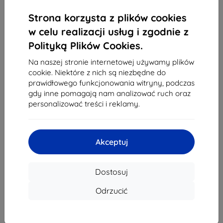
1
-
4
z całkowego
4
.
Strona korzysta z plików cookies
«
1
»
w celu realizacji usług i zgodnie z
Polityką Plików Cookies.
Na naszej stronie internetowej używamy plików
cookie. Niektóre z nich są niezbędne do
prawidłowego funkcjonowania witryny, podczas
gdy inne pomagają nam analizować ruch oraz
personalizować treści i reklamy.
Shield-Sk s.r.o.
Ulica Rudolfa Mocka 3750/2A
841 04 Bratislava
Akceptuj
REGON:
46701494
NIP VAT:
SK2023549671
Dostosuj
Kontakt
Odrzucić
info@top4mobile.eu