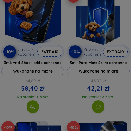
Zniżka z
Zniżka z
-10%
-10%
EXTRA10
EXTRA10
kuponem
kuponem
3mk Anti-Shock szkło ochronne
3mk Pure Matt Szkło ochronne
Wykonane na miarę
Wykonane na miarę
64,89 zł
46,90 zł
58,40 zł
42,21 zł
Na stanie: > 5 szt.
Na stanie: > 5 szt.
-10%
-10%