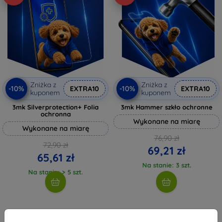
Zniżka z
Zniżka z
-10%
-10%
EXTRA10
EXTRA10
kuponem
kuponem
3mk Silverprotection+ Folia
3mk Hammer szkło ochronne
ochronna
Wykonane na miarę
Wykonane na miarę
76,90 zł
72,90 zł
69,21 zł
65,61 zł
Na stanie: 3 szt.
Na stanie: > 5 szt.