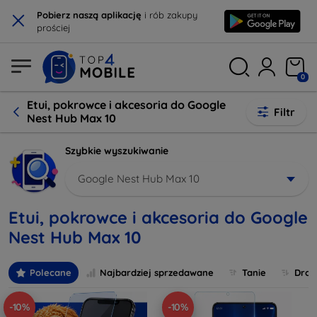
×
Pobierz naszą aplikację
i rób zakupy
prościej
0
Etui, pokrowce i akcesoria do Google
Filtr
Nest Hub Max 10
Szybkie wyszukiwanie
Google Nest Hub Max 10
Etui, pokrowce i akcesoria do Google
Nest Hub Max 10
Polecane
Najbardziej sprzedawane
Tanie
Drog
-10%
-10%