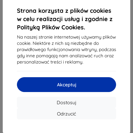
1
-
4
z całkowego
4
.
Strona korzysta z plików cookies
«
1
»
w celu realizacji usług i zgodnie z
Polityką Plików Cookies.
Na naszej stronie internetowej używamy plików
cookie. Niektóre z nich są niezbędne do
prawidłowego funkcjonowania witryny, podczas
gdy inne pomagają nam analizować ruch oraz
personalizować treści i reklamy.
Shield-Sk s.r.o.
Ulica Rudolfa Mocka 3750/2A
841 04 Bratislava
Akceptuj
REGON:
46701494
NIP VAT:
SK2023549671
Dostosuj
Kontakt
Odrzucić
info@top4mobile.eu