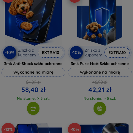
Zniżka z
Zniżka z
-10%
-10%
EXTRA10
EXTRA10
kuponem
kuponem
3mk Anti-Shock szkło ochronne
3mk Pure Matt Szkło ochronne
Wykonane na miarę
Wykonane na miarę
64,89 zł
46,90 zł
58,40 zł
42,21 zł
Na stanie: > 5 szt.
Na stanie: > 5 szt.
-10%
-10%