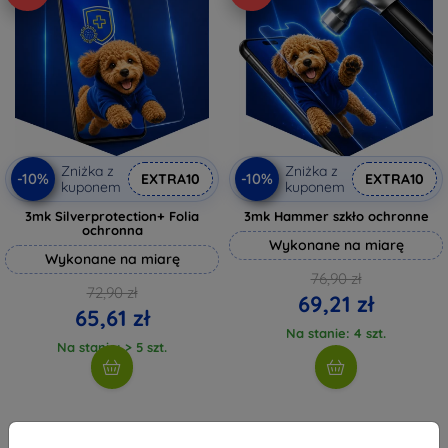
Zniżka z
Zniżka z
-10%
-10%
EXTRA10
EXTRA10
kuponem
kuponem
3mk Silverprotection+ Folia
3mk Hammer szkło ochronne
ochronna
Wykonane na miarę
Wykonane na miarę
76,90 zł
72,90 zł
69,21 zł
65,61 zł
Na stanie: 4 szt.
Na stanie: > 5 szt.