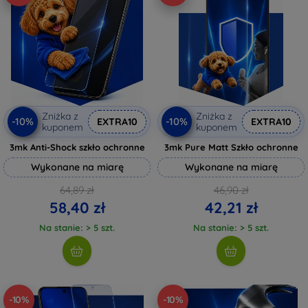
Zniżka z
Zniżka z
-10%
-10%
EXTRA10
EXTRA10
kuponem
kuponem
3mk Anti-Shock szkło ochronne
3mk Pure Matt Szkło ochronne
Wykonane na miarę
Wykonane na miarę
64,89 zł
46,90 zł
58,40 zł
42,21 zł
Na stanie: > 5 szt.
Na stanie: > 5 szt.
-10%
-10%