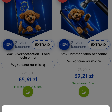
Zniżka z
Zniżka z
-10%
-10%
EXTRA10
EXTRA10
kuponem
kuponem
3mk Silverprotection+ Folia
3mk Hammer szkło ochronne
ochronna
Wykonane na miarę
Wykonane na miarę
76,90 zł
72,90 zł
69,21 zł
65,61 zł
Na stanie: 3 szt.
Na stanie: > 5 szt.