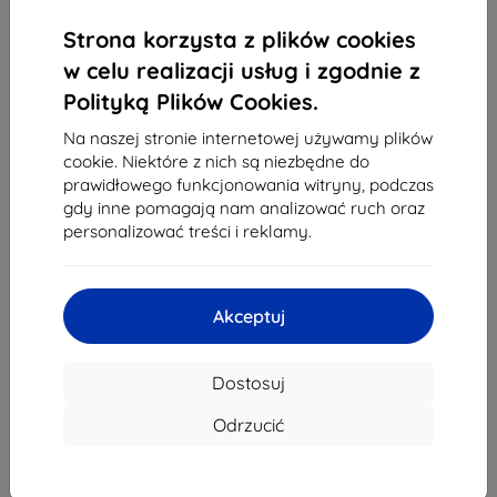
1
-
4
z całkowego
4
.
Strona korzysta z plików cookies
«
1
»
w celu realizacji usług i zgodnie z
Polityką Plików Cookies.
Na naszej stronie internetowej używamy plików
cookie. Niektóre z nich są niezbędne do
prawidłowego funkcjonowania witryny, podczas
gdy inne pomagają nam analizować ruch oraz
personalizować treści i reklamy.
Shield-Sk s.r.o.
Ulica Rudolfa Mocka 3750/2A
841 04 Bratislava
Akceptuj
REGON:
46701494
NIP VAT:
SK2023549671
Dostosuj
Kontakt
Odrzucić
info@top4mobile.eu