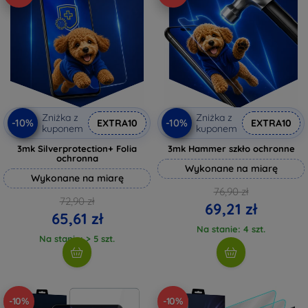
Zniżka z
Zniżka z
-10%
-10%
EXTRA10
EXTRA10
kuponem
kuponem
3mk Silverprotection+ Folia
3mk Hammer szkło ochronne
ochronna
Wykonane na miarę
Wykonane na miarę
76,90 zł
72,90 zł
69,21 zł
65,61 zł
Na stanie: 4 szt.
Na stanie: > 5 szt.
-10%
-10%