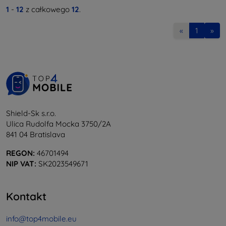
1
-
12
z całkowego
12
.
«
1
»
Shield-Sk s.r.o.
Ulica Rudolfa Mocka 3750/2A
841 04 Bratislava
REGON:
46701494
NIP VAT:
SK2023549671
Kontakt
info@top4mobile.eu