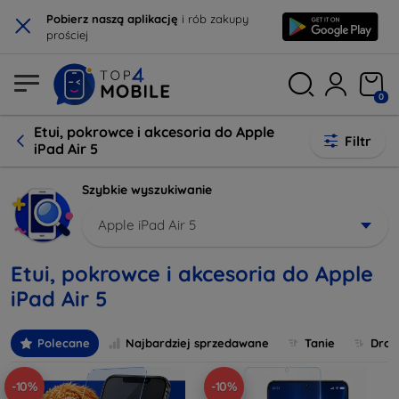
×
Pobierz naszą aplikację
i rób zakupy
prościej
0
Etui, pokrowce i akcesoria do Apple
Filtr
iPad Air 5
Szybkie wyszukiwanie
Apple iPad Air 5
Etui, pokrowce i akcesoria do Apple
iPad Air 5
Polecane
Najbardziej sprzedawane
Tanie
Drog
-10%
-10%