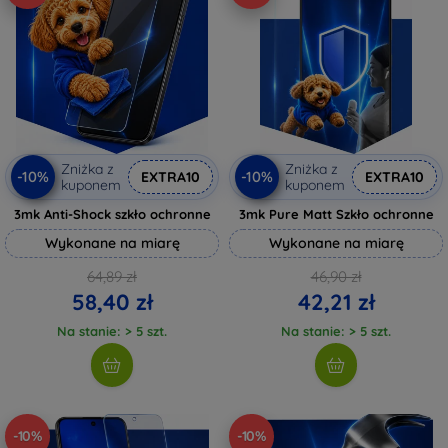
Zniżka z
Zniżka z
-10%
-10%
EXTRA10
EXTRA10
kuponem
kuponem
3mk Anti-Shock szkło ochronne
3mk Pure Matt Szkło ochronne
Wykonane na miarę
Wykonane na miarę
64,89 zł
46,90 zł
58,40 zł
42,21 zł
Na stanie: > 5 szt.
Na stanie: > 5 szt.
-10%
-10%