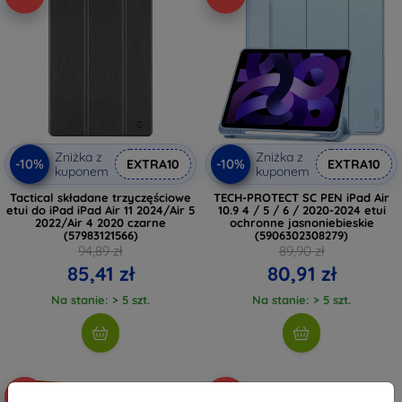
Zniżka z
Zniżka z
-10%
-10%
EXTRA10
EXTRA10
kuponem
kuponem
Tactical składane trzyczęściowe
TECH-PROTECT SC PEN iPad Air
etui do iPad iPad Air 11 2024/Air 5
10.9 4 / 5 / 6 / 2020-2024 etui
2022/Air 4 2020 czarne
ochronne jasnoniebieskie
(57983121566)
(5906302308279)
94,89 zł
89,90 zł
85,41 zł
80,91 zł
Na stanie: > 5 szt.
Na stanie: > 5 szt.
-67%
-10%