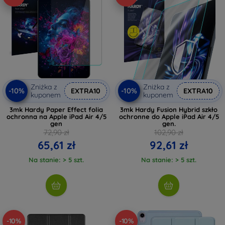
Zniżka z
Zniżka z
-10%
-10%
EXTRA10
EXTRA10
kuponem
kuponem
3mk Hardy Paper Effect folia
3mk Hardy Fusion Hybrid szkło
ochronna na Apple iPad Air 4/5
ochronne do Apple iPad Air 4/5
gen
gen.
72,90 zł
102,90 zł
65,61 zł
92,61 zł
Na stanie: > 5 szt.
Na stanie: > 5 szt.
-10%
-10%