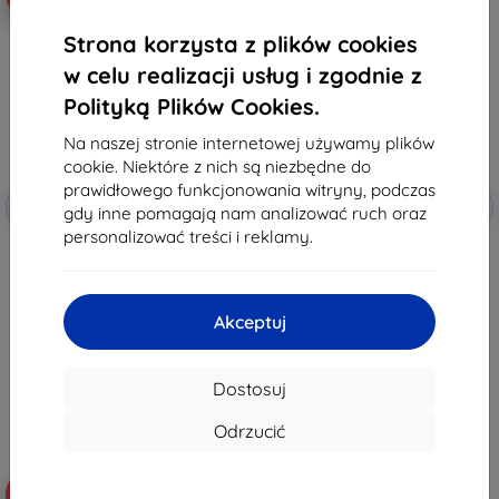
Strona korzysta z plików cookies
w celu realizacji usług i zgodnie z
Polityką Plików Cookies.
Na naszej stronie internetowej używamy plików
cookie. Niektóre z nich są niezbędne do
prawidłowego funkcjonowania witryny, podczas
Zniżka z
Zniżka z
-10%
-10%
EXTRA10
EXTRA10
gdy inne pomagają nam analizować ruch oraz
kuponem
kuponem
personalizować treści i reklamy.
Eiger Storm 250m etui na stylus
HOFI PAPER PRO+ 2-PACK
lawendowy dla Apple iPad Air
matowa folia ochronna do IPAD
(2022) (EGSR00177)
AIR 4 / 5 / PRO 11
(9490713929308)
87,90 zł
64,89 zł
Akceptuj
28,71 zł
58,40 zł
Ostatnia sztuka w magazynie
Na stanie: > 5 szt.
Dostosuj
Odrzucić
-10%
-10%