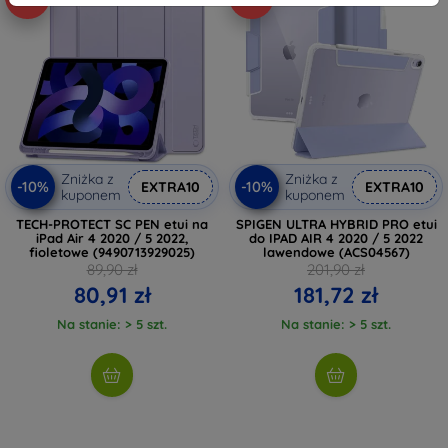
Zniżka z
Zniżka z
-10%
-10%
EXTRA10
EXTRA10
kuponem
kuponem
TECH-PROTECT SC PEN etui na
SPIGEN ULTRA HYBRID PRO etui
iPad Air 4 2020 / 5 2022,
do IPAD AIR 4 2020 / 5 2022
fioletowe (9490713929025)
lawendowe (ACS04567)
89,90 zł
201,90 zł
80,91 zł
181,72 zł
Na stanie: > 5 szt.
Na stanie: > 5 szt.