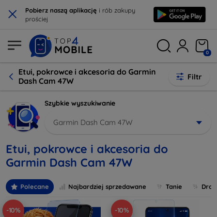
×
Pobierz naszą aplikację
i rób zakupy
prościej
0
Etui, pokrowce i akcesoria do Garmin
Filtr
Dash Cam 47W
Szybkie wyszukiwanie
Garmin Dash Cam 47W
Etui, pokrowce i akcesoria do
Garmin Dash Cam 47W
Polecane
Najbardziej sprzedawane
Tanie
Drog
-10%
-10%