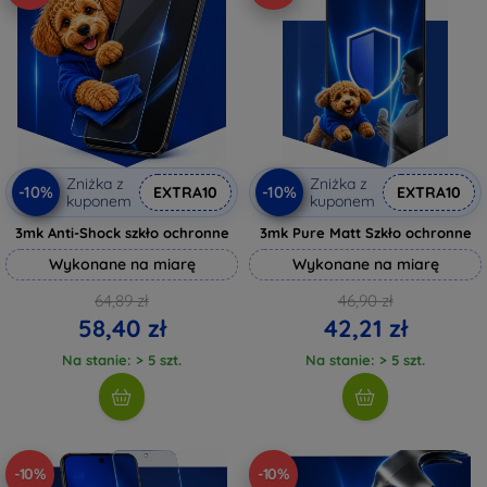
Zniżka z
Zniżka z
-10%
-10%
EXTRA10
EXTRA10
kuponem
kuponem
3mk Anti-Shock szkło ochronne
3mk Pure Matt Szkło ochronne
Wykonane na miarę
Wykonane na miarę
64,89 zł
46,90 zł
58,40 zł
42,21 zł
Na stanie: > 5 szt.
Na stanie: > 5 szt.
-10%
-10%