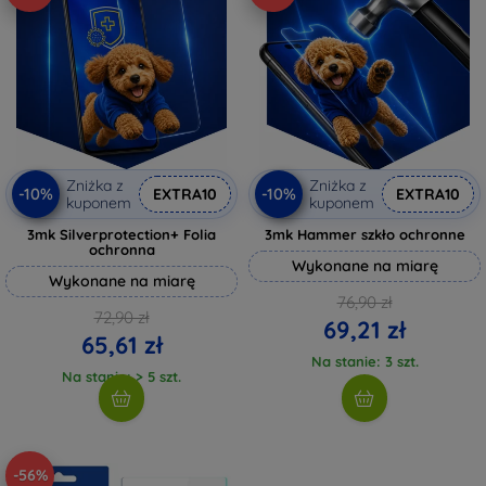
Zniżka z
Zniżka z
-10%
-10%
EXTRA10
EXTRA10
kuponem
kuponem
3mk Silverprotection+ Folia
3mk Hammer szkło ochronne
ochronna
Wykonane na miarę
Wykonane na miarę
76,90 zł
72,90 zł
69,21 zł
65,61 zł
Na stanie: 3 szt.
Na stanie: > 5 szt.
-56%