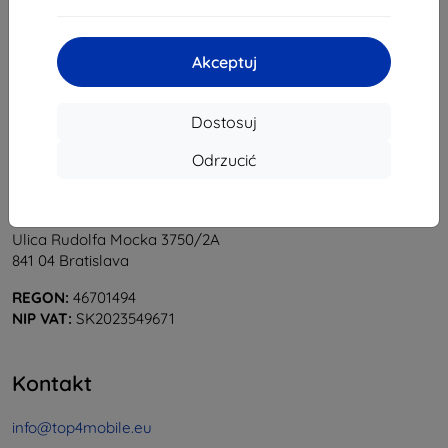
1
-
5
z całkowego
5
.
«
1
»
Akceptuj
Dostosuj
Odrzucić
Shield-Sk s.r.o.
Ulica Rudolfa Mocka 3750/2A
841 04 Bratislava
REGON:
46701494
NIP VAT:
SK2023549671
Kontakt
info@top4mobile.eu