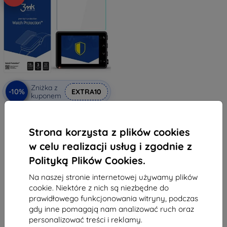
Zniżka z
-10%
EXTRA10
kuponem
3MK FlexibleGlass Garmin Dash
Cam 47/57/67W Watch szkło
hybrydowe
Strona korzysta z plików cookies
48,90 zł
21,51 zł
w celu realizacji usług i zgodnie z
Polityką Plików Cookies.
Ostatnia sztuka w magazynie
Na naszej stronie internetowej używamy plików
cookie. Niektóre z nich są niezbędne do
prawidłowego funkcjonowania witryny, podczas
gdy inne pomagają nam analizować ruch oraz
personalizować treści i reklamy.