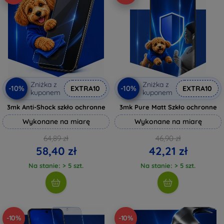
Zniżka z
Zniżka z
-10%
-10%
EXTRA10
EXTRA10
kuponem
kuponem
3mk Anti-Shock szkło ochronne
3mk Pure Matt Szkło ochronne
Wykonane na miarę
Wykonane na miarę
64,89 zł
46,90 zł
58,40 zł
42,21 zł
Na stanie: > 5 szt.
Na stanie: > 5 szt.
-10%
-10%