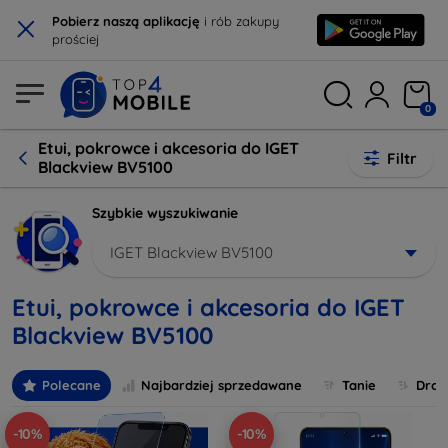
×
Pobierz naszą aplikację
i rób zakupy
prościej
0
Etui, pokrowce i akcesoria do IGET
Filtr
Blackview BV5100
Szybkie wyszukiwanie
IGET Blackview BV5100
Etui, pokrowce i akcesoria do IGET
Blackview BV5100
Polecane
Najbardziej sprzedawane
Tanie
Drog
-10%
-10%