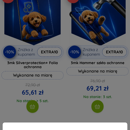
Zniżka z
Zniżka z
-10%
-10%
EXTRA10
EXTRA10
kuponem
kuponem
3mk Silverprotection+ Folia
3mk Hammer szkło ochronne
ochronna
Wykonane na miarę
Wykonane na miarę
76,90 zł
72,90 zł
69,21 zł
65,61 zł
Na stanie: 3 szt.
Na stanie: > 5 szt.