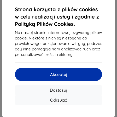
1
-
4
z całkowego
4
.
Strona korzysta z plików cookies
«
1
»
w celu realizacji usług i zgodnie z
Polityką Plików Cookies.
Na naszej stronie internetowej używamy plików
cookie. Niektóre z nich są niezbędne do
prawidłowego funkcjonowania witryny, podczas
gdy inne pomagają nam analizować ruch oraz
personalizować treści i reklamy.
Shield-Sk s.r.o.
Ulica Rudolfa Mocka 3750/2A
841 04 Bratislava
Akceptuj
REGON:
46701494
NIP VAT:
SK2023549671
Dostosuj
Kontakt
Odrzucić
info@top4mobile.eu