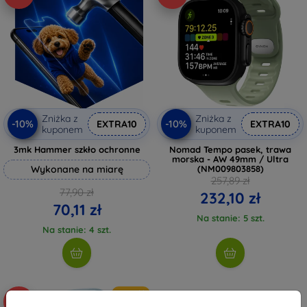
Zniżka z
Zniżka z
-10%
-10%
EXTRA10
EXTRA10
kuponem
kuponem
3mk Hammer szkło ochronne
Nomad Tempo pasek, trawa
morska - AW 49mm / Ultra
Wykonane na miarę
(NM009803858)
257,89 zł
77,90 zł
232,10 zł
70,11 zł
Na stanie: 5 szt.
Na stanie: 4 szt.
Nowość
-10%