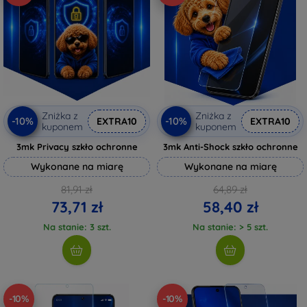
Zniżka z
Zniżka z
-10%
-10%
EXTRA10
EXTRA10
kuponem
kuponem
3mk Privacy szkło ochronne
3mk Anti-Shock szkło ochronne
Wykonane na miarę
Wykonane na miarę
81,91 zł
64,89 zł
73,71 zł
58,40 zł
Na stanie: 3 szt.
Na stanie: > 5 szt.
-10%
-10%