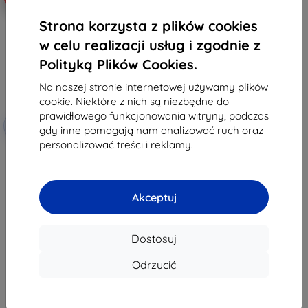
Strona korzysta z plików cookies
w celu realizacji usług i zgodnie z
Polityką Plików Cookies.
Na naszej stronie internetowej używamy plików
cookie. Niektóre z nich są niezbędne do
prawidłowego funkcjonowania witryny, podczas
Zniżka z
-10%
EXTRA10
gdy inne pomagają nam analizować ruch oraz
kuponem
personalizować treści i reklamy.
Pasek Nomad Tempo, niebieski
przypływowy - AW 49mm / Ultra
257,89 zł
232,10 zł
Akceptuj
Na stanie: 4 szt.
Dostosuj
Odrzucić