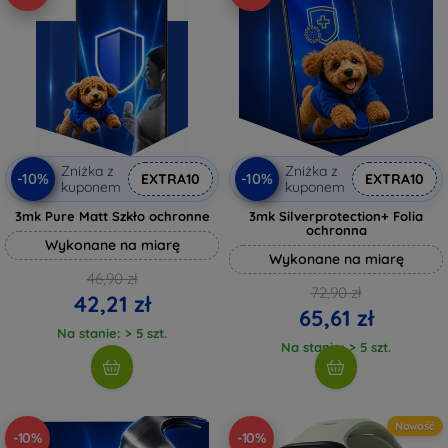
Zniżka z
Zniżka z
-10%
-10%
EXTRA10
EXTRA10
kuponem
kuponem
3mk Pure Matt Szkło ochronne
3mk Silverprotection+ Folia
ochronna
Wykonane na miarę
Wykonane na miarę
46,90 zł
72,90 zł
42,21 zł
65,61 zł
Na stanie: > 5 szt.
Na stanie: > 5 szt.
Nowość
-10%
-10%