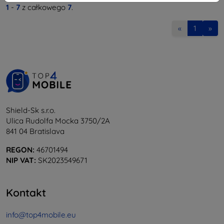
1
-
7
z całkowego
7
.
«
1
»
Shield-Sk s.r.o.
Ulica Rudolfa Mocka 3750/2A
841 04 Bratislava
REGON:
46701494
NIP VAT:
SK2023549671
Kontakt
info@top4mobile.eu