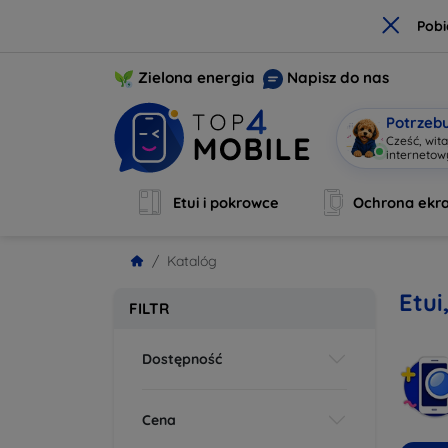
×
Pobi
Zielona energia
Napisz do nas
Potrzeb
Cześć, wit
inte
|
Etui i pokrowce
Ochrona ekr
Katalóg
Etu
FILTR
Dostępność
Cena