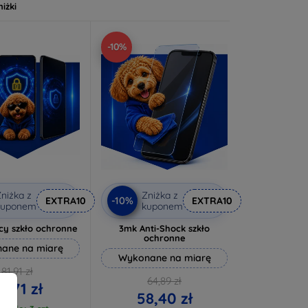
niżki
-10%
niżka z
Zniżka z
-10%
EXTRA10
EXTRA10
kuponem
kuponem
cy szkło ochronne
3mk Anti-Shock szkło
ochronne
ane na miarę
Wykonane na miarę
81,91 zł
64,89 zł
3,71 zł
58,40 zł