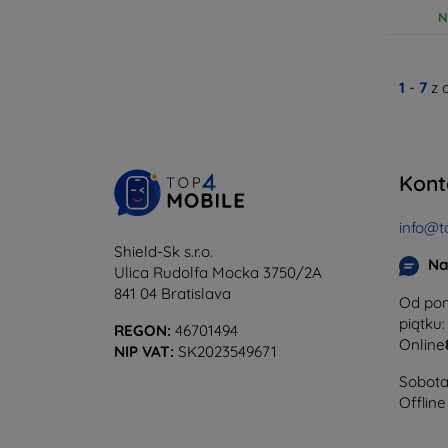
N
1
-
7
z 
Kont
info@t
Shield-Sk s.r.o.
Na
Ulica Rudolfa Mocka 3750/2A
841 04 Bratislava
Od pon
piątku:
REGON:
46701494
Online
NIP VAT:
SK2023549671
Sobota 
Offline