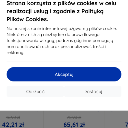
Na s
Strona korzysta z plików cookies w celu
realizacji usług i zgodnie z Polityką
Plików Cookies.
-10%
-10%
Na naszej stronie internetowej używamy plików cookie.
Niektóre z nich są niezbędne do prawidłowego
funkcjonowania witryny, podczas gdy inne pomagają
nam analizować ruch oraz personalizować treści i
reklamy.
Akceptuj
Zniżka z
Zniżka z
Z
%
-10%
-10%
EXTRA10
EXTRA10
kuponem
kuponem
Odrzucić
Dostosuj
k Pure Matt Szkło
3mk Silverprotection+ Folia
3mk 
ochronne
ochronna
konane na miarę
Wykonane na miarę
Wykon
46,90 zł
72,90 zł
42,21 zł
65,61 zł
7