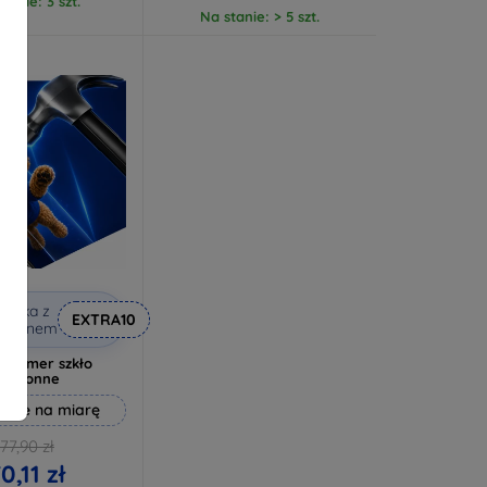
tanie: 3 szt.
Na stanie: > 5 szt.
niżka z
EXTRA10
kuponem
Hammer szkło
ochronne
ane na miarę
77,90 zł
0,11 zł