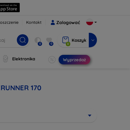
oszczenie
Kontakt
Zalogować
Koszyk
0
0
0
Elektronika
Wyprzedaż
RERUNNER 170