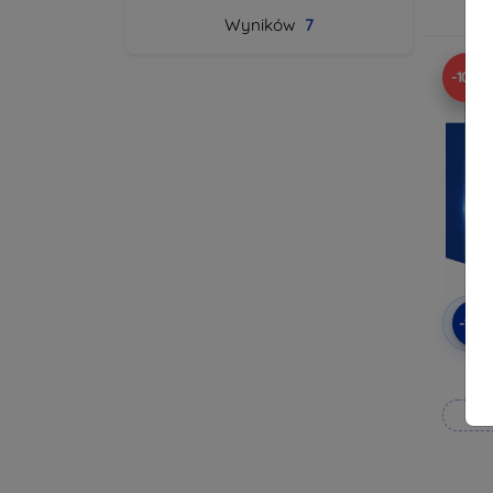
Wyników
7
-10%
-10
3m
Wy