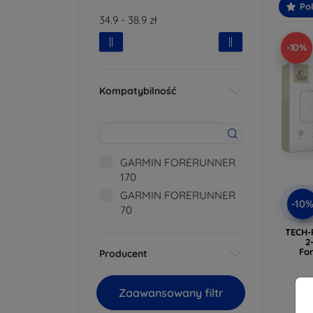
Po
34.9
-
38.9
zł
-10%
Kompatybilność
GARMIN FORERUNNER
170
GARMIN FORERUNNER
-10
70
TECH-
2
For
Producent
Zaawansowany filtr