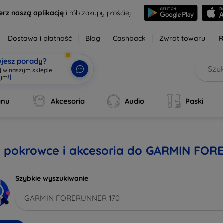
erz naszą aplikację
i rób zakupy prościej
Dostawa i płatność
Blog
Cashback
Zwrot towaru
R
ujesz porady?
aj w naszym sklepie
anu
Akcesoria
Audio
Paski
i, pokrowce i akcesoria do GARMIN FO
Szybkie wyszukiwanie
GARMIN FORERUNNER 170