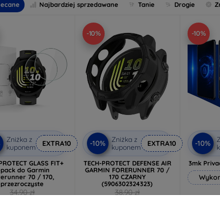
lecane
Najbardziej sprzedawane
Tanie
Drogie
Z
-10%
-10%
Zniżka z
Zniżka z
Z
%
-10%
-10%
EXTRA10
EXTRA10
kuponem
kuponem
PROTECT GLASS FIT+
TECH-PROTECT DEFENSE AIR
3mk Priva
-pack do Garmin
GARMIN FORERUNNER 70 /
erunner 70 / 170,
170 CZARNY
Wykon
przezroczyste
(5906302324323)
34,90 zł
38,90 zł
31,40 zł
35,02 zł
7
Na stanie: 3 szt.
Na stanie: > 5 szt.