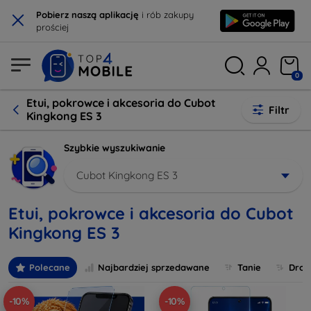
×
Pobierz naszą aplikację
i rób zakupy
prościej
0
Etui, pokrowce i akcesoria do Cubot
Filtr
Kingkong ES 3
Szybkie wyszukiwanie
Cubot Kingkong ES 3
Etui, pokrowce i akcesoria do Cubot
Kingkong ES 3
Polecane
Najbardziej sprzedawane
Tanie
Drog
-10%
-10%