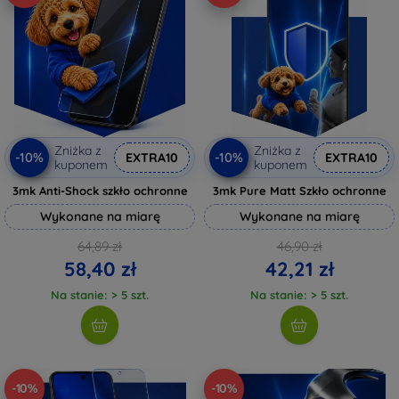
Zniżka z
Zniżka z
-10%
-10%
EXTRA10
EXTRA10
kuponem
kuponem
3mk Anti-Shock szkło ochronne
3mk Pure Matt Szkło ochronne
Wykonane na miarę
Wykonane na miarę
64,89 zł
46,90 zł
58,40 zł
42,21 zł
Na stanie: > 5 szt.
Na stanie: > 5 szt.
-10%
-10%