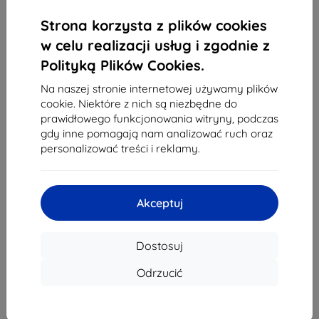
1
-
4
z całkowego
4
.
Strona korzysta z plików cookies
«
1
»
w celu realizacji usług i zgodnie z
Polityką Plików Cookies.
Na naszej stronie internetowej używamy plików
cookie. Niektóre z nich są niezbędne do
prawidłowego funkcjonowania witryny, podczas
gdy inne pomagają nam analizować ruch oraz
personalizować treści i reklamy.
Shield-Sk s.r.o.
Ulica Rudolfa Mocka 3750/2A
841 04 Bratislava
Akceptuj
REGON:
46701494
NIP VAT:
SK2023549671
Dostosuj
Kontakt
Odrzucić
info@top4mobile.eu