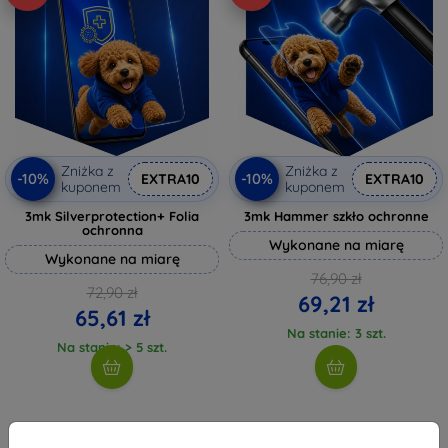
Zniżka z
Zniżka z
-10%
-10%
EXTRA10
EXTRA10
kuponem
kuponem
3mk Silverprotection+ Folia
3mk Hammer szkło ochronne
ochronna
Wykonane na miarę
Wykonane na miarę
76,90 zł
72,90 zł
69,21 zł
65,61 zł
Na stanie: 3 szt.
Na stanie: > 5 szt.