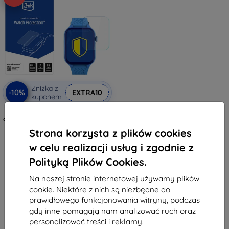
Zniżka z
-10%
EXTRA10
kuponem
3mk Watch Protection ARC Folia
ochronna na Garett Essa GO 2 4G
38,90 zł
Strona korzysta z plików cookies
35,02 zł
w celu realizacji usług i zgodnie z
Na stanie: > 5 szt.
Polityką Plików Cookies.
Na naszej stronie internetowej używamy plików
cookie. Niektóre z nich są niezbędne do
prawidłowego funkcjonowania witryny, podczas
gdy inne pomagają nam analizować ruch oraz
personalizować treści i reklamy.