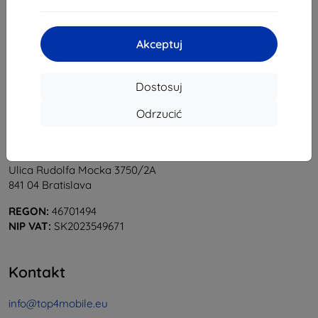
1
-
5
z całkowego
5
.
«
1
»
Akceptuj
Dostosuj
Odrzucić
Shield-Sk s.r.o.
Ulica Rudolfa Mocka 3750/2A
841 04 Bratislava
REGON:
46701494
NIP VAT:
SK2023549671
Kontakt
info@top4mobile.eu