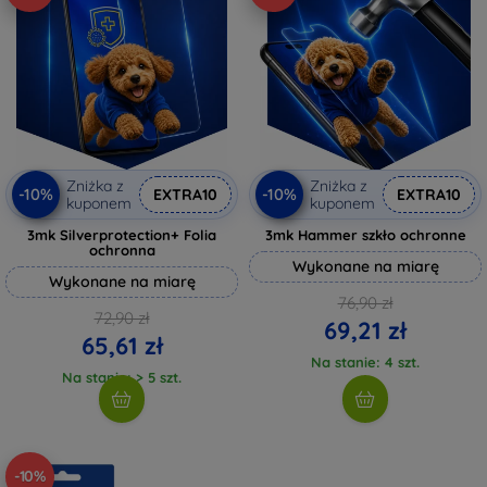
Zniżka z
Zniżka z
-10%
-10%
EXTRA10
EXTRA10
kuponem
kuponem
3mk Silverprotection+ Folia
3mk Hammer szkło ochronne
ochronna
Wykonane na miarę
Wykonane na miarę
76,90 zł
72,90 zł
69,21 zł
65,61 zł
Na stanie: 4 szt.
Na stanie: > 5 szt.
-10%