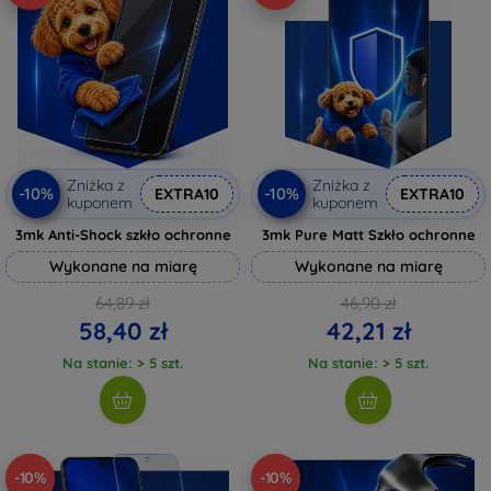
Zniżka z
Zniżka z
-10%
-10%
EXTRA10
EXTRA10
kuponem
kuponem
3mk Anti-Shock szkło ochronne
3mk Pure Matt Szkło ochronne
Wykonane na miarę
Wykonane na miarę
64,89 zł
46,90 zł
58,40 zł
42,21 zł
Na stanie: > 5 szt.
Na stanie: > 5 szt.
-10%
-10%