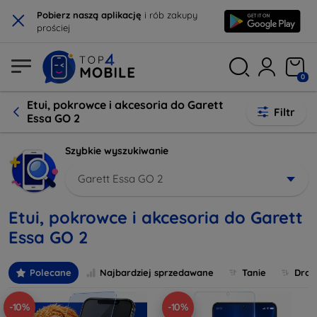
×
Pobierz naszą aplikację
i rób zakupy
prościej
0
Etui, pokrowce i akcesoria do Garett
Filtr
Essa GO 2
Szybkie wyszukiwanie
Garett Essa GO 2
Etui, pokrowce i akcesoria do Garett
Essa GO 2
Polecane
Najbardziej sprzedawane
Tanie
Drog
-10%
-10%