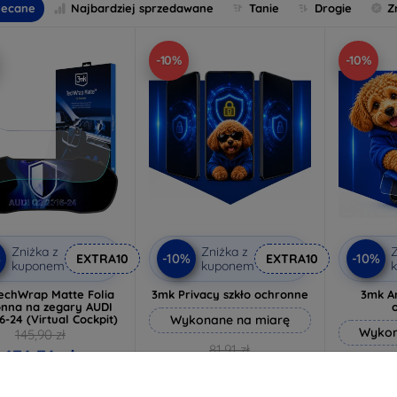
lecane
Najbardziej sprzedawane
Tanie
Drogie
Z
-10%
-10%
Zniżka z
Zniżka z
Z
%
-10%
-10%
EXTRA10
EXTRA10
kuponem
kuponem
echWrap Matte Folia
3mk Privacy szkło ochronne
3mk An
nna na zegary AUDI
6-24 (Virtual Cockpit)
Wykonane na miarę
Wykon
145,90 zł
81,91 zł
131,31 zł
73,71 zł
5
a stanie: > 5 szt.