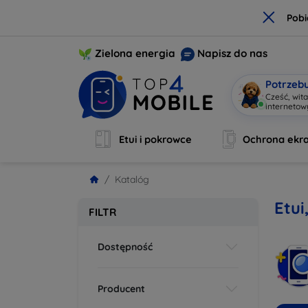
×
Pobi
Zielona energia
Napisz do nas
Potrzeb
Cześć, wit
interneto
Etui i pokrowce
Ochrona ekr
Katalóg
Etui
FILTR
Dostępność
Producent