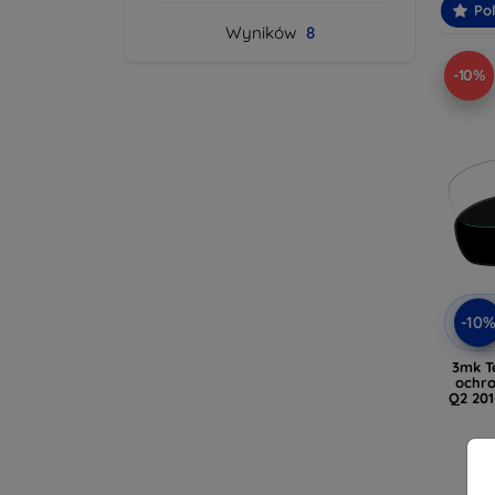
Po
Wyników
8
-10%
-10
3mk T
ochro
Q2 201
N