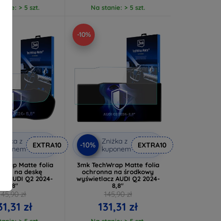
anie: > 5 szt.
Na stanie: > 5 szt.
-10%
niżka z
Zniżka z
-10%
EXTRA10
EXTRA10
kuponem
kuponem
Wrap Matte folia
3mk TechWrap Matte folia
nna na deskę
ochronna na środkowy
czą AUDI Q2 2024-
wyświetlacz AUDI Q2 2024-
8,8"
8,8"
145,90 zł
145,90 zł
31,31 zł
131,31 zł
anie: > 5 szt.
Na stanie: > 5 szt.