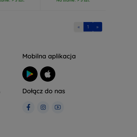
«
1
»
Mobilna aplikacja
Dołącz do nas
h