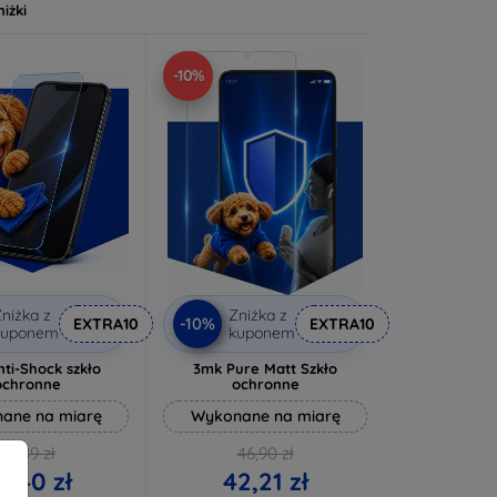
niżki
-10%
niżka z
Zniżka z
-10%
EXTRA10
EXTRA10
kuponem
kuponem
ti-Shock szkło
3mk Pure Matt Szkło
ochronne
ochronne
ane na miarę
Wykonane na miarę
64,89 zł
46,90 zł
8,40 zł
42,21 zł