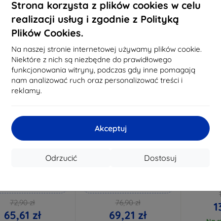
Na stanie: 3 szt.
Strona korzysta z plików cookies w celu
Na st
realizacji usług i zgodnie z Polityką
Plików Cookies.
-10%
-10%
Na naszej stronie internetowej używamy plików cookie.
Niektóre z nich są niezbędne do prawidłowego
funkcjonowania witryny, podczas gdy inne pomagają
nam analizować ruch oraz personalizować treści i
reklamy.
Akceptuj
Zniżka z
Zniżka z
Z
%
-10%
-10%
EXTRA10
EXTRA10
kuponem
kuponem
Odrzucić
Dostosuj
lverprotection+ Folia
3mk Hammer szkło
3mk Tech
ochronna
ochronne
ochro
rozdziel
konane na miarę
Wykonane na miarę
72,90 zł
76,90 zł
1
65,61 zł
69,21 zł
Na st