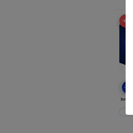
-10%
-10
3mk Si
Wy