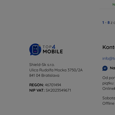
N
1
-
8
z 
Kont
info@t
Shield-Sk s.r.o.
Na
Ulica Rudolfa Mocka 3750/2A
841 04 Bratislava
Od pon
piątku:
REGON:
46701494
Online
NIP VAT:
SK2023549671
Sobota 
Offline