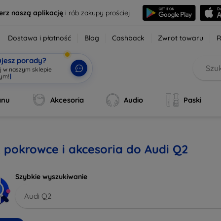
erz naszą aplikację
i rób zakupy prościej
Dostawa i płatność
Blog
Cashback
Zwrot towaru
R
ujesz porady?
aj w naszym sklepie
wym!
|
anu
Akcesoria
Audio
Paski
, pokrowce i akcesoria do Audi Q2
Szybkie wyszukiwanie
Audi Q2