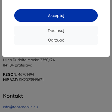
1
-
5
z całkowego
5
.
«
1
»
Akceptuj
Dostosuj
Odrzucić
Shield-Sk s.r.o.
Ulica Rudolfa Mocka 3750/2A
841 04 Bratislava
REGON:
46701494
NIP VAT:
SK2023549671
Kontakt
info@top4mobile.eu