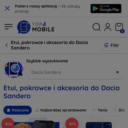
×
Pobierz naszą aplikację
i rób zakupy
prościej
0
Etui, pokrowce i akcesoria do Dacia
Filtr
Sandero
Szybkie wyszukiwanie
Dacia Sandero
Etui, pokrowce i akcesoria do Dacia
Sandero
Polecane
Najbardziej sprzedawane
Tanie
Drog
-10%
-10%