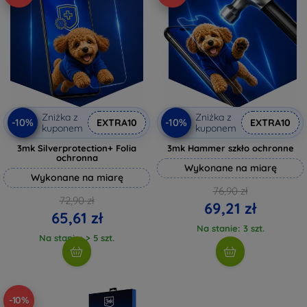
Zniżka z
Zniżka z
-10%
-10%
EXTRA10
EXTRA10
kuponem
kuponem
3mk Silverprotection+ Folia
3mk Hammer szkło ochronne
ochronna
Wykonane na miarę
Wykonane na miarę
76,90 zł
72,90 zł
69,21 zł
65,61 zł
Na stanie: 3 szt.
Na stanie: > 5 szt.
-10%