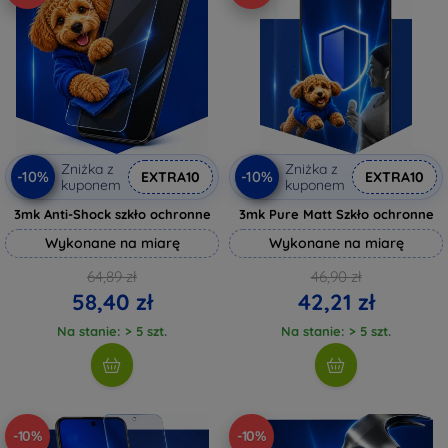
Zniżka z
Zniżka z
-10%
-10%
EXTRA10
EXTRA10
kuponem
kuponem
3mk Anti-Shock szkło ochronne
3mk Pure Matt Szkło ochronne
Wykonane na miarę
Wykonane na miarę
64,89 zł
46,90 zł
58,40 zł
42,21 zł
Na stanie: > 5 szt.
Na stanie: > 5 szt.
-10%
-10%