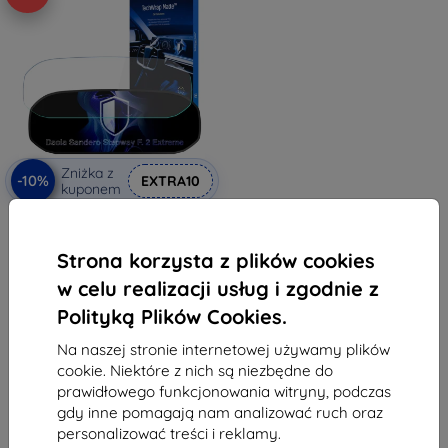
Zniżka z
-10%
EXTRA10
kuponem
3mk TechWrap Matte Folia
ochronna na zegary Dacia
Sandero Stepway F. 2 Extreme
Strona korzysta z plików cookies
145,90 zł
131,31 zł
w celu realizacji usług i zgodnie z
Polityką Plików Cookies.
Na stanie: > 5 szt.
Na naszej stronie internetowej używamy plików
cookie. Niektóre z nich są niezbędne do
prawidłowego funkcjonowania witryny, podczas
gdy inne pomagają nam analizować ruch oraz
personalizować treści i reklamy.