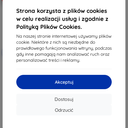
Strona korzysta z plików cookies
w celu realizacji usług i zgodnie z
Polityką Plików Cookies.
Na naszej stronie internetowej używamy plików
cookie. Niektóre z nich są niezbędne do
prawidłowego funkcjonowania witryny, podczas
Zniżka z
-10%
EXTRA10
gdy inne pomagają nam analizować ruch oraz
kuponem
personalizować treści i reklamy.
3mk TechWrap Matte Folia
ochronna na centralny
wyświetlacz Dacia Bigster
Journey 2025
145,90 zł
Akceptuj
131,31 zł
Na stanie: 3 szt.
Dostosuj
Odrzucić