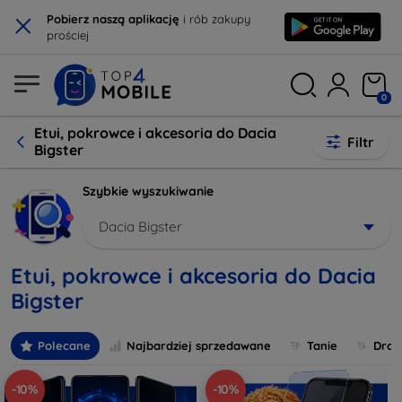
×
Pobierz naszą aplikację
i rób zakupy
prościej
0
Etui, pokrowce i akcesoria do Dacia
Filtr
Bigster
Szybkie wyszukiwanie
Dacia Bigster
Etui, pokrowce i akcesoria do Dacia
Bigster
Polecane
Najbardziej sprzedawane
Tanie
Drog
-10%
-10%