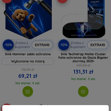
Zniżka z
Zniżka z
-10%
-10%
EXTRA10
EXTRA10
kuponem
kuponem
3mk Hammer szkło ochronne
3mk TechWrap Matte Cluster
folia ochronna do Dacia Bigster
Wykonane na miarę
Journey 2025-
145,90 zł
76,90 zł
131,31 zł
69,21 zł
Na stanie: 3 szt.
Na stanie: 4 szt.
-10%