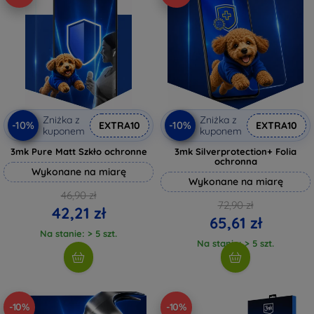
Zniżka z
Zniżka z
-10%
-10%
EXTRA10
EXTRA10
kuponem
kuponem
3mk Pure Matt Szkło ochronne
3mk Silverprotection+ Folia
ochronna
Wykonane na miarę
Wykonane na miarę
46,90 zł
72,90 zł
42,21 zł
65,61 zł
Na stanie: > 5 szt.
Na stanie: > 5 szt.
-10%
-10%