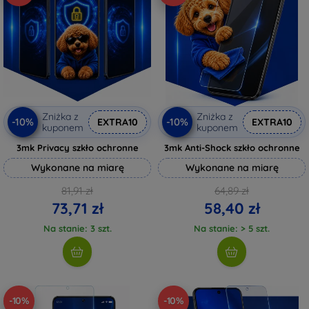
Zniżka z
Zniżka z
-10%
-10%
EXTRA10
EXTRA10
kuponem
kuponem
3mk Privacy szkło ochronne
3mk Anti-Shock szkło ochronne
Wykonane na miarę
Wykonane na miarę
81,91 zł
64,89 zł
73,71 zł
58,40 zł
Na stanie: 3 szt.
Na stanie: > 5 szt.
-10%
-10%