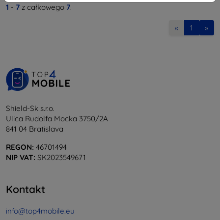
1
-
7
z całkowego
7
.
«
1
»
Shield-Sk s.r.o.
Ulica Rudolfa Mocka 3750/2A
841 04 Bratislava
REGON:
46701494
NIP VAT:
SK2023549671
Kontakt
info@top4mobile.eu