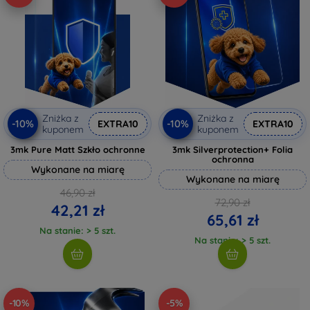
Zniżka z
Zniżka z
-10%
-10%
EXTRA10
EXTRA10
kuponem
kuponem
3mk Pure Matt Szkło ochronne
3mk Silverprotection+ Folia
ochronna
Wykonane na miarę
Wykonane na miarę
46,90 zł
72,90 zł
42,21 zł
65,61 zł
Na stanie: > 5 szt.
Na stanie: > 5 szt.
-10%
-5%