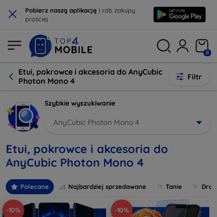
×
Pobierz naszą aplikację
i rób zakupy
prościej
0
Etui, pokrowce i akcesoria do AnyCubic
Filtr
Photon Mono 4
Szybkie wyszukiwanie
AnyCubic Photon Mono 4
Etui, pokrowce i akcesoria do
AnyCubic Photon Mono 4
Polecane
Najbardziej sprzedawane
Tanie
Drog
-10%
-10%