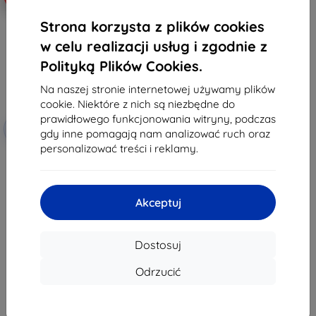
Strona korzysta z plików cookies
w celu realizacji usług i zgodnie z
Polityką Plików Cookies.
Na naszej stronie internetowej używamy plików
cookie. Niektóre z nich są niezbędne do
prawidłowego funkcjonowania witryny, podczas
Zniżka z
-5%
EXTRA3D
gdy inne pomagają nam analizować ruch oraz
kuponem
personalizować treści i reklamy.
Platforma robocza Anycubic do
Photon Mono 4
201,90 zł
191,81 zł
Akceptuj
Na stanie: > 5 szt.
Dostosuj
Odrzucić