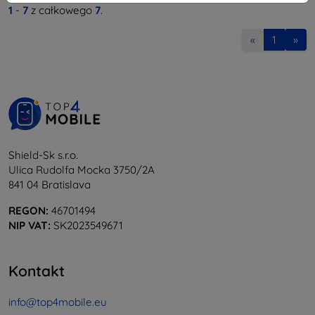
1
-
7
z całkowego
7
.
«
1
»
Shield-Sk s.r.o.
Ulica Rudolfa Mocka 3750/2A
841 04 Bratislava
REGON:
46701494
NIP VAT:
SK2023549671
Kontakt
info@top4mobile.eu