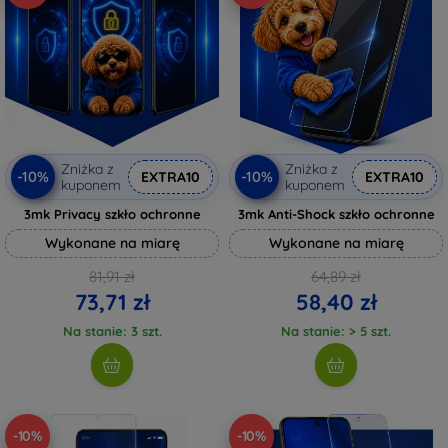
Zniżka z
Zniżka z
-10%
-10%
EXTRA10
EXTRA10
kuponem
kuponem
3mk Privacy szkło ochronne
3mk Anti-Shock szkło ochronne
Wykonane na miarę
Wykonane na miarę
81,91 zł
64,89 zł
73,71 zł
58,40 zł
Na stanie: 3 szt.
Na stanie: > 5 szt.
-10%
-10%