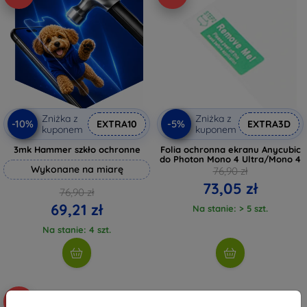
Zniżka z
Zniżka z
-10%
-5%
EXTRA10
EXTRA3D
kuponem
kuponem
3mk Hammer szkło ochronne
Folia ochronna ekranu Anycubic
do Photon Mono 4 Ultra/Mono 4
Wykonane na miarę
76,90 zł
73,05 zł
76,90 zł
69,21 zł
Na stanie: > 5 szt.
Na stanie: 4 szt.
-5%