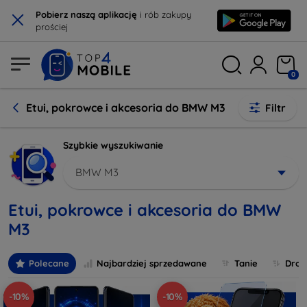
×
Pobierz naszą aplikację
i rób zakupy
prościej
0
Etui, pokrowce i akcesoria do BMW M3
Filtr
Szybkie wyszukiwanie
BMW M3
Etui, pokrowce i akcesoria do BMW
M3
Polecane
Najbardziej sprzedawane
Tanie
Drog
-10%
-10%