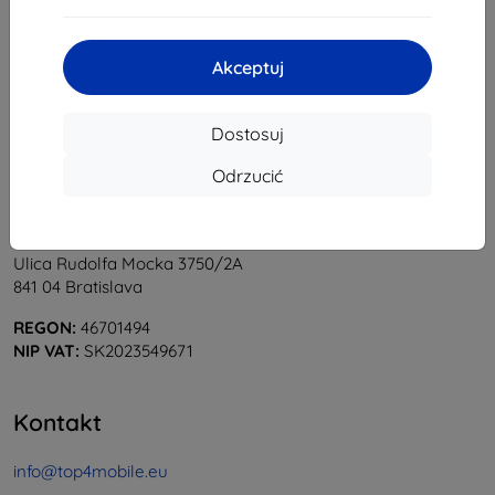
1
-
6
z całkowego
6
.
«
1
»
Akceptuj
Dostosuj
Odrzucić
Shield-Sk s.r.o.
Ulica Rudolfa Mocka 3750/2A
841 04 Bratislava
REGON:
46701494
NIP VAT:
SK2023549671
Kontakt
info@top4mobile.eu