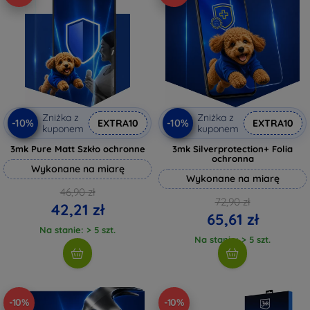
Zniżka z
Zniżka z
-10%
-10%
EXTRA10
EXTRA10
kuponem
kuponem
3mk Pure Matt Szkło ochronne
3mk Silverprotection+ Folia
ochronna
Wykonane na miarę
Wykonane na miarę
46,90 zł
72,90 zł
42,21 zł
65,61 zł
Na stanie: > 5 szt.
Na stanie: > 5 szt.
-10%
-10%