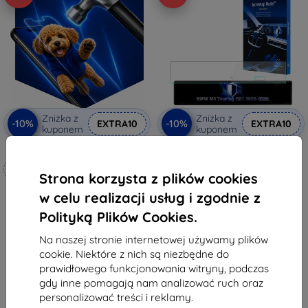
Zniżka z
Zniżka z
-10%
-10%
EXTRA10
EXTRA10
kuponem
kuponem
3mk Hammer szkło ochronne
Matowa folia ochronna 3mk
TechWrap na środkowy ekran
Wykonane na miarę
BMW M3 Touring G81 2023-2026
Strona korzysta z plików cookies
201,90 zł
76,90 zł
181,72 zł
w celu realizacji usług i zgodnie z
69,21 zł
Polityką Plików Cookies.
Na stanie: > 5 szt.
Na stanie: 4 szt.
Na naszej stronie internetowej używamy plików
cookie. Niektóre z nich są niezbędne do
prawidłowego funkcjonowania witryny, podczas
gdy inne pomagają nam analizować ruch oraz
personalizować treści i reklamy.