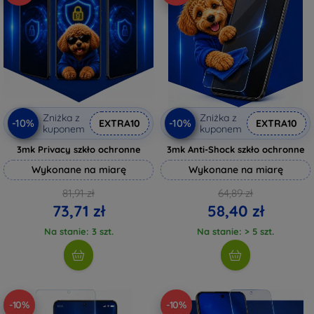
Zniżka z
Zniżka z
-10%
-10%
EXTRA10
EXTRA10
kuponem
kuponem
3mk Privacy szkło ochronne
3mk Anti-Shock szkło ochronne
Wykonane na miarę
Wykonane na miarę
81,91 zł
64,89 zł
73,71 zł
58,40 zł
Na stanie: 3 szt.
Na stanie: > 5 szt.
-10%
-10%