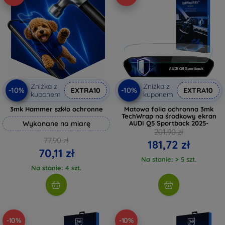
Zniżka z
Zniżka z
-10%
-10%
EXTRA10
EXTRA10
kuponem
kuponem
3mk Hammer szkło ochronne
Matowa folia ochronna 3mk
TechWrap na środkowy ekran
Wykonane na miarę
AUDI Q5 Sportback 2025-
201,90 zł
77,90 zł
181,72 zł
70,11 zł
Na stanie: > 5 szt.
Na stanie: 4 szt.
-10%
-10%