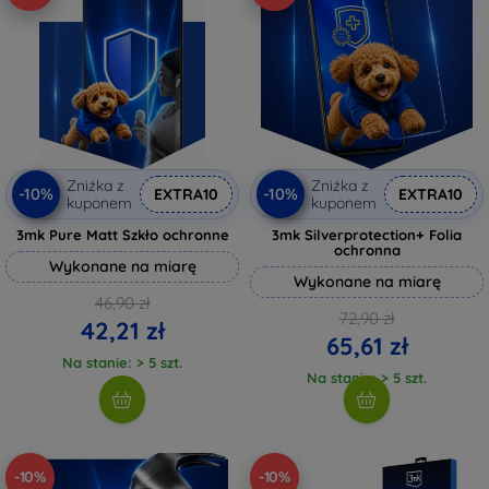
Zniżka z
Zniżka z
-10%
-10%
EXTRA10
EXTRA10
kuponem
kuponem
3mk Pure Matt Szkło ochronne
3mk Silverprotection+ Folia
ochronna
Wykonane na miarę
Wykonane na miarę
46,90 zł
72,90 zł
42,21 zł
65,61 zł
Na stanie: > 5 szt.
Na stanie: > 5 szt.
-10%
-10%