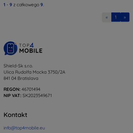
1
-
9
z całkowego
9
.
«
1
»
Shield-Sk s.r.o.
Ulica Rudolfa Mocka 3750/2A
841 04 Bratislava
REGON:
46701494
NIP VAT:
SK2023549671
Kontakt
info@top4mobile.eu