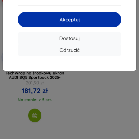
Akceptuj
Dostosuj
Odrzucić
Zniżka z
-10%
EXTRA10
kuponem
Matowa folia ochronna 3mk
TechWrap na środkowy ekran
AUDI SQ5 Sportback 2025-
201,90 zł
181,72 zł
Na stanie: > 5 szt.