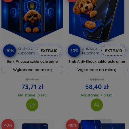
Zniżka z
Zniżka z
-10%
-10%
EXTRA10
EXTRA10
kuponem
kuponem
3mk Privacy szkło ochronne
3mk Anti-Shock szkło ochronne
Wykonane na miarę
Wykonane na miarę
81,91 zł
64,89 zł
73,71 zł
58,40 zł
Na stanie: 3 szt.
Na stanie: > 5 szt.
-10%
-10%