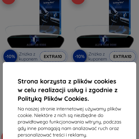
Zniżka z
Zniżka z
-10%
-10%
EXTRA10
EXTRA10
kuponem
kuponem
Matowa folia ochronna 3mk
3mk TechWrap Matte folia
TechWrap na środkowy ekran
ochronna na środkowy
AUDI Q5 2025
wyświetlacz AUDI SQ5 2025-
Strona korzysta z plików cookies
201,90 zł
201,90 zł
181,72 zł
181,72 zł
w celu realizacji usług i zgodnie z
Polityką Plików Cookies.
Na stanie: > 5 szt.
Na stanie: > 5 szt.
Na naszej stronie internetowej używamy plików
cookie. Niektóre z nich są niezbędne do
prawidłowego funkcjonowania witryny, podczas
gdy inne pomagają nam analizować ruch oraz
personalizować treści i reklamy.
-10%