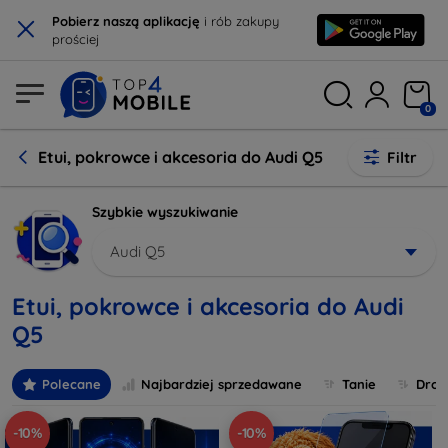
×
Pobierz naszą aplikację
i rób zakupy
prościej
0
Etui, pokrowce i akcesoria do Audi Q5
Filtr
Szybkie wyszukiwanie
Audi Q5
Etui, pokrowce i akcesoria do Audi
Q5
Polecane
Najbardziej sprzedawane
Tanie
Drog
-10%
-10%