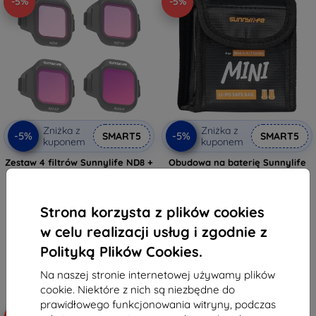
-5%
-5%
Zniżka z
Zniżka z
-5%
-5%
SMART5
SMART5
kuponem
kuponem
Zestaw 4 filtrów Sunnylife ND8 +
Obudowa na baterię Sunnylife
ND16 + ND32 + ND64 do MINI 5
Mini 5 Pro (na 2 baterie)
Pro
38,90 zł
89,90 zł
36,96 zł
85,41 zł
Strona korzysta z plików cookies
Na stanie: > 5 szt.
w celu realizacji usług i zgodnie z
Na stanie: > 5 szt.
Polityką Plików Cookies.
Na naszej stronie internetowej używamy plików
cookie. Niektóre z nich są niezbędne do
prawidłowego funkcjonowania witryny, podczas