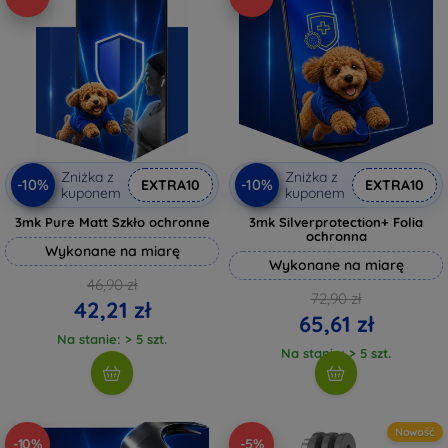
Zniżka z
Zniżka z
-10%
-10%
EXTRA10
EXTRA10
kuponem
kuponem
3mk Pure Matt Szkło ochronne
3mk Silverprotection+ Folia
ochronna
Wykonane na miarę
Wykonane na miarę
46,90 zł
72,90 zł
42,21 zł
65,61 zł
Na stanie: > 5 szt.
Na stanie: > 5 szt.
Nowość
-10%
-5%