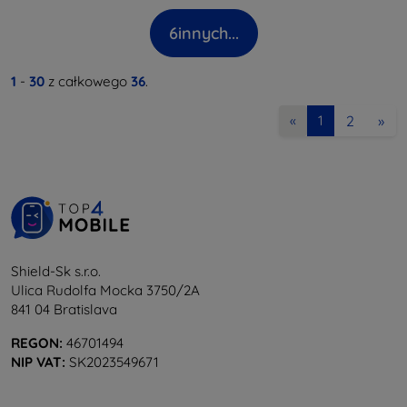
6
innych...
1
-
30
z całkowego
36
.
2
»
«
1
Shield-Sk s.r.o.
Ulica Rudolfa Mocka 3750/2A
841 04 Bratislava
REGON:
46701494
NIP VAT:
SK2023549671