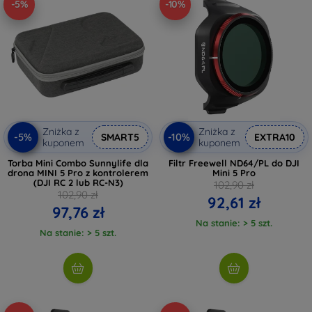
-5%
-10%
Zniżka z
Zniżka z
-5%
-10%
SMART5
EXTRA10
kuponem
kuponem
Torba Mini Combo Sunnylife dla
Filtr Freewell ND64/PL do DJI
drona MINI 5 Pro z kontrolerem
Mini 5 Pro
(DJI RC 2 lub RC-N3)
102,90 zł
102,90 zł
92,61 zł
97,76 zł
Na stanie: > 5 szt.
Na stanie: > 5 szt.