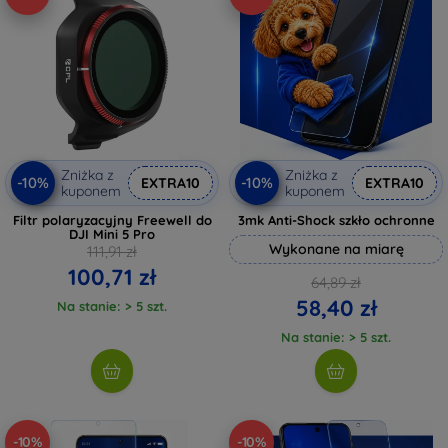
Zniżka z
Zniżka z
-10%
-10%
EXTRA10
EXTRA10
kuponem
kuponem
Filtr polaryzacyjny Freewell do
3mk Anti-Shock szkło ochronne
DJI Mini 5 Pro
Wykonane na miarę
111,91 zł
100,71 zł
64,89 zł
58,40 zł
Na stanie: > 5 szt.
Na stanie: > 5 szt.
-10%
-10%