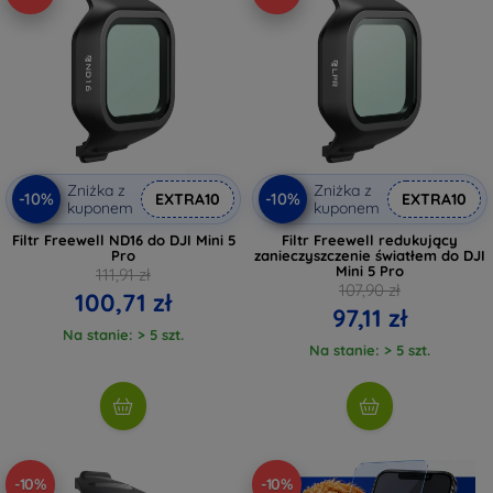
Zniżka z
Zniżka z
-10%
-10%
EXTRA10
EXTRA10
kuponem
kuponem
Filtr Freewell ND16 do DJI Mini 5
Filtr Freewell redukujący
Pro
zanieczyszczenie światłem do DJI
Mini 5 Pro
111,91 zł
107,90 zł
100,71 zł
97,11 zł
Na stanie: > 5 szt.
Na stanie: > 5 szt.
-10%
-10%