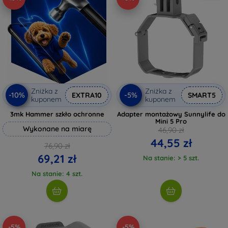
Zniżka z
Zniżka z
-10%
-5%
EXTRA10
SMART5
kuponem
kuponem
3mk Hammer szkło ochronne
Adapter montażowy Sunnylife do
Mini 5 Pro
Wykonane na miarę
46,90 zł
44,55 zł
76,90 zł
69,21 zł
Na stanie: > 5 szt.
Na stanie: 4 szt.
-5%
-5%