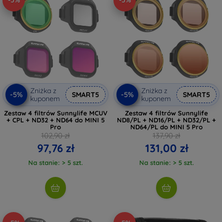
-5%
-5%
Zniżka z
Zniżka z
-5%
-5%
SMART5
SMART5
kuponem
kuponem
Zestaw 4 filtrów Sunnylife MCUV
Zestaw 4 filtrów Sunnylife
+ CPL + ND32 + ND64 do MINI 5
ND8/PL + ND16/PL + ND32/PL +
Pro
ND64/PL do MINI 5 Pro
102,90 zł
137,90 zł
97,76 zł
131,00 zł
Na stanie: > 5 szt.
Na stanie: > 5 szt.