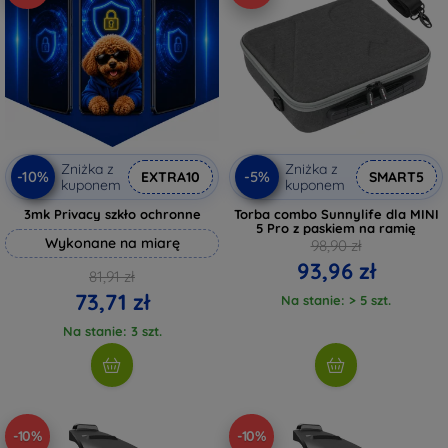
Zniżka z
Zniżka z
-10%
-5%
EXTRA10
SMART5
kuponem
kuponem
3mk Privacy szkło ochronne
Torba combo Sunnylife dla MINI
5 Pro z paskiem na ramię
Wykonane na miarę
98,90 zł
93,96 zł
81,91 zł
73,71 zł
Na stanie: > 5 szt.
Na stanie: 3 szt.
-10%
-10%