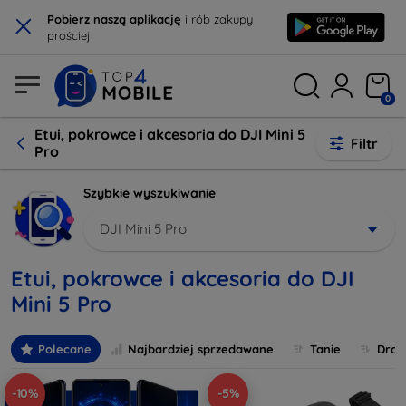
×
Pobierz naszą aplikację
i rób zakupy
prościej
0
Etui, pokrowce i akcesoria do DJI Mini 5
Filtr
Pro
Szybkie wyszukiwanie
DJI Mini 5 Pro
Etui, pokrowce i akcesoria do DJI
Mini 5 Pro
Polecane
Najbardziej sprzedawane
Tanie
Drog
-10%
-5%