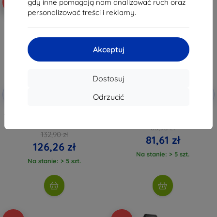
gdy inne pomagają nam analizować ruch oraz
-5%
-5%
personalizować treści i reklamy.
Akceptuj
Dostosuj
Zniżka z
Zniżka z
-5%
-5%
SMART5
SMART5
Odrzucić
kuponem
kuponem
Zestaw 6 filtrów Sunnylife MCUV
Zestaw 3 filtrów Sunnylife CPL +
+ CPL + ND8 + ND16 + ND32 +
ND8 + ND16 do MINI 5 Pro
ND64 do MINI 5 Pro
85,90 zł
132,90 zł
81,61 zł
126,26 zł
Na stanie: > 5 szt.
Na stanie: > 5 szt.