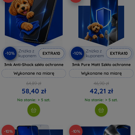
Zniżka z
Zniżka z
-10%
-10%
EXTRA10
EXTRA10
kuponem
kuponem
3mk Anti-Shock szkło ochronne
3mk Pure Matt Szkło ochronne
Wykonane na miarę
Wykonane na miarę
64,89 zł
46,90 zł
58,40 zł
42,21 zł
Na stanie: > 5 szt.
Na stanie: > 5 szt.
-10%
-10%