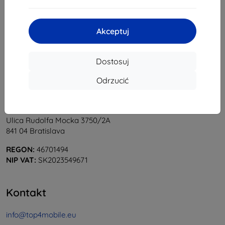
1
-
6
z całkowego
6
.
«
1
»
Akceptuj
Dostosuj
Odrzucić
Shield-Sk s.r.o.
Ulica Rudolfa Mocka 3750/2A
841 04 Bratislava
REGON:
46701494
NIP VAT:
SK2023549671
Kontakt
info@top4mobile.eu