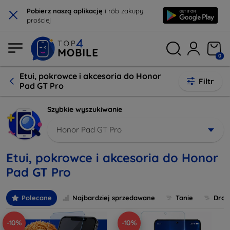
×
Pobierz naszą aplikację
i rób zakupy
prościej
0
Etui, pokrowce i akcesoria do Honor
Filtr
Pad GT Pro
Szybkie wyszukiwanie
Honor Pad GT Pro
Etui, pokrowce i akcesoria do Honor
Pad GT Pro
Polecane
Najbardziej sprzedawane
Tanie
Drog
-10%
-10%