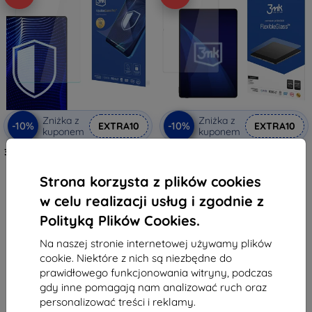
Zniżka z
Zniżka z
-10%
-10%
EXTRA10
EXTRA10
kuponem
kuponem
3mk FlexibleGlass Pro hybrydowa
3mk FlexibleGlass hybrydowa
hartowana szkło do Honor Pad
hartowana szkło do Honor Pad
GT Pro
GT Pro
Strona korzysta z plików cookies
149,90 zł
68,90 zł
134,91 zł
62,02 zł
w celu realizacji usług i zgodnie z
Polityką Plików Cookies.
Na stanie: > 5 szt.
Na stanie: > 5 szt.
Na naszej stronie internetowej używamy plików
cookie. Niektóre z nich są niezbędne do
prawidłowego funkcjonowania witryny, podczas
gdy inne pomagają nam analizować ruch oraz
personalizować treści i reklamy.