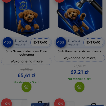
Zniżka z
Zniżka z
-10%
-10%
EXTRA10
EXTRA10
kuponem
kuponem
3mk Silverprotection+ Folia
3mk Hammer szkło ochronne
ochronna
Wykonane na miarę
Wykonane na miarę
76,90 zł
72,90 zł
69,21 zł
65,61 zł
Na stanie: 4 szt.
Na stanie: > 5 szt.
-10%
-10%