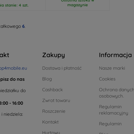
magazynie
Na stanie: 4 szt.
całkowego
6
.
akt
Zakupy
Informacja
op4mobile.eu
Dostawa i płatność
Nasze marki
Blog
Cookies
pisz do nas
Cashback
Ochrona danyc
iedziałku do
osobowych.
Zwrot towaru
8:00 - 16:00
Regulamin
Roszczenie
reklamacyjny
i niedziela:
Kontakt
Regulamin
Hurtowy