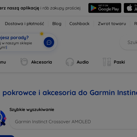
erz naszą aplikację
i rób zakupy prościej
Dostawa i płatność
Blog
Cashback
Zwrot towaru
R
ujesz porady?
aj w naszym sklepie
wym!
|
anu
Akcesoria
Audio
Paski
, pokrowce i akcesoria do Garmin Inst
Szybkie wyszukiwanie
Garmin Instinct Crossover AMOLED