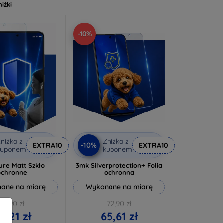
niżki
-10%
niżka z
Zniżka z
-10%
EXTRA10
EXTRA10
kuponem
kuponem
ure Matt Szkło
3mk Silverprotection+ Folia
ochronne
ochronna
ane na miarę
Wykonane na miarę
46,90 zł
72,90 zł
2,21 zł
65,61 zł