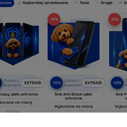
lecane
Najbardziej sprzedawane
Tanie
Drogie
Z
-10%
-10%
Zniżka z
Zniżka z
Z
%
-10%
-10%
EXTRA10
EXTRA10
kuponem
kuponem
ivacy szkło ochronne
3mk Anti-Shock szkło
3mk P
ochronne
konane na miarę
Wykonane na miarę
Wykon
81,91 zł
64,89 zł
73,71 zł
58,40 zł
4