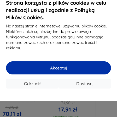
Na stanie: 3 szt.
Strona korzysta z plików cookies w celu
Na stanie: > 5 szt.
Na st
realizacji usług i zgodnie z Polityką
Plików Cookies.
-49%
Na naszej stronie internetowej używamy plików cookie.
Niektóre z nich są niezbędne do prawidłowego
funkcjonowania witryny, podczas gdy inne pomagają
nam analizować ruch oraz personalizować treści i
reklamy.
Akceptuj
Zniżka z
Zniżka z
%
-10%
EXTRA10
EXTRA10
kuponem
kuponem
Odrzucić
Dostosuj
mk Hammer szkło
3mk Watch Protection
ochronne
FlexibleGlass Hybrid szkło
ochronne do Garmin Instinct
konane na miarę
Crossover AMOLED
34,90 zł
77,90 zł
17,91 zł
70,11 zł
Ostatnia sztuka w