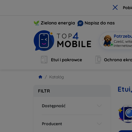
×
Pobi
Zielona energia
Napisz do nas
Potrzeb
Cześć, wit
interneto
Etui i pokrowce
Ochrona ekr
Katalóg
Etui
FILTR
Dostępność
Producent