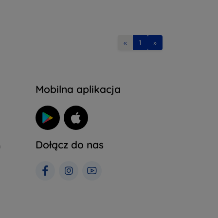
«
1
»
Mobilna aplikacja
Dołącz do nas
h