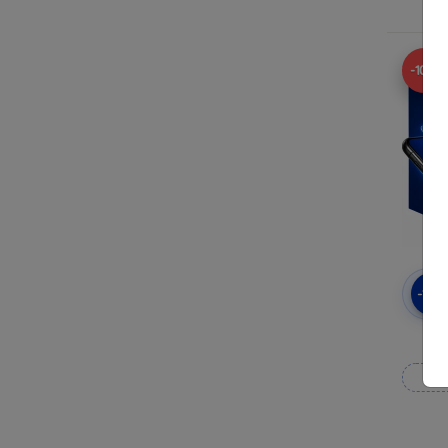
-10%
-10
3
Wy