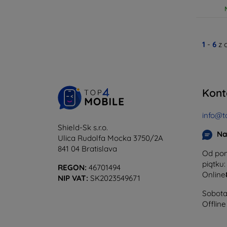
1
-
6
z 
Kont
info@t
Shield-Sk s.r.o.
Na
Ulica Rudolfa Mocka 3750/2A
841 04 Bratislava
Od pon
piątku:
REGON:
46701494
Online
NIP VAT:
SK2023549671
Sobota 
Offline