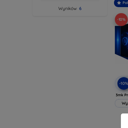
Po
Wyników
6
-10%
-10
3mk Pr
Wy