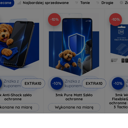
lecane
Najbardziej sprzedawane
Tanie
Drogie
Z
-10%
-10%
Zniżka z
Zniżka z
Z
%
-10%
-10%
EXTRA10
EXTRA10
kuponem
kuponem
 Anti-Shock szkło
3mk Pure Matt Szkło
3mk Wa
ochronne
ochronne
FlexibleG
ochronne 
konane na miarę
Wykonane na miarę
3 Tacti
64,89 zł
46,90 zł
3
58,40 zł
42,21 zł
Magazyn z