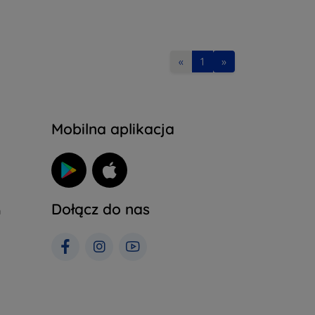
«
1
»
Mobilna aplikacja
Dołącz do nas
h