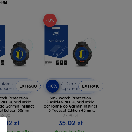
niżki
-10%
niżka z
Zniżka z
-10%
EXTRA10
EXTRA10
kuponem
kuponem
tch Protection
3mk Watch Protection
lass Hybrid szkło
FlexibleGlass Hybrid szkło
do Garmin Instinct
ochronne do Garmin Instinct
cal Edition 50mm
3 Tactical Edition 45mm
(Solar)
38,90 zł
38,90 zł
5,02 zł
35,02 zł
ewnętrzny > 5 szt.
Na stanie: > 5 szt.