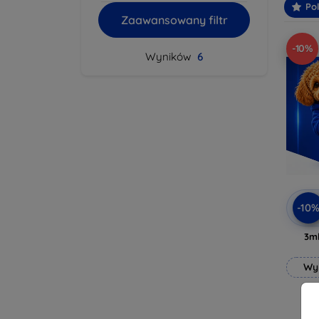
Po
Zaawansowany filtr
-10%
Wyników
6
-10
3mk
Wy