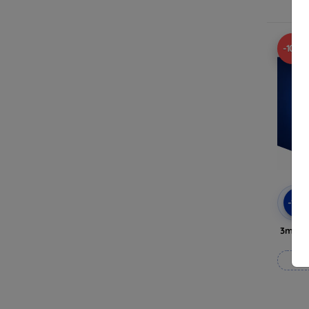
N
-10%
-10
3mk Si
Wy