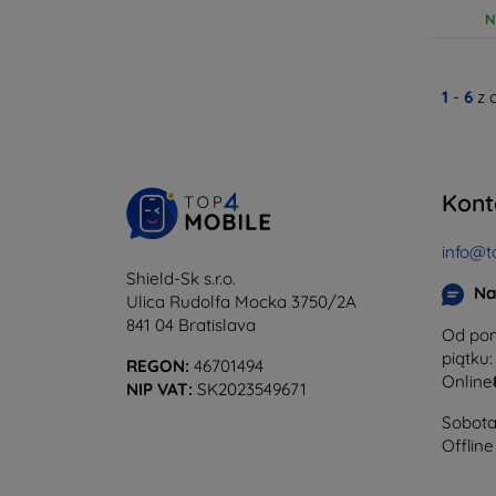
N
1
-
6
z 
Kont
info@t
Shield-Sk s.r.o.
Na
Ulica Rudolfa Mocka 3750/2A
841 04 Bratislava
Od pon
piątku:
REGON:
46701494
Online
NIP VAT:
SK2023549671
Sobota 
Offline