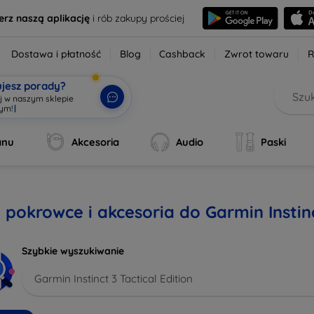
erz naszą aplikację
i rób zakupy prościej
Dostawa i płatność
Blog
Cashback
Zwrot towaru
R
ujesz porady?
aj w naszym sklepie
wym!
|
anu
Akcesoria
Audio
Paski
, pokrowce i akcesoria do Garmin Instinc
Szybkie wyszukiwanie
Garmin Instinct 3 Tactical Edition