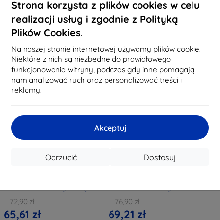
Strona korzysta z plików cookies w celu
a stanie: > 5 szt.
Na stanie: > 5 szt.
W drodze 
realizacji usług i zgodnie z Polityką
1
Plików Cookies.
-10%
Na naszej stronie internetowej używamy plików cookie.
Niektóre z nich są niezbędne do prawidłowego
funkcjonowania witryny, podczas gdy inne pomagają
nam analizować ruch oraz personalizować treści i
reklamy.
Akceptuj
Zniżka z
Zniżka z
%
-10%
EXTRA10
EXTRA10
kuponem
kuponem
Odrzucić
Dostosuj
lverprotection+ Folia
3mk Hammer szkło
ochronna
ochronne
konane na miarę
Wykonane na miarę
72,90 zł
76,90 zł
65,61 zł
69,21 zł