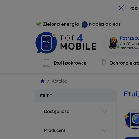
×
Pobi
Zielona energia
Napisz do nas
Potrzeb
Cześć, wit
interneto
Etui i pokrowce
Ochrona ekr
Katalóg
Etui
FILTR
Dostępność
Producent