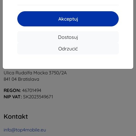
1
-
5
z całkowego
5
.
«
1
»
Akceptuj
Dostosuj
Odrzucić
Shield-Sk s.r.o.
Ulica Rudolfa Mocka 3750/2A
841 04 Bratislava
REGON:
46701494
NIP VAT:
SK2023549671
Kontakt
info@top4mobile.eu