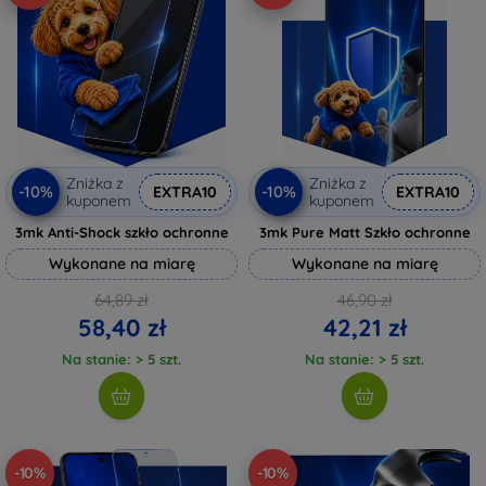
Zniżka z
Zniżka z
-10%
-10%
EXTRA10
EXTRA10
kuponem
kuponem
3mk Anti-Shock szkło ochronne
3mk Pure Matt Szkło ochronne
Wykonane na miarę
Wykonane na miarę
64,89 zł
46,90 zł
58,40 zł
42,21 zł
Na stanie: > 5 szt.
Na stanie: > 5 szt.
-10%
-10%