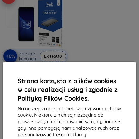
Zniżka z
-10%
EXTRA10
kuponem
3mk FlexibleGlass Hybrydowe
szkło hartowane do Honor X5b
Plus / Honor X5b
Strona korzysta z plików cookies
38,90 zł
35,02 zł
w celu realizacji usług i zgodnie z
Polityką Plików Cookies.
Na stanie: > 5 szt.
Na naszej stronie internetowej używamy plików
cookie. Niektóre z nich są niezbędne do
prawidłowego funkcjonowania witryny, podczas
gdy inne pomagają nam analizować ruch oraz
personalizować treści i reklamy.