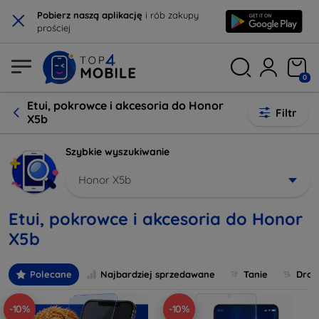
×
Pobierz naszą aplikację
i rób zakupy
prościej
0
Etui, pokrowce i akcesoria do Honor
Filtr
X5b
Szybkie wyszukiwanie
Honor X5b
Etui, pokrowce i akcesoria do Honor
X5b
Polecane
Najbardziej sprzedawane
Tanie
Drog
-10%
-10%