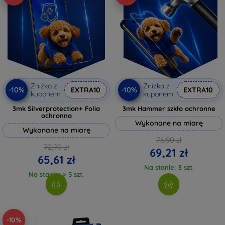
Zniżka z
Zniżka z
-10%
-10%
EXTRA10
EXTRA10
kuponem
kuponem
3mk Silverprotection+ Folia
3mk Hammer szkło ochronne
ochronna
Wykonane na miarę
Wykonane na miarę
76,90 zł
72,90 zł
69,21 zł
65,61 zł
Na stanie: 3 szt.
Na stanie: > 5 szt.
-10%