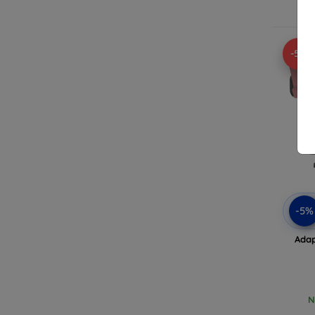
-5%
-5%
Adap
N