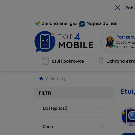
×
Pobi
Zielona energia
Napisz do nas
Potrzeb
Cześć, w
|
Etui i pokrowce
Ochrona ekr
Katalóg
Etui
FILTR
Dostępność
Cena