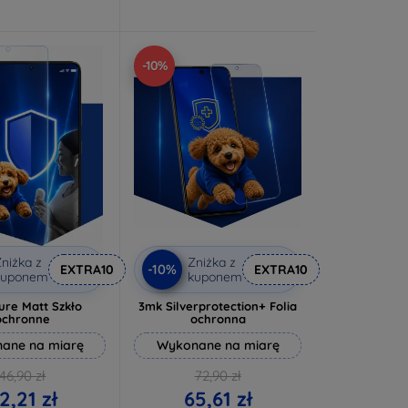
-10%
niżka z
Zniżka z
-10%
EXTRA10
EXTRA10
kuponem
kuponem
ure Matt Szkło
3mk Silverprotection+ Folia
ochronne
ochronna
ane na miarę
Wykonane na miarę
46,90 zł
72,90 zł
2,21 zł
65,61 zł