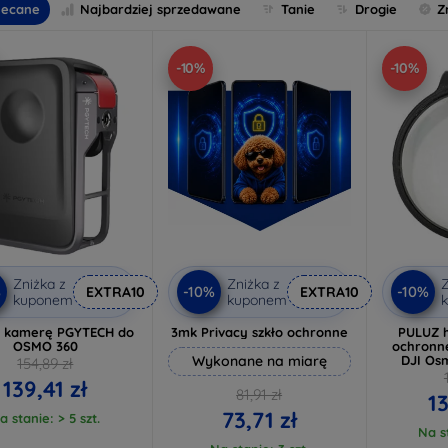
lecane
Najbardziej sprzedawane
Tanie
Drogie
Z
-10%
-10%
Zniżka z
Zniżka z
Z
%
-10%
-10%
EXTRA10
EXTRA10
kuponem
kuponem
a kamerę PGYTECH do
3mk Privacy szkło ochronne
PULUZ 
OSMO 360
ochronn
Wykonane na miarę
DJI Os
154,89 zł
139,41 zł
81,91 zł
1
73,71 zł
a stanie: > 5 szt.
Na st