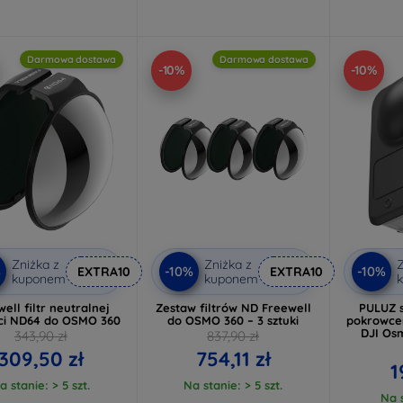
Darmowa dostawa
Darmowa dostawa
-10%
-10%
Zniżka z
Zniżka z
Z
%
-10%
-10%
EXTRA10
EXTRA10
kuponem
kuponem
ell filtr neutralnej
Zestaw filtrów ND Freewell
PULUZ s
ci ND64 do OSMO 360
do OSMO 360 – 3 sztuki
pokrowce
DJI Os
343,90 zł
837,90 zł
309,50 zł
754,11 zł
1
a stanie: > 5 szt.
Na stanie: > 5 szt.
Na s