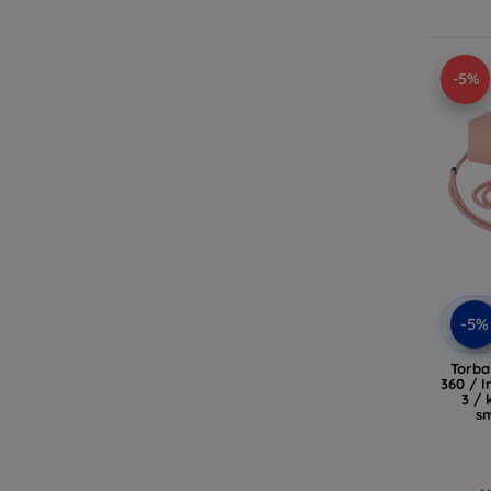
-5%
-5%
Torba
360 / I
3 /
sm