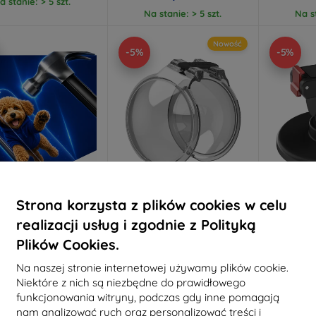
a stanie: > 5 szt.
Na stanie: > 5 szt.
Na st
Nowość
-5%
-5%
Strona korzysta z plików cookies w celu
Zniżka z
Zniżka z
Z
%
-5%
-5%
EXTRA10
SMART5
kuponem
kuponem
realizacji usług i zgodnie z Polityką
mk Hammer szkło
Sunnylife osłona obiektywu
Regulow
Plików Cookies.
ochronne
do OSMO 360
podst
Sunnyl
42,90 zł
Na naszej stronie internetowej używamy plików cookie.
konane na miarę
Qu
40,76 zł
Niektóre z nich są niezbędne do prawidłowego
76,90 zł
9
funkcjonowania witryny, podczas gdy inne pomagają
Na stanie: 4 szt.
69,21 zł
nam analizować ruch oraz personalizować treści i