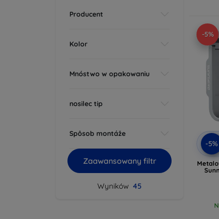
Producent
-5%
Kolor
Mnóstwo w opakowaniu
nosilec tip
Spôsob montáže
-5%
Zaawansowany filtr
Metalo
Sunn
Wyników
45
N