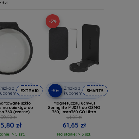
niżki
-5%
niżka z
Zniżka z
-5%
EXTRA10
SMART5
kuponem
kuponem
hartowane szkło
Magnetyczny uchwyt
e na obiektyw do
Sunnylife MJ033 do OSMO
mo 360 (czarne)
360, Insta360 GO Ultra
150,90 zł
64,89 zł
35,80 zł
61,65 zł
anie: > 5 szt.
Na stanie: > 5 szt.