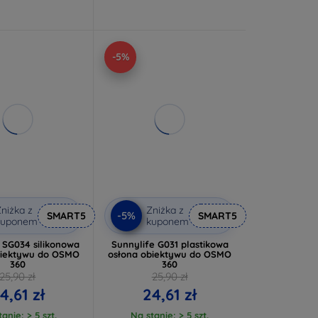
-5%
niżka z
Zniżka z
-5%
SMART5
SMART5
kuponem
kuponem
 SG034 silikonowa
Sunnylife G031 plastikowa
biektywu do OSMO
osłona obiektywu do OSMO
360
360
25,90 zł
25,90 zł
4,61 zł
24,61 zł
anie: > 5 szt.
Na stanie: > 5 szt.