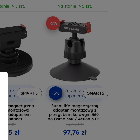
anie: > 5 szt.
Na stanie: > 5 szt.
-5%
niżka z
Zniżka z
-5%
SMART5
SMART5
kuponem
kuponem
ana magnetyczna
Sunnylife magnetyczny
awa montażowa
adapter montażowy z
ife z adapterem
przegubem kulowym 360°
ick-Connect
do Osmo 360 / Action 5 Pro
/ 4 / 3
94,89 zł
102,90 zł
0,15 zł
97,76 zł