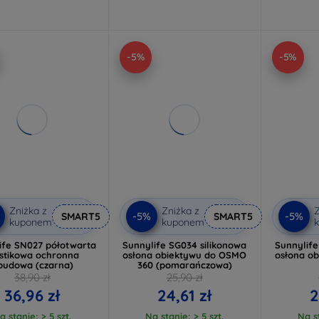
-5%
-5%
Zniżka z
Zniżka z
Z
-5%
-5%
SMART5
SMART5
kuponem
kuponem
ife SN027 półotwarta
Sunnylife SG034 silikonowa
Sunnylife
astikowa ochronna
osłona obiektywu do OSMO
osłona o
budowa (czarna)
360 (pomarańczowa)
38,90 zł
25,90 zł
36,96 zł
24,61 zł
2
a stanie: > 5 szt.
Na stanie: > 5 szt.
Na st