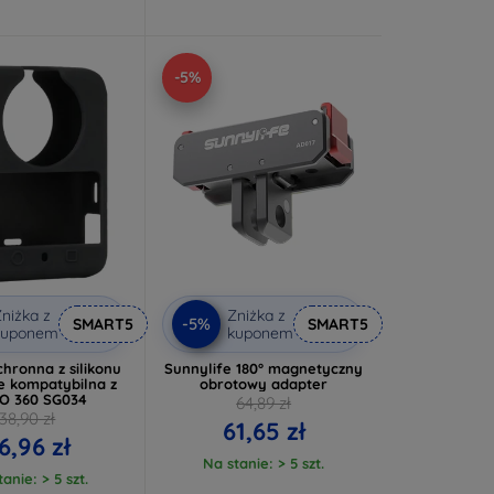
-5%
niżka z
Zniżka z
-5%
SMART5
SMART5
kuponem
kuponem
hronna z silikonu
Sunnylife 180° magnetyczny
e kompatybilna z
obrotowy adapter
O 360 SG034
64,89 zł
38,90 zł
61,65 zł
6,96 zł
Na stanie: > 5 szt.
anie: > 5 szt.