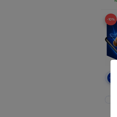
N
-10%
-10
3
Wy