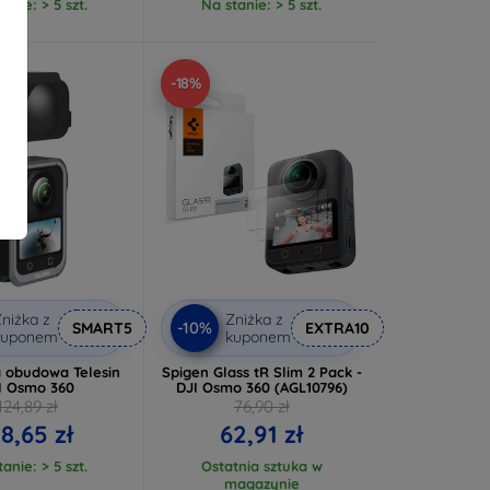
anie: > 5 szt.
Na stanie: > 5 szt.
-18%
niżka z
Zniżka z
-10%
SMART5
EXTRA10
kuponem
kuponem
 obudowa Telesin
Spigen Glass tR Slim 2 Pack -
I Osmo 360
DJI Osmo 360 (AGL10796)
124,89 zł
76,90 zł
18,65 zł
62,91 zł
anie: > 5 szt.
Ostatnia sztuka w
magazynie