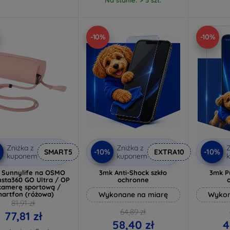
-10%
-10%
Zniżka z
Zniżka z
Z
-10%
-10%
SMART5
EXTRA10
kuponem
kuponem
 Sunnylife na OSMO
3mk Anti-Shock szkło
3mk P
nsta360 GO Ultra / OP
ochronne
 kamerę sportową /
artfon (różowa)
Wykonane na miarę
Wykon
81,91 zł
64,89 zł
77,81 zł
58,40 zł
4