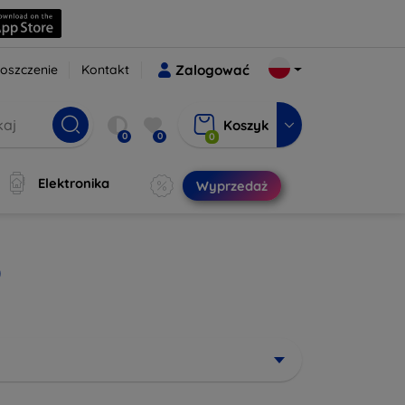
oszczenie
Kontakt
Zalogować
Koszyk
0
0
0
Elektronika
Wyprzedaż
0