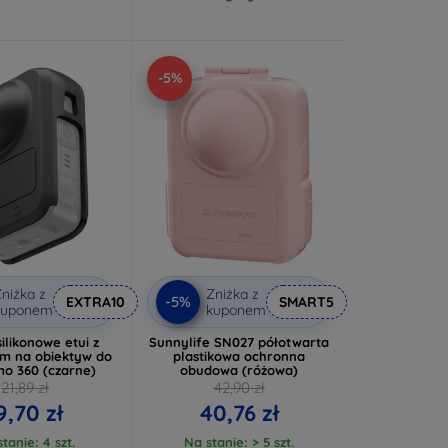
-5%
niżka z
Zniżka z
-5%
EXTRA10
SMART5
kuponem
kuponem
ilikonowe etui z
Sunnylife SN027 półotwarta
m na obiektyw do
plastikowa ochronna
mo 360 (czarne)
obudowa (różowa)
21,89 zł
42,90 zł
9,70 zł
40,76 zł
tanie: 4 szt.
Na stanie: > 5 szt.