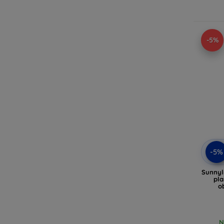
-5%
-5%
Sunnyl
pl
o
N