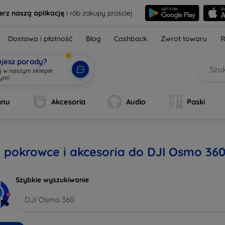
erz naszą aplikację
i rób zakupy prościej
Dostawa i płatność
Blog
Cashback
Zwrot towaru
R
ujesz porady?
anu
Akcesoria
Audio
Paski
, pokrowce i akcesoria do DJI Osmo 36
Szybkie wyszukiwanie
DJI Osmo 360