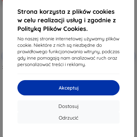
Strona korzysta z plików cookies
w celu realizacji usług i zgodnie z
Polityką Plików Cookies.
Na naszej stronie internetowej używamy plików
cookie. Niektóre z nich są niezbędne do
prawidłowego funkcjonowania witryny, podczas
Zniżka z
Zniżka z
-10%
-10%
EXTRA10
EXTRA10
gdy inne pomagają nam analizować ruch oraz
kuponem
kuponem
personalizować treści i reklamy.
3MK Foil ARC+ FS Asus Zenfone 8
3MK FlexibleGlass hybrydowe
folia Fullscreen
hartowane szkło ochronne do
Asus Zenfone 8
42,90 zł
38,90 zł
38,61 zł
Akceptuj
35,02 zł
Na stanie: > 5 szt.
Na stanie: > 5 szt.
Dostosuj
Odrzucić