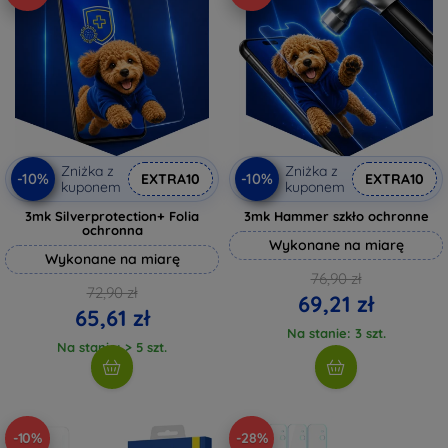
Zniżka z
Zniżka z
-10%
-10%
EXTRA10
EXTRA10
kuponem
kuponem
3mk Silverprotection+ Folia
3mk Hammer szkło ochronne
ochronna
Wykonane na miarę
Wykonane na miarę
76,90 zł
72,90 zł
69,21 zł
65,61 zł
Na stanie: 3 szt.
Na stanie: > 5 szt.
-10%
-28%