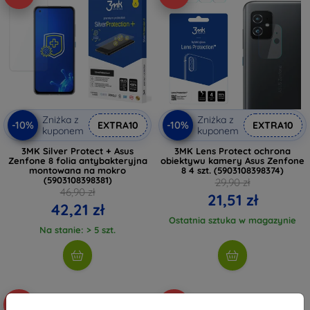
Zniżka z
Zniżka z
-10%
-10%
EXTRA10
EXTRA10
kuponem
kuponem
3MK Silver Protect + Asus
3MK Lens Protect ochrona
Zenfone 8 folia antybakteryjna
obiektywu kamery Asus Zenfone
montowana na mokro
8 4 szt. (5903108398374)
(5903108398381)
29,90 zł
46,90 zł
21,51 zł
42,21 zł
Ostatnia sztuka w magazynie
Na stanie: > 5 szt.
-10%
-10%