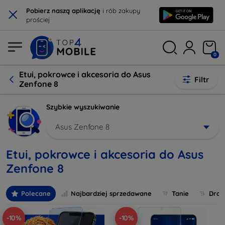
×
Pobierz naszą aplikację
i rób zakupy
prościej
0
Etui, pokrowce i akcesoria do Asus
Filtr
Zenfone 8
Szybkie wyszukiwanie
Asus Zenfone 8
Etui, pokrowce i akcesoria do Asus
Zenfone 8
Polecane
Najbardziej sprzedawane
Tanie
Drog
-10%
-10%