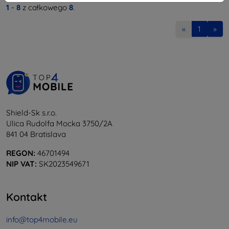
1
-
8
z całkowego
8
.
«
1
»
Shield-Sk s.r.o.
Ulica Rudolfa Mocka 3750/2A
841 04 Bratislava
REGON:
46701494
NIP VAT:
SK2023549671
Kontakt
info@top4mobile.eu