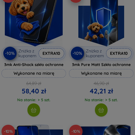
Zniżka z
Zniżka z
-10%
-10%
EXTRA10
EXTRA10
kuponem
kuponem
3mk Anti-Shock szkło ochronne
3mk Pure Matt Szkło ochronne
Wykonane na miarę
Wykonane na miarę
64,89 zł
46,90 zł
58,40 zł
42,21 zł
Na stanie: > 5 szt.
Na stanie: > 5 szt.
-10%
-10%