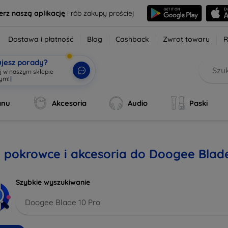
erz naszą aplikację
i rób zakupy prościej
Dostawa i płatność
Blog
Cashback
Zwrot towaru
R
ujesz porady?
aj w naszym sklepie
wym!
|
anu
Akcesoria
Audio
Paski
, pokrowce i akcesoria do Doogee Blade
Szybkie wyszukiwanie
Doogee Blade 10 Pro