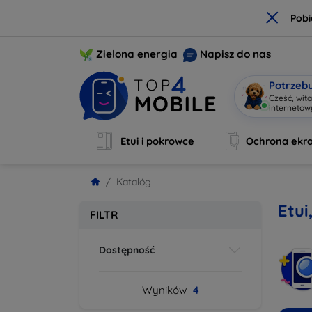
×
Pobi
Zielona energia
Napisz do nas
Potrzeb
Cześć, wit
interneto
Etui i pokrowce
Ochrona ekr
Katalóg
Etui
FILTR
Dostępność
Wyników
4