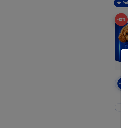
Po
-10%
-10
3mk
Wy