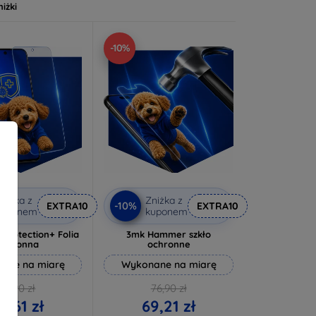
niżki
-10%
niżka z
Zniżka z
-10%
EXTRA10
EXTRA10
kuponem
kuponem
rprotection+ Folia
3mk Hammer szkło
ochronna
ochronne
ane na miarę
Wykonane na miarę
72,90 zł
76,90 zł
5,61 zł
69,21 zł