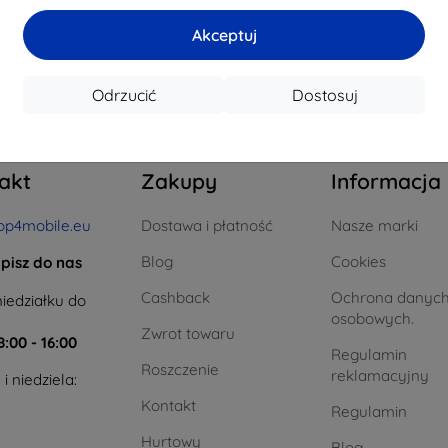
a stanie: > 5 szt.
Na stanie: > 5 szt.
Na st
Akceptuj
całkowego
4
.
Odrzucić
Dostosuj
akt
Zakupy
Informacja
op4mobile.eu
Dostawa i płatność
Nasze marki
Blog
Cookies
pisz do nas
Cashback
Ochrona danyc
iedziałku do
osobowych.
Zwrot towaru
8:00 - 16:00
Regulamin
Roszczenie
reklamacyjny
i niedziela:
Kontakt
Regulamin
Hurtowy
Blog