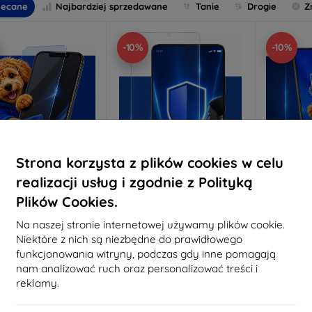
lecane
Najbardziej sprzedawane
Tanie
Drogie
Z
-10%
-10%
Strona korzysta z plików cookies w celu
realizacji usług i zgodnie z Polityką
Zniżka z
Zniżka z
Z
Plików Cookies.
%
-10%
-10%
EXTRA10
EXTRA10
kuponem
kuponem
Na naszej stronie internetowej używamy plików cookie.
 Anti-Shock szkło
3mk Pure Matt Szkło
3mk Silve
Niektóre z nich są niezbędne do prawidłowego
ochronne
ochronne
funkcjonowania witryny, podczas gdy inne pomagają
konane na miarę
Wykonane na miarę
Wykon
nam analizować ruch oraz personalizować treści i
reklamy.
64,89 zł
46,90 zł
58,40 zł
42,21 zł
6