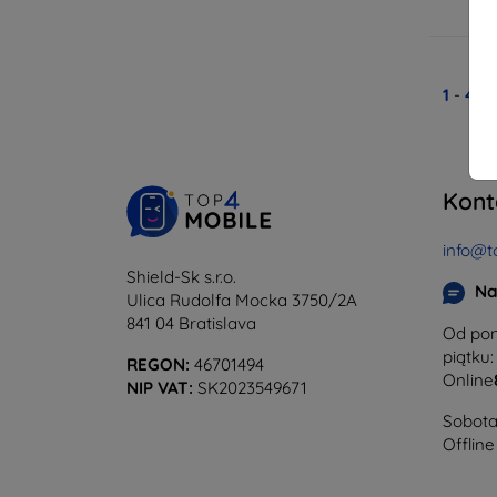
N
1
-
4
z 
Kont
info@t
Shield-Sk s.r.o.
Na
Ulica Rudolfa Mocka 3750/2A
841 04 Bratislava
Od pon
piątku:
REGON:
46701494
Online
NIP VAT:
SK2023549671
Sobota 
Offline