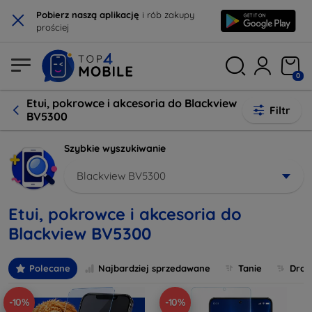
×
Pobierz naszą aplikację
i rób zakupy
prościej
0
Etui, pokrowce i akcesoria do Blackview
Filtr
BV5300
Szybkie wyszukiwanie
Blackview BV5300
Etui, pokrowce i akcesoria do
Blackview BV5300
Polecane
Najbardziej sprzedawane
Tanie
Drog
-10%
-10%