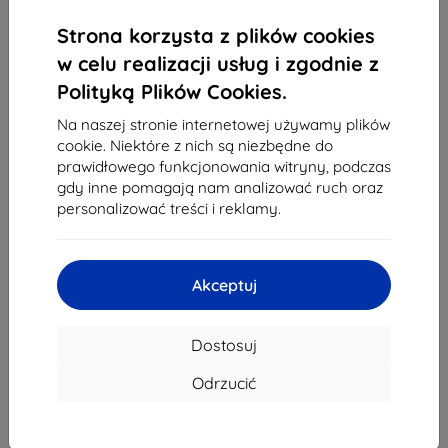
1
-
4
z całkowego
4
.
Strona korzysta z plików cookies
«
1
»
w celu realizacji usług i zgodnie z
Polityką Plików Cookies.
Na naszej stronie internetowej używamy plików
cookie. Niektóre z nich są niezbędne do
prawidłowego funkcjonowania witryny, podczas
gdy inne pomagają nam analizować ruch oraz
personalizować treści i reklamy.
Shield-Sk s.r.o.
Ulica Rudolfa Mocka 3750/2A
841 04 Bratislava
Akceptuj
REGON:
46701494
NIP VAT:
SK2023549671
Dostosuj
Kontakt
Odrzucić
info@top4mobile.eu