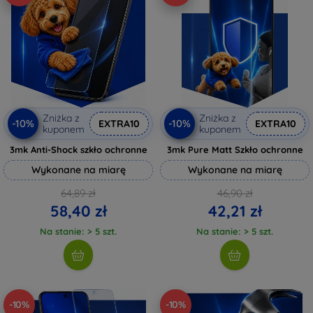
Zniżka z
Zniżka z
-10%
-10%
EXTRA10
EXTRA10
kuponem
kuponem
3mk Anti-Shock szkło ochronne
3mk Pure Matt Szkło ochronne
Wykonane na miarę
Wykonane na miarę
64,89 zł
46,90 zł
58,40 zł
42,21 zł
Na stanie: > 5 szt.
Na stanie: > 5 szt.
-10%
-10%