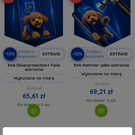
Zniżka z
Zniżka z
-10%
-10%
EXTRA10
EXTRA10
kuponem
kuponem
3mk Silverprotection+ Folia
3mk Hammer szkło ochronne
ochronna
Wykonane na miarę
Wykonane na miarę
76,90 zł
72,90 zł
69,21 zł
65,61 zł
Na stanie: 3 szt.
Na stanie: > 5 szt.