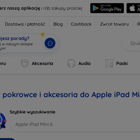
erz naszą aplikację
i rób zakupy prościej
Dostawa i płatność
Blog
Cashback
Zwrot towaru
R
ujesz porady?
aj w naszym
|
anu
Akcesoria
Audio
Paski
, pokrowce i akcesoria do Apple iPad Mi
Szybkie wyszukiwanie
Apple iPad Mini 6