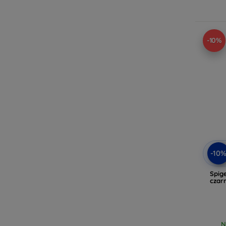
-10%
-10
Spig
czarn
N