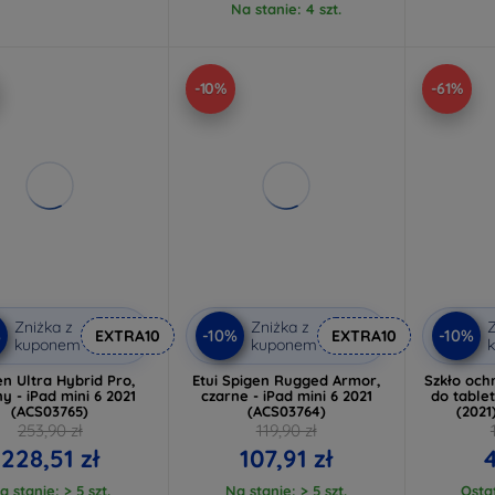
Na stanie: 4 szt.
-10%
-61%
Zniżka z
Zniżka z
Z
%
-10%
-10%
EXTRA10
EXTRA10
kuponem
kuponem
en Ultra Hybrid Pro,
Etui Spigen Rugged Armor,
Szkło och
y - iPad mini 6 2021
czarne - iPad mini 6 2021
do tablet
(ACS03765)
(ACS03764)
(2021
253,90 zł
119,90 zł
228,51 zł
107,91 zł
4
a stanie: > 5 szt.
Na stanie: > 5 szt.
Osta