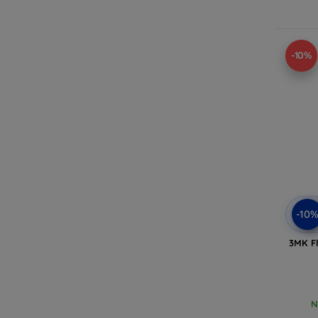
-10%
-10
3MK Fl
N