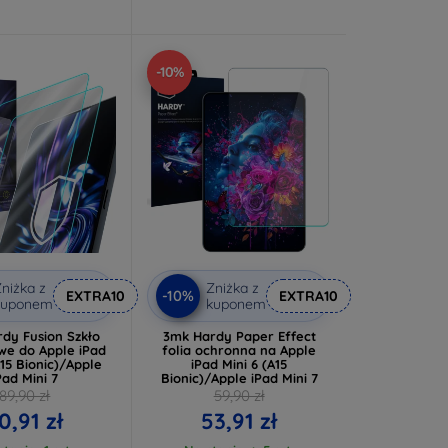
-10%
niżka z
Zniżka z
-10%
EXTRA10
EXTRA10
kuponem
kuponem
dy Fusion Szkło
3mk Hardy Paper Effect
we do Apple iPad
folia ochronna na Apple
A15 Bionic)/Apple
iPad Mini 6 (A15
Pad Mini 7
Bionic)/Apple iPad Mini 7
89,90 zł
59,90 zł
0,91 zł
53,91 zł