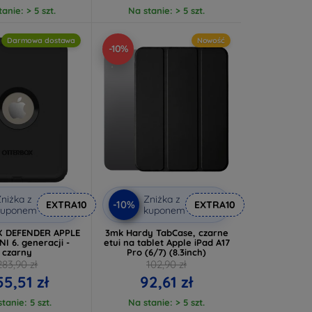
anie: > 5 szt.
Na stanie: > 5 szt.
Darmowa dostawa
Nowość
-10%
niżka z
Zniżka z
-10%
EXTRA10
EXTRA10
kuponem
kuponem
 DEFENDER APPLE
3mk Hardy TabCase, czarne
I 6. generacji -
etui na tablet Apple iPad A17
czarny
Pro (6/7) (8.3inch)
283,90 zł
102,90 zł
5,51 zł
92,61 zł
tanie: 5 szt.
Na stanie: > 5 szt.