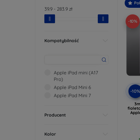
Po
39.9
-
283.9
zł
-10%
Kompatybilność
Apple iPad mini (A17
Pro)
Apple iPad Mini 6
-10
Apple iPad Mini 7
3m
fiolet
Appl
Producent
Kolor