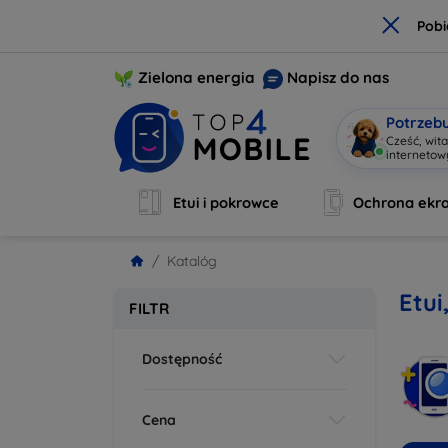
×
Pobi
Zielona energia
Napisz do nas
Potrzeb
Cześć, wit
Etui i pokrowce
Ochrona ekr
Katalóg
Etui
FILTR
Dostępność
Cena