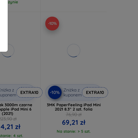
agazynie
-10%
niżka z
Zniżka z
-10%
EXTRA10
EXTRA10
kuponem
kuponem
eak 3000m czarne
3MK PaperFeeling iPad Mini
Apple iPad Mini 6
2021 8.3" 2 szt. folia
(2021)
76,90 zł
223,90 zł
69,21 zł
14,21 zł
Na stanie: > 5 szt.
tanie: 4 szt.