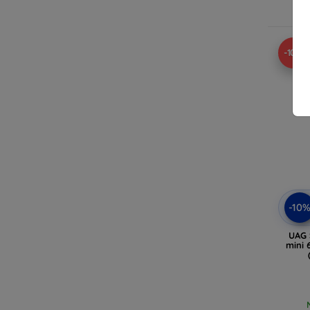
-10%
-10
UAG 
mini 