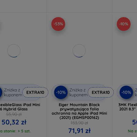
-53%
-10%
Zniżka z
Zniżka z
Z
%
-10%
-10%
EXTRA10
EXTRA10
kuponem
kuponem
exibleGlass iPad Mini
Eiger Mountain Black
3MK Flexi
6 Hybrid Glass
prywatyzująca folia
2021 8.3
ochronna na Apple iPad Mini
55,90 zł
(2021) (EGMSP00162)
50,32 zł
5
153,90 zł
71,91 zł
a stanie: > 5 szt.
Na st