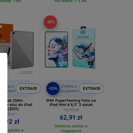
tanie: 1 szt.
Na stanie: > 5 szt.
-18%
niżka z
Zniżka z
-10%
EXTRA10
EXTRA10
kuponem
kuponem
er Peak 250m
3MK PaperFeeling folia na
yste etui do iPad
iPad Mini 6 8,3" 2 sztuki
ni 6 (2021)
76,90 zł
87,90 zł
62,91 zł
5,92 zł
Ostatnia sztuka w
tnia sztuka w
magazynie