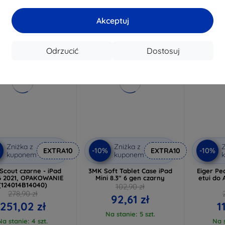
Ostatnia sztuka w
m
magazynie
Akceptuj
Darmowa dostawa
-10%
-49%
Odrzucić
Dostosuj
Zniżka z
Zniżka z
Z
%
-10%
-10%
EXTRA10
EXTRA10
kuponem
kuponem
Scout czarne - iPad
3MK Soft Tablet Case iPad
Eiger P
6 2021, OPAKOWANIE
Mini 8.3" 6 gen czarny
etui do 
(124014B14040)
102,90 zł
278,90 zł
92,61 zł
251,02 zł
1
Na stanie: 5 szt.
Na stanie: 4 szt.
Na s