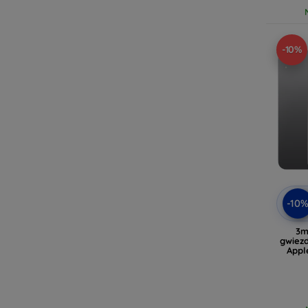
-10%
-10
3m
gwiezd
Appl