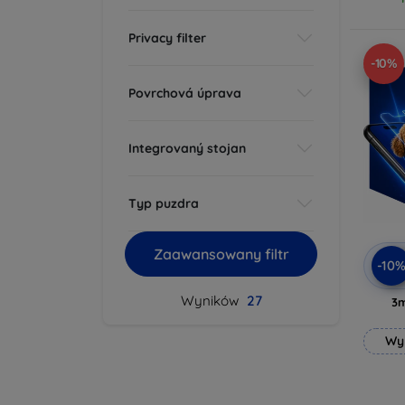
Privacy filter
-10%
Povrchová úprava
Integrovaný stojan
Typ puzdra
Zaawansowany filtr
-10
Wyników
27
3
Wy