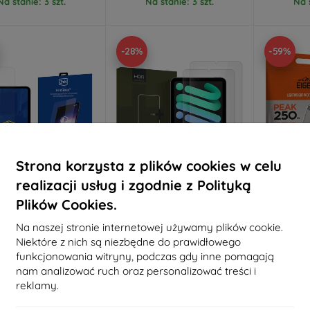
Na stanie: 3 szt.
Na stanie: 3 szt.
Na s
-28%
-59%
Strona korzysta z plików cookies w celu
realizacji usług i zgodnie z Polityką
Zniżka z
Zniżka z
Z
Plików Cookies.
%
-10%
-10%
EXTRA10
EXTRA10
kuponem
kuponem
Na naszej stronie internetowej używamy plików cookie.
ardGlass hartowane
HOFI GLASS PRO+ 2-PACK
Eig
Niektóre z nich są niezbędne do prawidłowego
o ochronne do Apple
IPAD MINI 8.3 6 / 7 2021 /
przezrocz
ni 6/Apple iPad Mini 7
2024 PRZEŹROCZYSTE
Mi
funkcjonowania witryny, podczas gdy inne pomagają
(5906302372478)
68,90 zł
nam analizować ruch oraz personalizować treści i
55,90 zł
62,02 zł
3
reklamy.
40,41 zł
a stanie: > 5 szt.
Osta