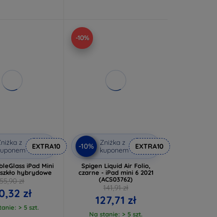
-10%
niżka z
Zniżka z
-10%
EXTRA10
EXTRA10
kuponem
kuponem
bleGlass iPad Mini
Spigen Liquid Air Folio,
" szkło hybrydowe
czarne - iPad mini 6 2021
(ACS03762)
55,90 zł
141,91 zł
0,32 zł
127,71 zł
anie: > 5 szt.
Na stanie: > 5 szt.