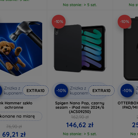
Na stanie: > 5 szt.
Na st
-10%
-10%
Zniżka z
Zniżka z
Z
%
-10%
-10%
EXTRA10
EXTRA10
kuponem
kuponem
mk Hammer szkło
Spigen Nano Pop, czarny
OTTERBOX
ochronne
sezam - iPad mini 2024/6
IPAD/MIN
(ACS09230)
konane na miarę
162,90 zł
146,62 zł
25
76,90 zł
69,21 zł
Na stanie: > 5 szt.
Na s