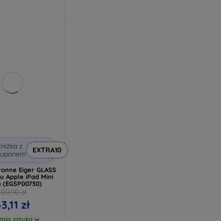
niżka z
EXTRA10
kuponem
ronne Eiger GLASS
u Apple iPad Mini
) (EGSP00730)
109,90 zł
3,11 zł
tnia sztuka w