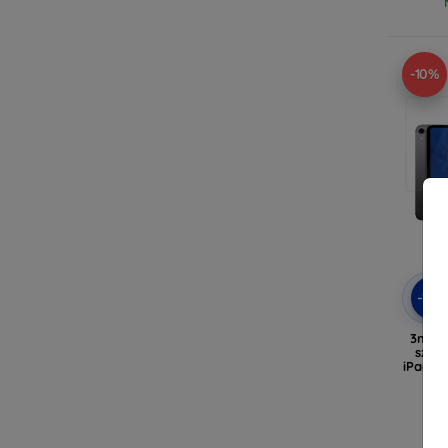
-10%
-10
3mk H
szkł
iPad Mi
N