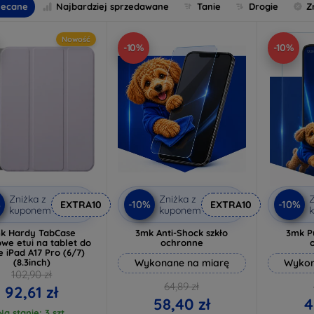
lecane
Najbardziej sprzedawane
Tanie
Drogie
Z
Nowość
-10%
-10%
Zniżka z
Zniżka z
Z
%
-10%
-10%
EXTRA10
EXTRA10
kuponem
kuponem
k Hardy TabCase
3mk Anti-Shock szkło
3mk P
owe etui na tablet do
ochronne
e iPad A17 Pro (6/7)
(8.3inch)
Wykonane na miarę
Wykon
102,90 zł
64,89 zł
92,61 zł
58,40 zł
4
Na stanie: 3 szt.