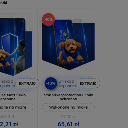
niżki
-10%
niżka z
Zniżka z
-10%
EXTRA10
EXTRA10
kuponem
kuponem
ure Matt Szkło
3mk Silverprotection+ Folia
ochronne
ochronna
ane na miarę
Wykonane na miarę
46,90 zł
72,90 zł
2,21 zł
65,61 zł