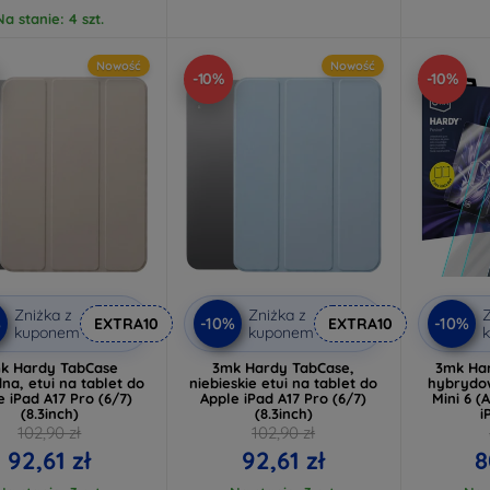
Na stanie: 4 szt.
Nowość
Nowość
-10%
-10%
Zniżka z
Zniżka z
Z
%
-10%
-10%
EXTRA10
EXTRA10
kuponem
kuponem
k Hardy TabCase
3mk Hardy TabCase,
3mk Har
na, etui na tablet do
niebieskie etui na tablet do
hybrydo
e iPad A17 Pro (6/7)
Apple iPad A17 Pro (6/7)
Mini 6 (
(8.3inch)
(8.3inch)
i
102,90 zł
102,90 zł
92,61 zł
92,61 zł
8