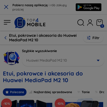
×
Pobierz naszą aplikację
i rób zakupy
prościej
0
Etui, pokrowce i akcesoria do Huawei
Filtr
MediaPad M2 10
Szybkie wyszukiwanie
Huawei MediaPad M2 10
Etui, pokrowce i akcesoria do
Huawei MediaPad M2 10
Polecane
Najbardziej sprzedawane
Tanie
Drog
-10%
-10%