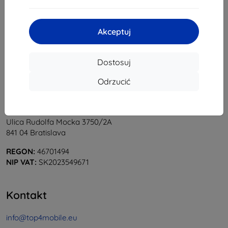
1
-
6
z całkowego
6
.
«
1
»
Akceptuj
Dostosuj
Odrzucić
Shield-Sk s.r.o.
Ulica Rudolfa Mocka 3750/2A
841 04 Bratislava
REGON:
46701494
NIP VAT:
SK2023549671
Kontakt
info@top4mobile.eu