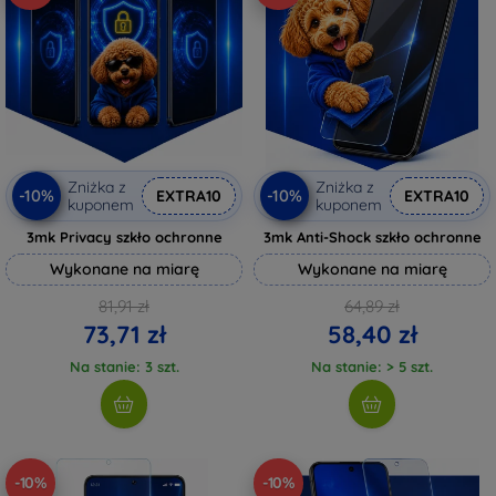
Zniżka z
Zniżka z
-10%
-10%
EXTRA10
EXTRA10
kuponem
kuponem
3mk Privacy szkło ochronne
3mk Anti-Shock szkło ochronne
Wykonane na miarę
Wykonane na miarę
81,91 zł
64,89 zł
73,71 zł
58,40 zł
Na stanie: 3 szt.
Na stanie: > 5 szt.
-10%
-10%