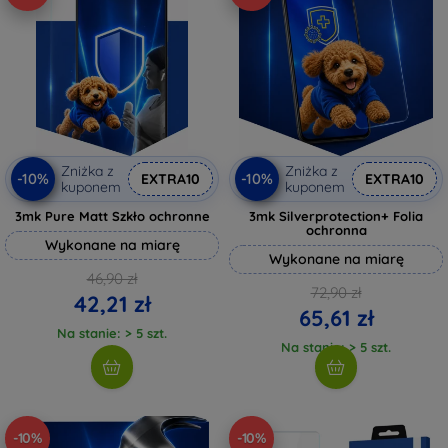
Zniżka z
Zniżka z
-10%
-10%
EXTRA10
EXTRA10
kuponem
kuponem
3mk Pure Matt Szkło ochronne
3mk Silverprotection+ Folia
ochronna
Wykonane na miarę
Wykonane na miarę
46,90 zł
72,90 zł
42,21 zł
65,61 zł
Na stanie: > 5 szt.
Na stanie: > 5 szt.
-10%
-10%