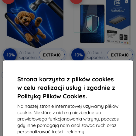
Zniżka z
Zniżka z
-10%
-10%
EXTRA10
EXTRA10
kuponem
kuponem
3mk Hammer szkło ochronne
3MK FlexibleGlass Huawei
MediaPad M2 10" szkło
Wykonane na miarę
hybrydowe
Strona korzysta z plików cookies
59,90 zł
76,90 zł
53,91 zł
w celu realizacji usług i zgodnie z
69,21 zł
Polityką Plików Cookies.
Na stanie: > 5 szt.
Na stanie: 4 szt.
Na naszej stronie internetowej używamy plików
cookie. Niektóre z nich są niezbędne do
prawidłowego funkcjonowania witryny, podczas
gdy inne pomagają nam analizować ruch oraz
personalizować treści i reklamy.